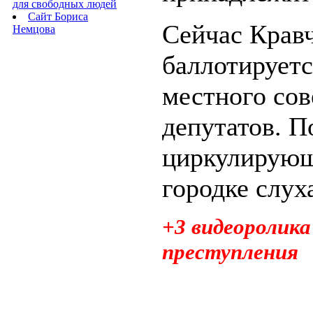
для свободных людей
Сайт Бориса
Сейчас Крав
Немцова
баллотируетс
местного сов
депутатов. П
циркулирую
городке слуха
+3 видеоролика
преступления