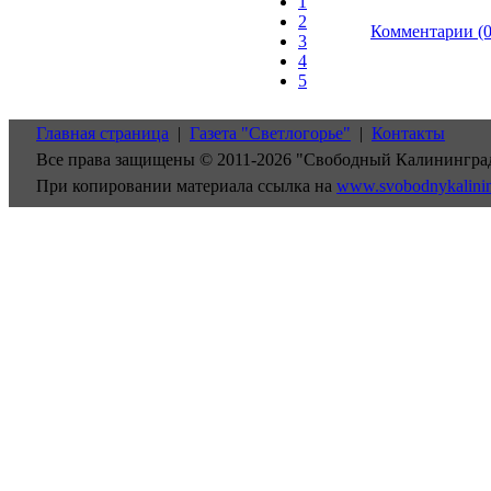
1
2
Комментарии (0
3
4
5
Главная страница
|
Газета "Светлогорье"
|
Контакты
Все права защищены © 2011-2026 "Свободный Калинингра
При копировании материала ссылка на
www.svobodnykalini