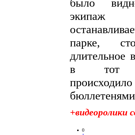
было видн
экипаж
останавли
парке, ст
длительное 
в тот 
происхо
бюллетенями.
+видеоролики 
0