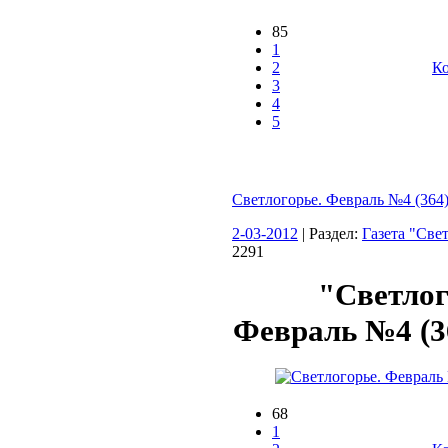
85
1
2
Ко
3
4
5
Светлогорье. Февраль №4 (364)
2-03-2012
| Раздел:
Газета "Све
2291
"Светлог
Февраль №4 (36
68
1