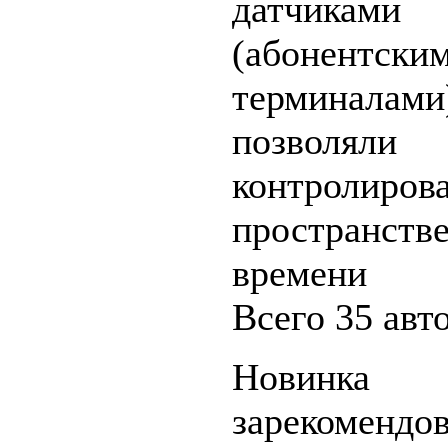
датчиками 
(абонентски
терминалами
позволяли
контролир
простра
времени 
Всего 35 авт
Новинка
зарекомендо