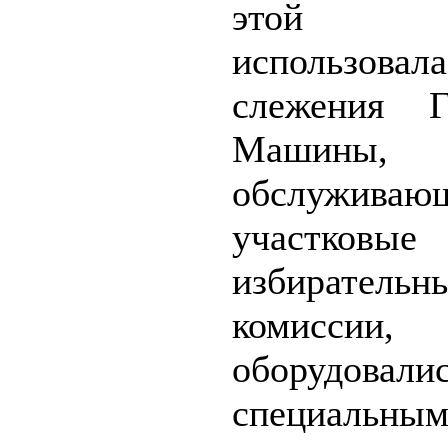
этой ко
использовал
слежения 
Машины,
обслуживаю
участковые
избирательн
комиссии,
оборудовали
специальны