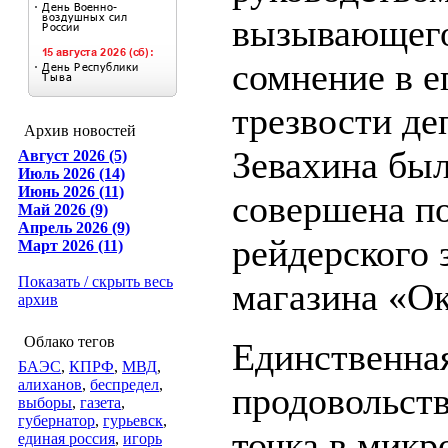
вызывающег
сомнение в е
трезвости де
Архив новостей
Зевахина бы
Август 2026 (5)
Июль 2026 (14)
Июнь 2026 (11)
совершена п
Май 2026 (9)
Апрель 2026 (9)
рейдерского 
Март 2026 (11)
Показать / скрыть весь
магазина «Ок
архив
Облако тегов
Единственна
БАЭС
,
КПРФ
,
МВД
,
алиханов
,
беспредел
,
продовольст
выборы
,
газета
,
губернатор
,
гурьевск
,
точка в микр
единая россия
,
игорь