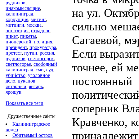
рудников
,
инакомыслящие
,
на ул. Октяб
калининград
,
коррупция
,
митинг
,
сильно меша
митинги
,
москва
,
оппозиция
,
отрадное
,
пикет
,
пикеты
,
Сагаевой, мэ
пионерский
,
полиция
,
президент
,
прокуратура
,
Если вырази
протест
,
путин
,
россия
,
рудников
,
светлогорск
,
точнее, ей м
светлогорье
,
свободный
калининград
,
сми
,
суд
,
убийство
,
уголовное
постоянный
дело
,
цуканов
,
янтарный
,
янтарь
,
политически
ярошук
Показать все теги
соперник Вл
Дружественные сайты
Кравченко, к
Калининградское
видео
принадлежит
Обитаемый остров