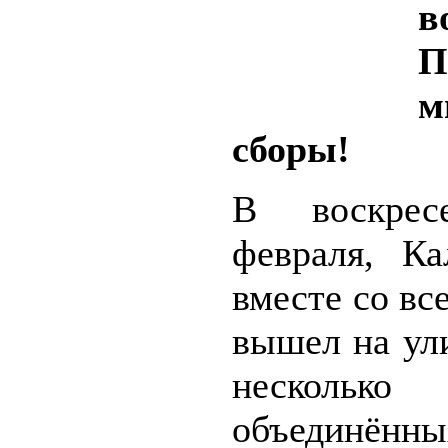
в
П
м
сборы!
В воскрес
февраля, Ка
вместе со вс
вышел на ул
несколько 
объединённ