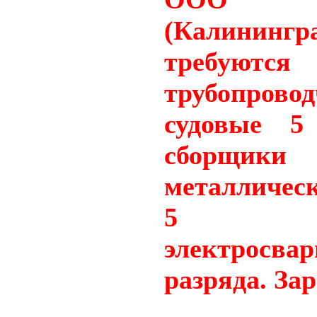
(Калинингр
требуются
трубопрово
судовые 5 
сборщики 
металличес
5 раз
электросв
разряда. Зар