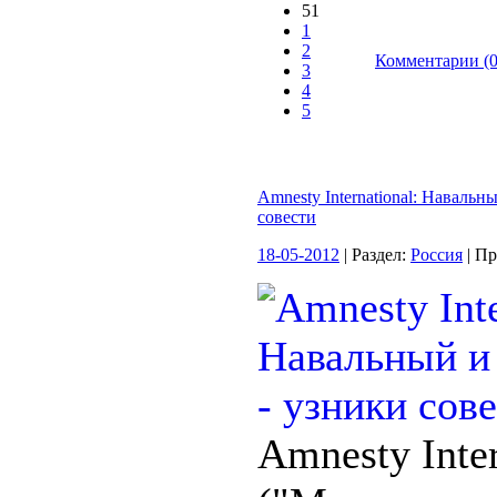
51
1
2
Комментарии (0
3
4
5
Amnesty International: Навальн
совести
18-05-2012
| Раздел:
Россия
| П
Amnesty Inter