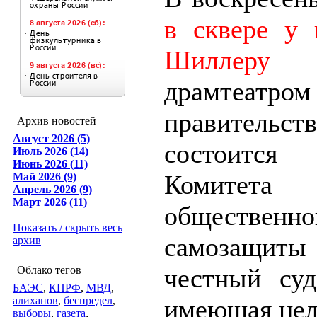
в сквере у 
Шиллеру
(
драмтеатро
правительств
Архив новостей
Август 2026 (5)
состоит
Июль 2026 (14)
Июнь 2026 (11)
Комитета
Май 2026 (9)
Апрель 2026 (9)
Март 2026 (11)
общественно
Показать / скрыть весь
самозащ
архив
честный суд
Облако тегов
БАЭС
,
КПРФ
,
МВД
,
алиханов
,
беспредел
,
имеющая цел
выборы
,
газета
,