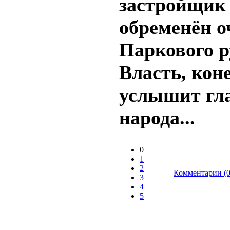
застройщик
обременён о
Паркового р
Власть, кон
услышит гл
народа...
0
1
2
Комментарии (0
3
4
5