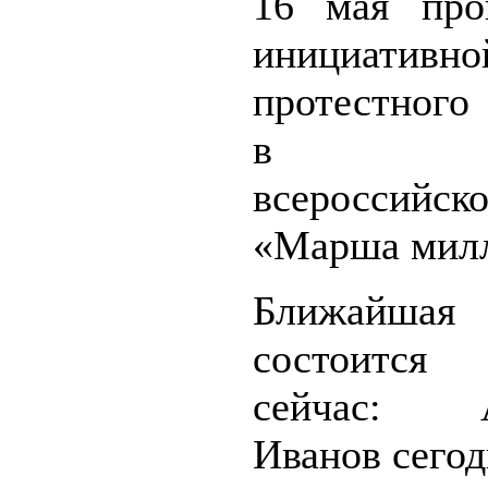
16 мая про
инициативн
протестного
в ра
всероссийско
«Марша милл
Ближайша
состоится 
сейчас: А
Иванов сегод