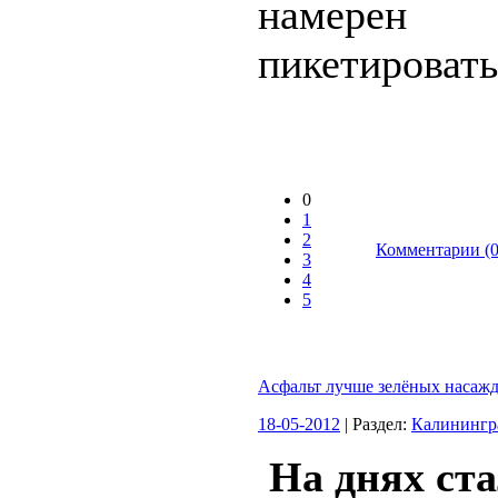
намерен
пикетировать.
0
1
2
Комментарии (0
3
4
5
Асфальт лучше зелёных насаж
18-05-2012
| Раздел:
Калинингр
На днях ст