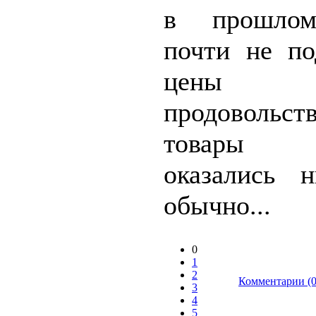
в прошлом
почти не по
цен
продовольст
товары
оказались 
обычно...
0
1
2
Комментарии (0
3
4
5