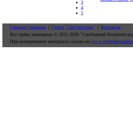
3
4
5
Главная страница
|
Газета "Светлогорье"
|
Контакты
Все права защищены © 2011-2026 "Свободный Калинингра
При копировании материала ссылка на
www.svobodnykalini