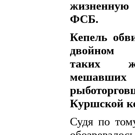
жизненную
ФСБ.
Кепель обв
двойном у
таких 
мешавши
рыботорг
Куршской к
Судя по том
обозрев