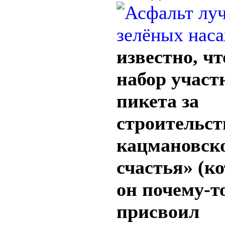
известно, чт
набор участ
пикета за
строительст
кацмановск
счастья» (к
он почему-т
присвоил