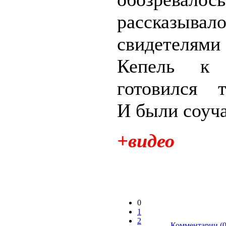
рассказывало
свидетелям
Кепель к 
готовился т
И были соуча
+видео
0
1
2
Комментарии (0