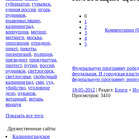
губернатор
,
гурьевск
,
единая россия
,
игорь
рудников
,
0
инакомыслящие
,
1
калининград
,
2
Комментарии (0
коррупция
,
митинг
,
3
митинги
,
москва
,
4
оппозиция
,
отрадное
,
5
пикет
,
пикеты
,
пионерский
,
полиция
,
президент
,
прокуратура
,
протест
,
путин
,
россия
,
Федеральную программу побед
рудников
,
светлогорск
,
феодальная. И городская власт
светлогорье
,
свободный
федеральную программу энерг
калининград
,
сми
,
суд
,
убийство
,
уголовное
18-05-2012
| Раздел:
Блоги
»
Иг
дело
,
цуканов
,
Просмотров: 3410
янтарный
,
янтарь
,
ярошук
Показать все теги
Дружественные сайты
Калининградское