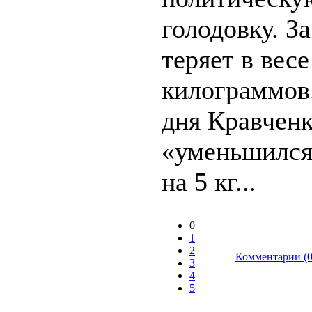
голодовку. За
теряет в весе
килограммов.
дня Кравчен
«уменьшился
на 5 кг...
0
1
2
Комментарии (0
3
4
5