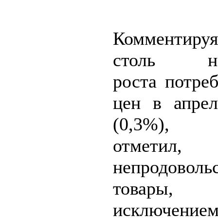
Комментиру
столь нев
роста потре
цен в апрел
(0,3%),
отмети
непродоволь
товар
исключением