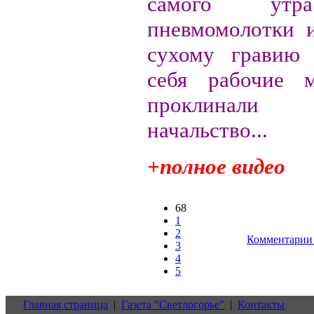
самого утр
пневмомолотки 
сухому гравию 
себя рабочие м
проклинали
начальство...
+полное видео
68
1
2
Комментарии 
3
4
5
Главная страница
|
Газета "Светлогорье"
|
Контакты