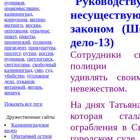
рудников
,
инакомыслящие
,
калининград
,
коррупция
,
митинг
,
митинги
,
москва
,
оппозиция
,
отрадное
,
пикет
,
пикеты
,
пионерский
,
полиция
,
президент
,
прокуратура
,
Сотрудники св
протест
,
путин
,
россия
,
рудников
,
светлогорск
,
полиции пр
светлогорье
,
свободный
калининград
,
сми
,
суд
,
удивлять сво
убийство
,
уголовное
дело
,
цуканов
,
невежеством.
янтарный
,
янтарь
,
ярошук
На днях Татьян
Показать все теги
которая ста
Дружественные сайты
ограбления в С
Калининградское
видео
городском суде,
Обитаемый остров