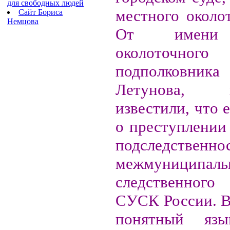
для свободных людей
местного околот
Сайт Бориса
Немцова
От имени 
околоточного н
подполковни
Летунова, п
известили, что 
о преступлении
подследств
межмуниципал
следственног
СУСК России. В
понятный язы