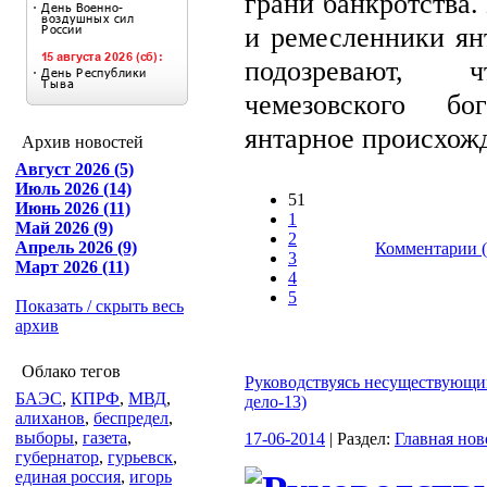
грани банкротства
и ремесленники ян
подозревают, 
чемезовского бо
янтарное происхожд
Архив новостей
Август 2026 (5)
Июль 2026 (14)
51
Июнь 2026 (11)
1
Май 2026 (9)
2
Апрель 2026 (9)
Комментарии (
3
Март 2026 (11)
4
5
Показать / скрыть весь
архив
Облако тегов
Руководствуясь несуществующи
БАЭС
,
КПРФ
,
МВД
,
дело-13)
алиханов
,
беспредел
,
выборы
,
газета
,
17-06-2014
| Раздел:
Главная нов
губернатор
,
гурьевск
,
единая россия
,
игорь