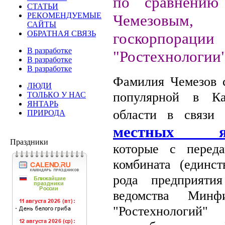
по сравнению
СТАТЬИ
РЕКОМЕНДУЕМЫЕ
Чемезовым,
САЙТЫ
ОБРАТНАЯ СВЯЗЬ
госкорпорации
В разработке
"Ростехнологии"
В разработке
В разработке
Фамилия Чемезов 
ЛЮДИ
популярной в Ка
ТОЛЬКО У НАС
ЯНТАРЬ
области в связ
ПРИРОДА
местных ян
Праздники
которые с переда
комбината (единст
рода предприяти
ведомства Мин
"Ростехнологий"