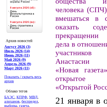
общества 
человека (СПЧ)
вмешаться в 
оказать сод
прекращении 
Архив новостей
дела в отношен
Август 2026 (3)
участников
Июль 2026 (14)
Июнь 2026 (11)
Анастасии 
Май 2026 (9)
Апрель 2026 (9)
«Новая газета
Март 2026 (11)
открытое
Показать / скрыть весь
архив
«Открытой Рос
Облако тегов
БАЭС
,
КПРФ
,
МВД
,
21 января в
алиханов
,
беспредел
,
выборы
,
газета
,