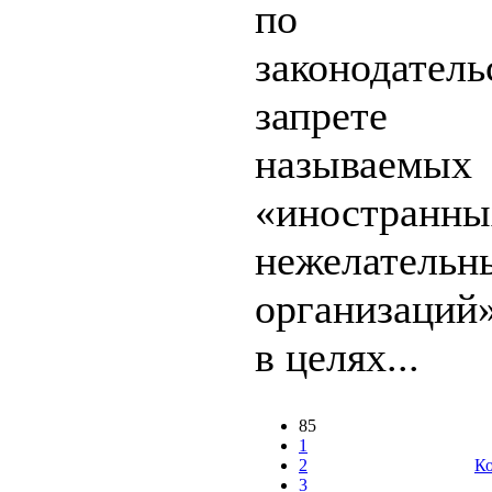
по 
законодате
запрет
называемых
«иностранны
нежелательн
организаций
в целях...
85
1
2
Ко
3