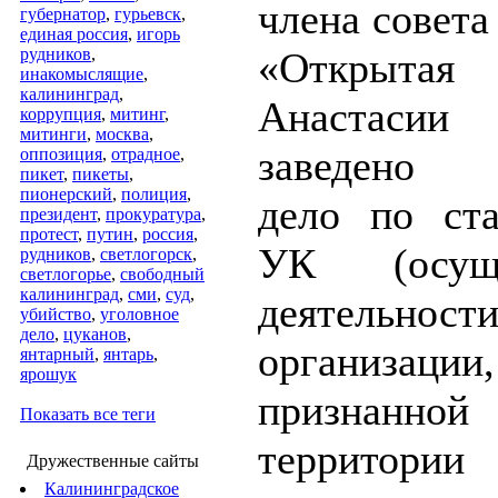
члена совет
губернатор
,
гурьевск
,
единая россия
,
игорь
рудников
,
«Открытая
инакомыслящие
,
калининград
,
Анастасии 
коррупция
,
митинг
,
митинги
,
москва
,
заведено у
оппозиция
,
отрадное
,
пикет
,
пикеты
,
пионерский
,
полиция
,
дело по ста
президент
,
прокуратура
,
протест
,
путин
,
россия
,
УК (осуще
рудников
,
светлогорск
,
светлогорье
,
свободный
калининград
,
сми
,
суд
,
деятельност
убийство
,
уголовное
дело
,
цуканов
,
организации,
янтарный
,
янтарь
,
ярошук
признан
Показать все теги
территори
Дружественные сайты
Калининградское