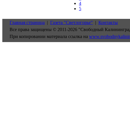
4
5
Главная страница
|
Газета "Светлогорье"
|
Контакты
Все права защищены © 2011-2026 "Свободный Калинингра
При копировании материала ссылка на
www.svobodnykalini