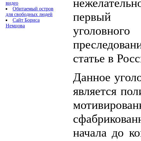
нежелатель
видео
Обитаемый остров
первый 
для свободных людей
Сайт Бориса
Немцова
уголовного
преследован
статье в Росс
Данное угол
является по
мотивиров
сфабриков
начала до к