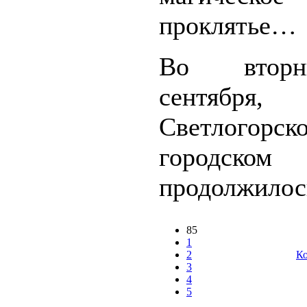
проклятье…
Во втор
сентяб
Светлогорск
городск
продолжилось
85
1
2
Ко
3
4
5