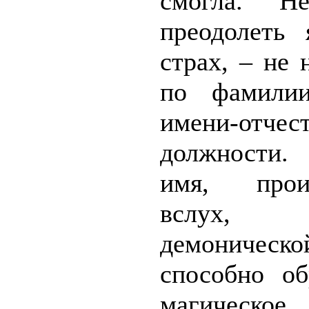
смогла. Н
преодолеть 
страх, – не 
по фамили
имени-отчес
должности
имя, произ
вслух, о
демоническо
способно об
магическое