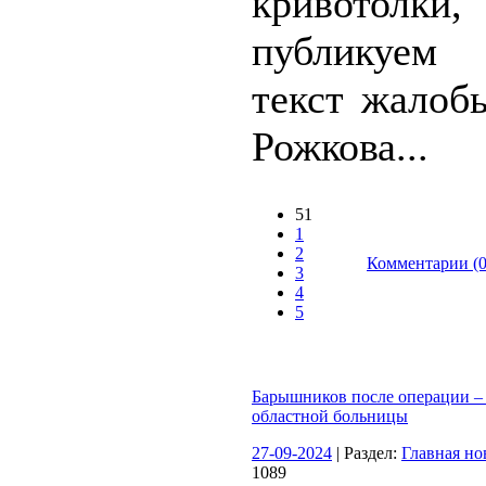
кривото
публикуем
текст жалоб
Рожкова...
51
1
2
Комментарии (0
3
4
5
Барышников после операции 
областной больницы
27-09-2024
| Раздел:
Главная но
1089