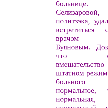
больнице. 
Селизаровой
политзэка, уда
встретиться
врачом Д
Буяновым. Док
что опер
вмешательств
штатном режиме
больного а
нормальное, т
нормальна
нормальный, а