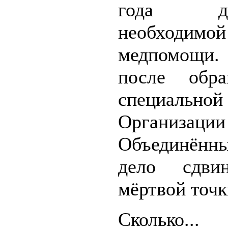
года доб
необходимой
медпомощи.
после обр
специально
Организации
Объединённ
дело сдви
мёртвой точк
Сколько...