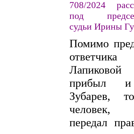
708/2024 расс
под председ
судьи Ирины Гу
Помимо пред
ответч
Лапиково
прибыл и
Зубарев, т
человек, 
передал пра