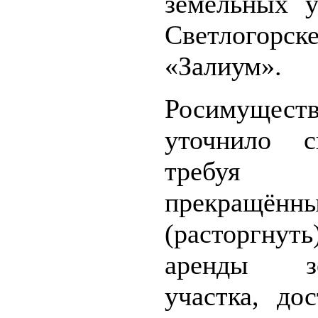
земельных у
Светлогор
«Залиум».
Росимущест
уточнило с
требуя п
прекращённ
(расторгнут
аренды зе
участка, до