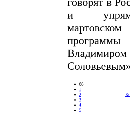
говорят в Ро
и упря
мартовском
программы 
Владимиром
Соловьевым»
68
1
2
Ко
3
4
5