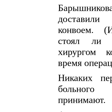
Барышников
достави
конвоем. (И
стоял ли 
хирургом к
время операц
Никаких пе
больно
принимают.