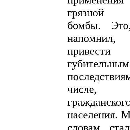
грязной 
бомбы. Это
напомнил
приве
губительным
последстви
числе
гражданског
населения. М
словам, ста