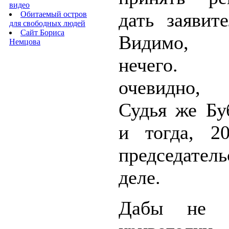
видео
дать заявит
Обитаемый остров
для свободных людей
Сайт Бориса
Видимо, 
Немцова
нечего. 
очевидно, 
Судья же Бу
и тогда, 20
председател
деле.
Дабы не в