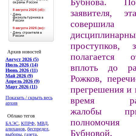
Бубнова. П
заявителя, э
соверши
дисциплинарны
проступков, 
Архив новостей
полагается 
Август 2026 (5)
Июль 2026 (14)
вплоть до раз
Июнь 2026 (11)
Май 2026 (9)
Рожков, перечи
Апрель 2026 (9)
Март 2026 (11)
прегрешения и 
Показать / скрыть весь
время расс
архив
жалобы прио
Облако тегов
полномочи
БАЭС
,
КПРФ
,
МВД
,
алиханов
,
беспредел
,
Бубновой.
выборы
,
газета
,