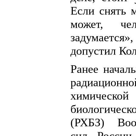
Если снять 
может, чел
задумае
допустил Кол
Ранее начал
радиационно
химиче
биологическ
(РХБЗ) Воо
сил России,