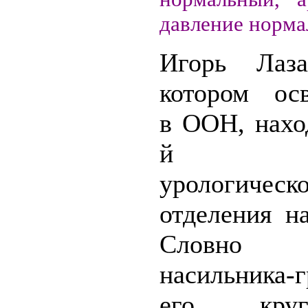
давление норма
Игорь Лаза
котором ос
в ООН, нахо
й па
урологическ
отделения н
Словно м
насильника-г
его кругл