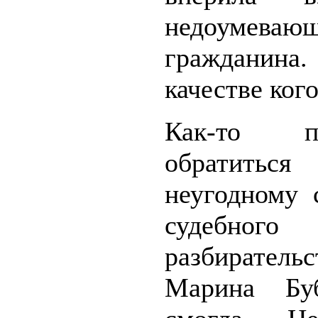
недоумевающ
гражданина
качестве ког
Как-то по
обрати
неугодному 
судебного
разбирательс
Марина Бу