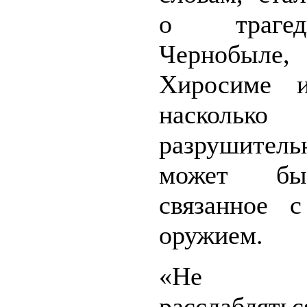
о траге
Черноб
Хиросиме 
насколько
разрушител
может бы
связанное 
оружием.
«Не 
расслаблят