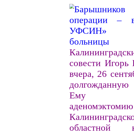
Калининград
совести Игорь
вчера, 26 сентя
долгожданную
Ему сд
аденомэк
Калининградск
областной к