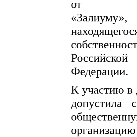
от Зуб
«Залиум
находящ
собственнос
Российской
Федерации.
К участию в 
допустила 
общественн
организац