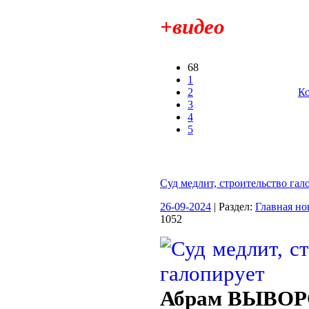
+видео
68
1
2
Ко
3
4
5
Суд медлит, строительство гал
26-09-2024
| Раздел:
Главная но
1052
Абрам ВЫВО