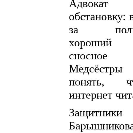
Адвокат в
обстановку: 
за полит
хороший
сносное п
Медсёст
понять, 
интернет чит
Защитники
Барышников