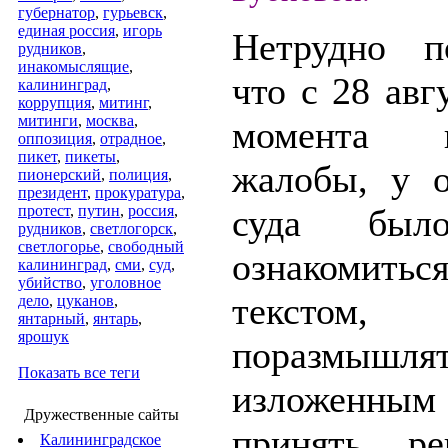
губернатор
,
гурьевск
,
единая россия
,
игорь
Нетрудно по
рудников
,
инакомыслящие
,
что с 28 авгу
калининград
,
коррупция
,
митинг
,
митинги
,
москва
,
момента п
оппозиция
,
отрадное
,
пикет
,
пикеты
,
жалобы, у о
пионерский
,
полиция
,
президент
,
прокуратура
,
протест
,
путин
,
россия
,
суда был
рудников
,
светлогорск
,
светлогорье
,
свободный
ознаком
калининград
,
сми
,
суд
,
убийство
,
уголовное
текстом,
дело
,
цуканов
,
янтарный
,
янтарь
,
ярошук
поразмышл
Показать все теги
изложенным 
Дружественные сайты
принять р
Калининградское