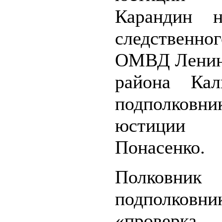
Карандин н
следственно
ОМВД Ленин
района Кал
подполковни
юстици
Понасенко.
Полковник 
подполковн
«прове