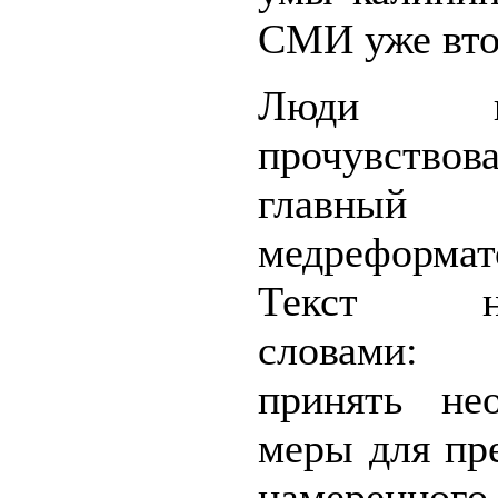
СМИ уже вто
Люди пр
прочувствов
главный
медреформат
Текст нач
словами: 
принять не
меры для пр
намеренного