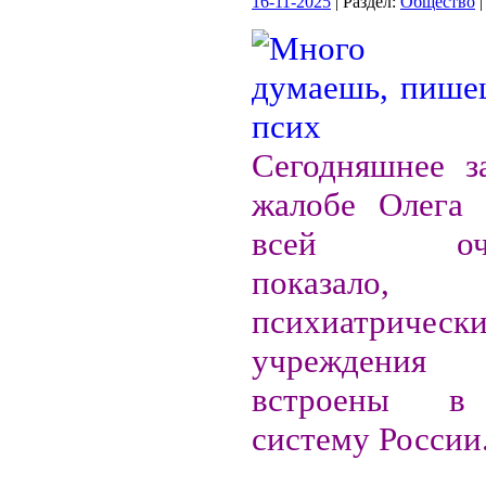
16-11-2025
| Раздел:
Общество
|
Сегодняшнее з
жалобе Олега 
всей очев
показал
психиатрическ
учреждени
встроены в
систему России