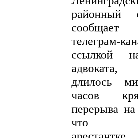
Ленинградск
районный 
сообщае
телеграм-
ссылкой н
адвоката, 
длилось м
часов кр
перерыва на
что бо
арестантке