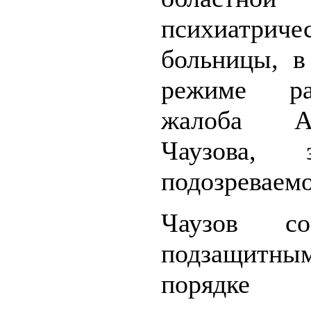
психиатриче
больницы, в
режиме раз
жалоба Ал
Чаузова, з
подозреваемо
Чаузов с
подзащи
порядке