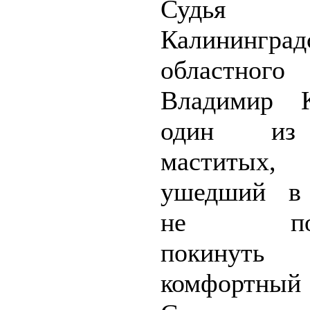
Судья
Калининград
областно
Владимир К
один из
маститых,
ушедший в 
не погн
покинут
комфортный 