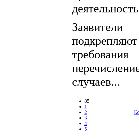
деятельность
Заявители
подкрепля
требования
перечислени
случаев...
85
1
2
Ко
3
4
5