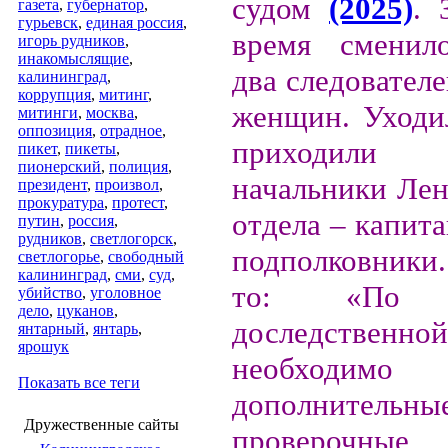
судом
(2025)
. 
газета
,
губернатор
,
гурьевск
,
единая россия
,
время сменило
игорь рудников
,
инакомыслящие
,
два следовател
калининград
,
коррупция
,
митинг
,
женщин. Уходи
митинги
,
москва
,
оппозиция
,
отрадное
,
приходил
пикет
,
пикеты
,
пионерский
,
полиция
,
начальники Лен
президент
,
произвол
,
прокуратура
,
протест
,
отдела – капит
путин
,
россия
,
рудников
,
светлогорск
,
подполковники.
светлогорье
,
свободный
калининград
,
сми
,
суд
,
то: «По м
убийство
,
уголовное
дело
,
цуканов
,
доследственно
янтарный
,
янтарь
,
ярошук
необходимо
Показать все теги
дополнительны
Дружественные сайты
проверочные