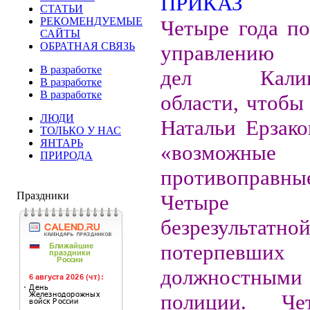
СТАТЬИ
РЕКОМЕНДУЕМЫЕ
Четыре года по
САЙТЫ
ОБРАТНАЯ СВЯЗЬ
управлению 
В разработке
дел Калини
В разработке
В разработке
области, чтобы
ЛЮДИ
Натальи Ерзако
ТОЛЬКО У НАС
ЯНТАРЬ
«возможные
ПРИРОДА
противоправные
Праздники
Четыре
безрезультатно
потерпе
должностны
полиции. Че