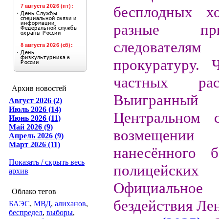
бесплодных х
разные п
следовате
прокуратуру. 
частных расс
Архив новостей
Выигра
Август 2026 (2)
Июль 2026 (14)
Центральном 
Июнь 2026 (11)
Май 2026 (9)
возмещени
Апрель 2026 (9)
Март 2026 (11)
нанесённого б
Показать / скрыть весь
полицейс
архив
Официальное
Облако тегов
бездействия Ле
БАЭС
,
МВД
,
алиханов
,
беспредел
,
выборы
,