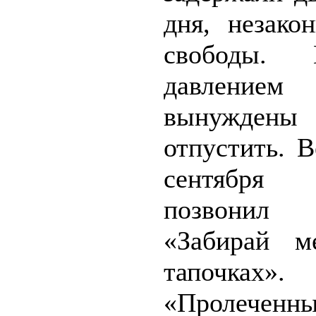
дня, незако
свободы.
давлением
вынужде
отпустить. 
сентябр
позвони
«Забирай м
тапочках».
«Пролече