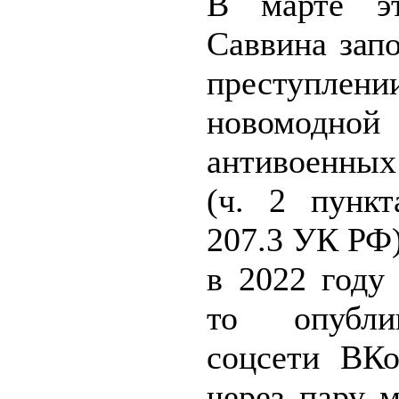
В марте эт
Саввина зап
преступл
новомодной 
антивоенны
(ч. 2 пункт
207.3 УК РФ)
в 2022 году
то опубли
соцсети ВКо
через пару 