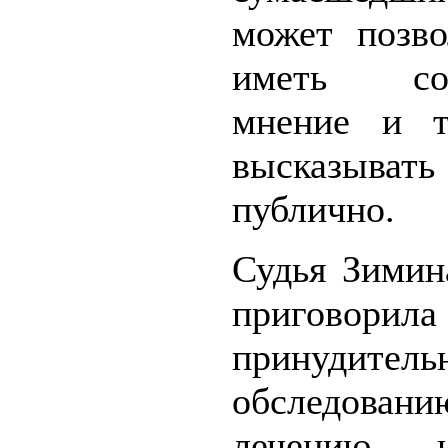
может позво
иметь соб
мнение и т
высказыв
публично.
Судья Зимин
приговорила
принудитель
обследо
лечению 