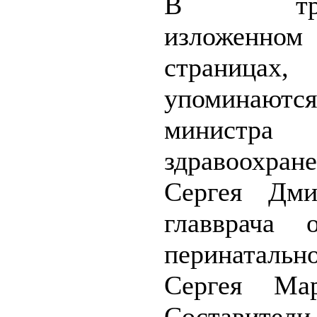
В требо
изложенн
страницах,
упоминают
министра
здравоохран
Сергея Дми
главврача о
перинатальн
Сергея Мар
Составител