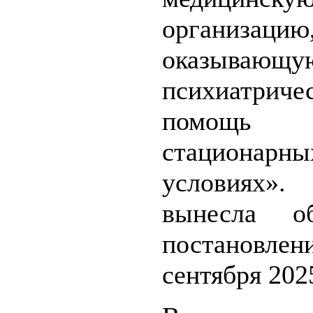
организацию
оказывающу
психиатриче
помо
стационарны
условиях».
вынесла об
постановл
сентября 202