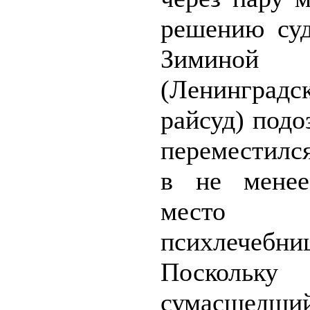
решению су
Зиминой
(Ленинградс
райсуд) под
переместилс
в не менее
место
психлечебниц
Поскольку
сумасшедши