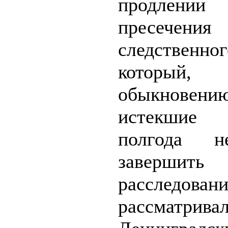
продлен
пресечения
следственно
которы
обыкнове
истекши
полгода н
завершить
расследовани
рассматрива