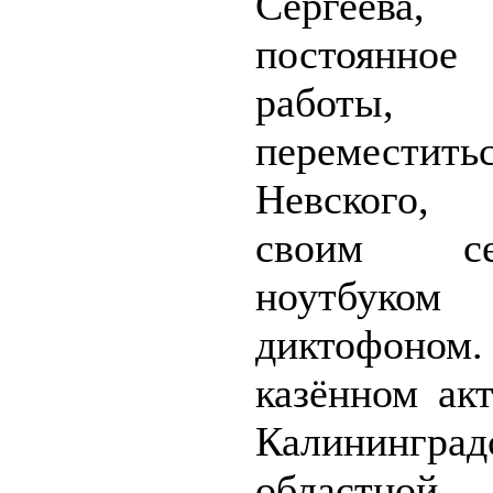
Сергее
постоянно
работ
перемести
Невского,
своим сек
ноутбу
диктофоном.
казённом ак
Калининград
областной