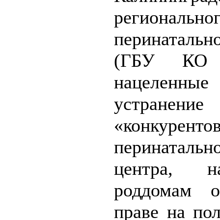
регионально
перинатальн
(ГБУ КО 
нацелен
устранение
«конкуренто
перинатальн
центра, н
роддомам о
праве на по