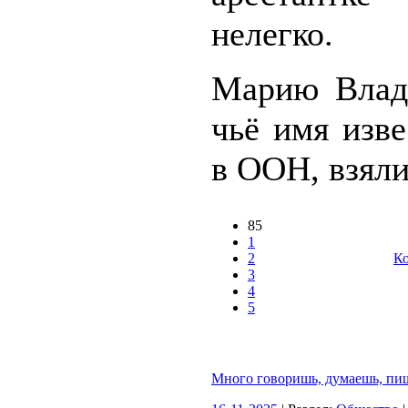
нелегко.
Марию Влад
чьё имя изв
в ООН, взяли.
85
1
2
Ко
3
4
5
Много говоришь, думаешь, пиш