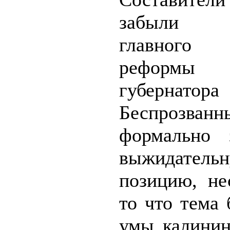
забыли 
главного 
рефор
губернатор
Беспрозванн
формально 
выжидатель
позицию, не
то что тема
умы калинин