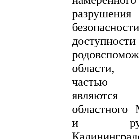
разрушения
безопас
доступност
родовспомож
области, 
частью к
являются 
областного 
и руков
Калининград