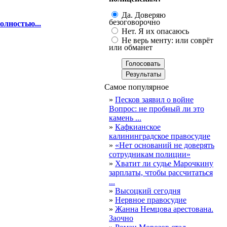
Да. Доверяю
безоговорочно
олностью...
Нет. Я их опасаюсь
Не верь менту: или соврёт
или обманет
Самое популярное
»
Песков заявил о войне
Вопрос: не пробный ли это
камень ...
»
Кафкианское
калининградское правосудие
»
«Нет оснований не доверять
сотрудникам полиции»
»
Хватит ли судье Марочкину
зарплаты, чтобы рассчитаться
...
»
Высоцкий сегодня
»
Нервное правосудие
»
Жанна Немцова арестована.
Заочно