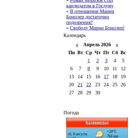
»
Роман Морозов стал
кандидатом в Госдуму
»
В отношении Марии
Бонцлер достаточно
подозрения?
»
Свободу Марии Бонцлер!
Календарь
«
Апрель 2026
»
Пн
Вт
Ср
Чт
Пт
Сб
Вс
1
2
3
4
5
6
7
8
9
10
11
12
13
14
15
16
17
18
19
20
21
22
23
24
25
26
27
28
29
30
Погода
Калининград