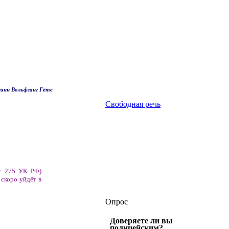
анн Вольфганг Гёте
Свободная речь
т. 275 УК РФ)
 скоро уйдёт в
Опрос
Доверяете ли вы
полицейским?