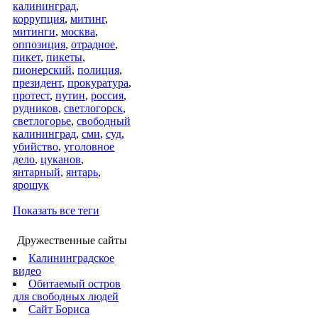
калининград
,
коррупция
,
митинг
,
митинги
,
москва
,
оппозиция
,
отрадное
,
пикет
,
пикеты
,
пионерский
,
полиция
,
президент
,
прокуратура
,
протест
,
путин
,
россия
,
рудников
,
светлогорск
,
светлогорье
,
свободный
калининград
,
сми
,
суд
,
убийство
,
уголовное
дело
,
цуканов
,
янтарный
,
янтарь
,
ярошук
Показать все теги
Дружественные сайты
Калининградское
видео
Обитаемый остров
для свободных людей
Сайт Бориса