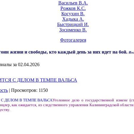
Васильев В.А.
Рожков К.С.
Косухин В.
Хадыка А.
Быстрицкий И.
Зосименко В.
Фотогалерея
оин жизни и свободы, кто каждый день за них идет на бой.
Иог
иалы за 02.04.2026
ТСЯ С ДЕЛОМ В ТЕМПЕ ВАЛЬСА
ость
| Просмотров: 1150
Уголовное дело о государственной измене (с
цлер, как ожидается, из следственного управления Калининградской области
еству.