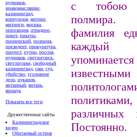
с тобою 
рудников
,
инакомыслящие
,
калининград
,
полмира
коррупция
,
митинг
,
митинги
,
москва
,
фамилия ед
оппозиция
,
отрадное
,
пикет
,
пикеты
,
пионерский
,
полиция
,
каждый
президент
,
прокуратура
,
протест
,
путин
,
россия
,
упоминается
рудников
,
светлогорск
,
светлогорье
,
свободный
калининград
,
сми
,
суд
,
известными
убийство
,
уголовное
дело
,
цуканов
,
политологам
янтарный
,
янтарь
,
ярошук
политиками,
Показать все теги
различных 
Дружественные сайты
Калининградское
Постоянн
видео
Обитаемый остров