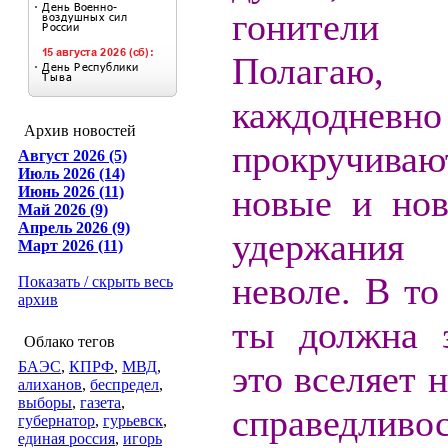
гонители н
Полага
каждодневно
Архив новостей
прокручив
Август 2026 (5)
Июль 2026 (14)
новые и но
Июнь 2026 (11)
Май 2026 (9)
Апрель 2026 (9)
удержания
Март 2026 (11)
неволе. В то
Показать / скрыть весь
архив
ты должна 
Облако тегов
БАЭС
,
КПРФ
,
МВД
,
это вселяет 
алиханов
,
беспредел
,
выборы
,
газета
,
справедливо
губернатор
,
гурьевск
,
единая россия
,
игорь