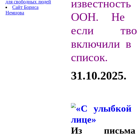
известность
для свободных людей
Сайт Бориса
Немцова
ООН. Не у
если тв
включили в
список.
31.10.2025.
Из письм