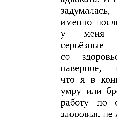
задумалас
именно посл
у меня н
серьёзные 
со здоровь
наверное, н
что я в кон
умру или б
работу по 
здоровья, не