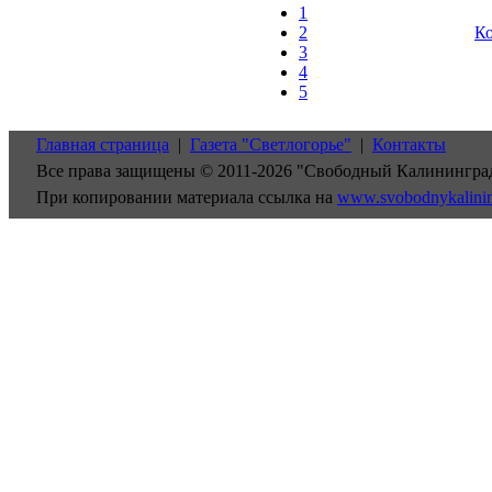
1
2
Ко
3
4
5
Главная страница
|
Газета "Светлогорье"
|
Контакты
Все права защищены © 2011-2026 "Свободный Калинингра
При копировании материала ссылка на
www.svobodnykalini