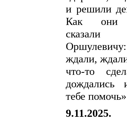
и решили де
Как они к
сказал
Оршулеви
ждали, ждали
что-то сде
дождались 
тебе помочь»
9.11.2025.