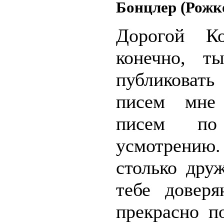
Бонцлер (Рожк
Дорогой Ко
конечно, т
публиковат
писем мне
писем по
усмотре
столько дру
тебе довер
прекрасно п