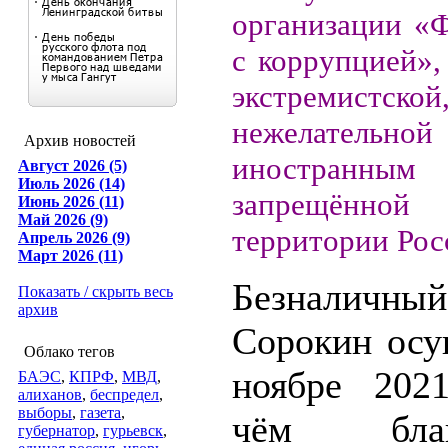
организации «
с коррупцией»,
экстремистской
нежелате
Архив новостей
иностранным
Август 2026 (5)
Июль 2026 (14)
запрещё
Июнь 2026 (11)
Май 2026 (9)
территории Рос
Апрель 2026 (9)
Март 2026 (11)
Безналичны
Показать / скрыть весь
архив
Сорокин осу
Облако тегов
ноябре 202
БАЭС
,
КПРФ
,
МВД
,
алиханов
,
беспредел
,
выборы
,
газета
,
чём благо
губернатор
,
гурьевск
,