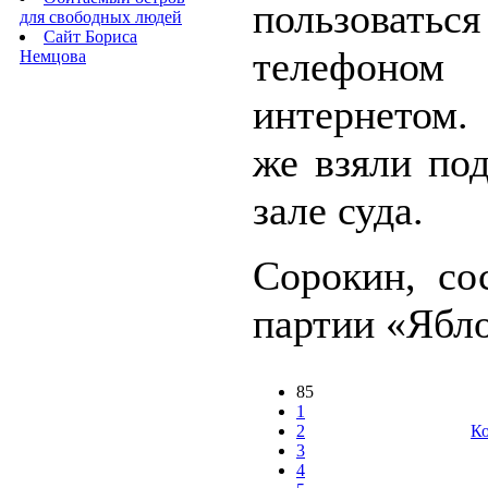
пользоваться
для свободных людей
Сайт Бориса
телефо
Немцова
интернетом
же взяли по
зале суда.
Сорокин, со
партии «Ябло
85
1
2
Ко
3
4