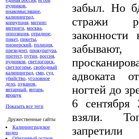
единая россия
,
игорь
забыл. Но б
рудников
,
инакомыслящие
,
калининград
,
стражи ро
коррупция
,
митинг
,
митинги
,
москва
,
законности 
оппозиция
,
отрадное
,
пикет
,
пикеты
,
пионерский
,
полиция
,
забываю
президент
,
прокуратура
,
протест
,
путин
,
россия
,
просканиров
рудников
,
светлогорск
,
светлогорье
,
свободный
адвоката о
калининград
,
сми
,
суд
,
убийство
,
уголовное
дело
,
цуканов
,
ногтей до зр
янтарный
,
янтарь
,
ярошук
6 сентября 
Показать все теги
взяли. То
Дружественные сайты
запретили
Калининградское
видео
Обитаемый остров