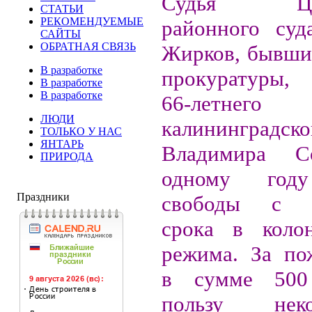
Судья Цент
СТАТЬИ
РЕКОМЕНДУЕМЫЕ
районного суд
САЙТЫ
ОБРАТНАЯ СВЯЗЬ
Жирков, бывши
В разработке
прокуратуры, 
В разработке
В разработке
66-летнего
ЛЮДИ
калининградско
ТОЛЬКО У НАС
ЯНТАРЬ
Владимира С
ПРИРОДА
одному год
Праздники
свободы с о
срока в коло
режима. За по
в сумме 500
пользу неко