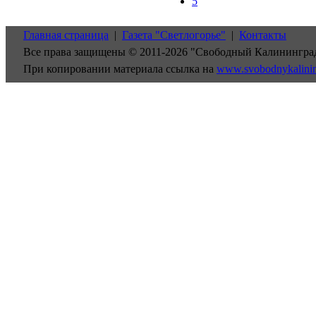
5
Главная страница
|
Газета "Светлогорье"
|
Контакты
Все права защищены © 2011-2026 "Свободный Калинингра
При копировании материала ссылка на
www.svobodnykalini