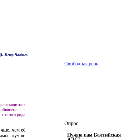
р.
Пётр Чаадаев
Свободная речь
 правозащитник
 обвинению в
 с такого рода
Опрос
чше, чем её
Нужна нам Балтийская
уммы лучше
АЭС?