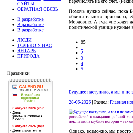
перечислять на его счёт. (Рек
САЙТЫ
ОБРАТНАЯ СВЯЗЬ
Помочь нужно сейчас, пока Б
обвинительного приговора, е
В разработке
Мордовию. А туда «не ходят д
В разработке
политической узнице нужные в
В разработке
ЛЮДИ
85
ТОЛЬКО У НАС
1
ЯНТАРЬ
2
ПРИРОДА
3
4
5
Праздники
Будущее наступило, а мы и не 
28-06-2026
| Раздел:
Главная но
российский в ожидании райской жизни
покопаться в глубине истории – так о
Однако, возможно, мы просто н