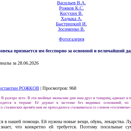
Васильев В.А.
Рожков К.С.
Косухин В.
Хадыка А.
Быстрицкий И.
Зосименко В.
Фотогалерея
овека признается им бесспорно за основной и величайший да
иалы за 28.06.2026
нстантин РОЖКОВ
| Просмотров: 968
 В разгаре лето. В эти знойные июньские дни наш друг и товарищ, адвокат и
одится в тюрьме. Её держат в застенке без видимых оснований, по
Со сталинских времён нам не приходилось сталкиваться со словом «госизмена»,
 в нашей помощи. Ей нужны новые вещи, обувь, лекарства. Лу
знает, что конкретно ей требуется. Поэтому посильные с