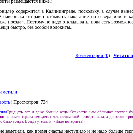
визиты размещаются ниже.)
онцлер содержится в Калининграде, поскольку, в случае выне
ё наверняка отправят отбывать наказание на севера или в к
аже поезда». Поэтому не надо откладывать, пока есть возможнос
ещи быстро, без особой волокиты...
Комментарии (0)
Читать п
заметили
вость
| Просмотров: 734
Тридцать лет и даже больше отцы Отечества нам обещают светлое б
 на земле терпел семьдесят лет, потом ещё четверть века, а до этого трис
но было всегда. Всегда утешали: «Надо потерпеть!»
е заметили, как время счастья наступило и не надо больше терп