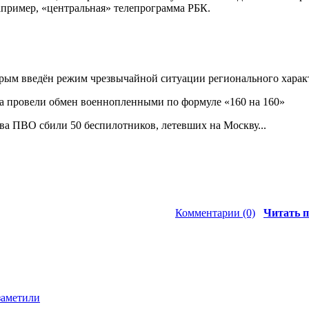
апример, «центральная» телепрограмма РБК.
рым введён режим чрезвычайной ситуации регионального харак
а провели обмен военнопленными по формуле «160 на 160»
тва ПВО сбили 50 беспилотников, летевших на Москву...
Комментарии (0)
Читать п
заметили