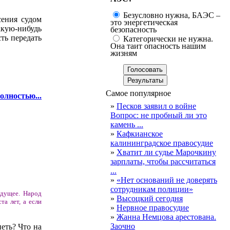
Безусловно нужна, БАЭС –
сения судом
это энергетическая
акую-нибудь
безопасность
ть передать
Категорически не нужна.
Она таит опасность нашим
жизням
Самое популярное
олностью...
»
Песков заявил о войне
Вопрос: не пробный ли это
камень ...
»
Кафкианское
калининградское правосудие
»
Хватит ли судье Марочкину
зарплаты, чтобы рассчитаться
...
»
«Нет оснований не доверять
сотрудникам полиции»
удущее. Народ
»
Высоцкий сегодня
та лет, а если
»
Нервное правосудие
»
Жанна Немцова арестована.
Заочно
еть? Что на