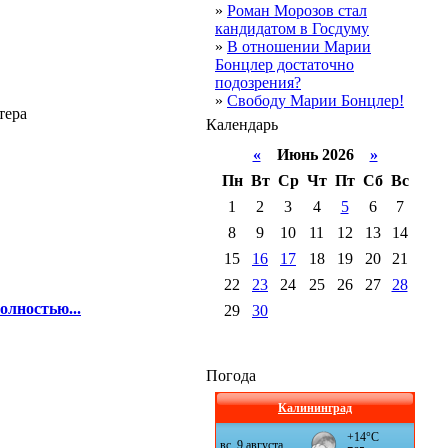
»
Роман Морозов стал
кандидатом в Госдуму
»
В отношении Марии
Бонцлер достаточно
подозрения?
»
Свободу Марии Бонцлер!
тера
Календарь
«
Июнь 2026
»
Пн
Вт
Ср
Чт
Пт
Сб
Вс
1
2
3
4
5
6
7
8
9
10
11
12
13
14
15
16
17
18
19
20
21
22
23
24
25
26
27
28
олностью...
29
30
Погода
Калининград