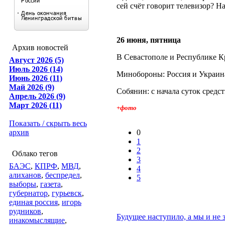
сей счёт говорит телевизор? Н
26 июня, пятница
Архив новостей
В Севастополе и Республике К
Август 2026 (5)
Июль 2026 (14)
Минобороны: Россия и Украин
Июнь 2026 (11)
Май 2026 (9)
Собянин: с начала суток средс
Апрель 2026 (9)
Март 2026 (11)
+фото
Показать / скрыть весь
архив
0
1
2
Облако тегов
3
БАЭС
,
КПРФ
,
МВД
,
4
алиханов
,
беспредел
,
5
выборы
,
газета
,
губернатор
,
гурьевск
,
единая россия
,
игорь
рудников
,
Будущее наступило, а мы и не 
инакомыслящие
,