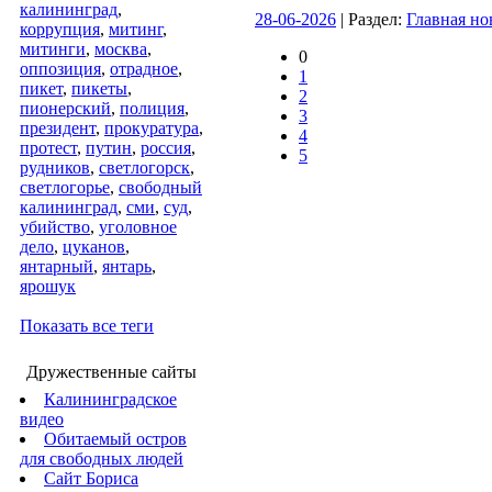
калининград
,
28-06-2026
| Раздел:
Главная но
коррупция
,
митинг
,
митинги
,
москва
,
0
оппозиция
,
отрадное
,
1
пикет
,
пикеты
,
2
пионерский
,
полиция
,
3
президент
,
прокуратура
,
4
протест
,
путин
,
россия
,
5
рудников
,
светлогорск
,
светлогорье
,
свободный
калининград
,
сми
,
суд
,
убийство
,
уголовное
дело
,
цуканов
,
янтарный
,
янтарь
,
ярошук
Показать все теги
Дружественные сайты
Калининградское
видео
Обитаемый остров
для свободных людей
Сайт Бориса