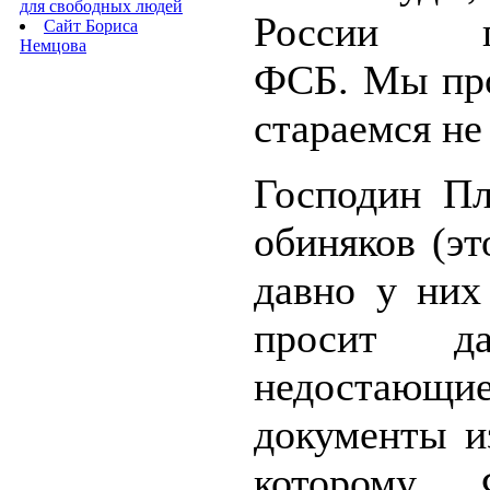
для свободных людей
России по
Сайт Бориса
Немцова
ФСБ. Мы про
стараемся не
Господин Пл
обиняков (эт
давно у них
просит д
недостающи
документы и
которому