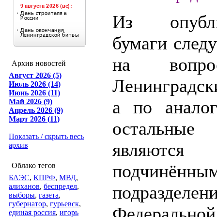
Из опубли
бумаги следу
на вопр
Архив новостей
Август 2026 (5)
Ленинградск
Июль 2026 (14)
Июнь 2026 (11)
а по анало
Май 2026 (9)
Апрель 2026 (9)
Март 2026 (11)
остальны
Показать / скрыть весь
являются
архив
подчинённы
Облако тегов
БАЭС
,
КПРФ
,
МВД
,
алиханов
,
беспредел
,
подразделен
выборы
,
газета
,
губернатор
,
гурьевск
,
Федерально
единая россия
,
игорь