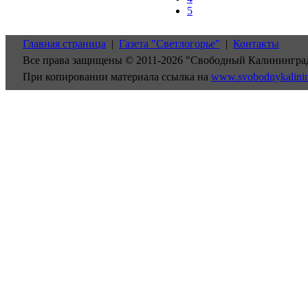
5
Главная страница
|
Газета "Светлогорье"
|
Контакты
Все права защищены © 2011-2026 "Свободный Калинингра
При копировании материала ссылка на
www.svobodnykalini