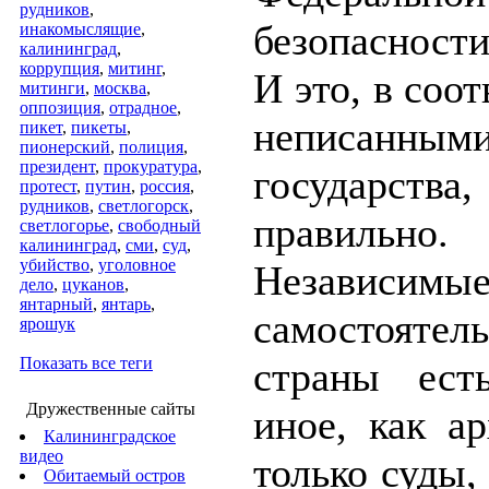
рудников
,
безопасност
инакомыслящие
,
калининград
,
коррупция
,
митинг
,
И это, в соот
митинги
,
москва
,
оппозиция
,
отрадное
,
неписанным
пикет
,
пикеты
,
пионерский
,
полиция
,
президент
,
прокуратура
,
государства
протест
,
путин
,
россия
,
рудников
,
светлогорск
,
правильно.
светлогорье
,
свободный
калининград
,
сми
,
суд
,
убийство
,
уголовное
Независимые
дело
,
цуканов
,
янтарный
,
янтарь
,
самостоятел
ярошук
Показать все теги
страны ест
Дружественные сайты
иное, как а
Калининградское
видео
только суды, 
Обитаемый остров