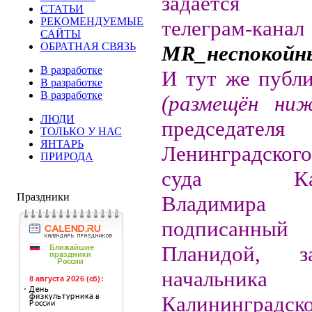
задаётся 
СТАТЬИ
РЕКОМЕНДУЕМЫЕ
телеграм-канал
САЙТЫ
ОБРАТНАЯ СВЯЗЬ
MR_неспокой
В разработке
И тут же публи
В разработке
В разработке
(размещён ниж
ЛЮДИ
председателя
ТОЛЬКО У НАС
ЯНТАРЬ
Ленинградског
ПРИРОДА
суда Кали
Праздники
Владимира Э
подписанный
Планидой, за
начальни
Калининградско