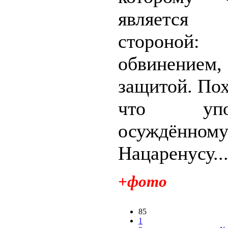
является 
сторон
обвинен
защитой. Пох
что упом
осуждённо
Нацаренусу..
+фото
85
1