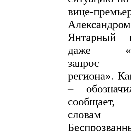
вице-премье
Александром
Янтарный н
даже «об
запрос 
региона». Ка
– обозначи
сообщает,
словам
Беспрозванн