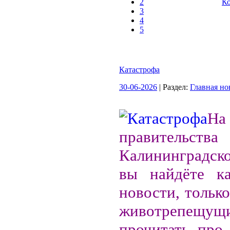
2
Ко
3
4
5
Катастрофа
30-06-2026
| Раздел:
Главная но
Н
правительства
Калининградск
вы найдёте ка
новости, только
животрепещу
прочитать про