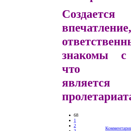
Создается
впечатле
ответственн
знакомы с 
что бу
является
пролетариат
68
1
2
Комментарии
3