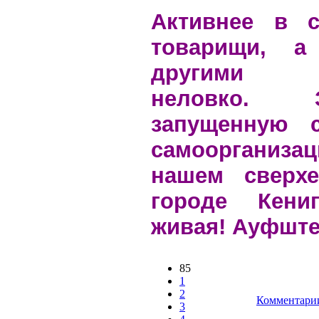
Активнее в 
товарищи, а
другими р
неловко.
запущенную 
самооргани
нашем сверхе
городе Кениг
живая! Ауфште
85
1
2
Комментарии
3