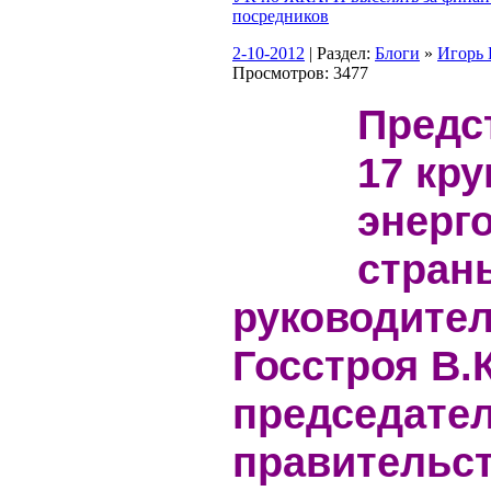
посредников
2-10-2012
| Раздел:
Блоги
»
Игор
Просмотров: 3477
Предс
17 кр
энерг
страны
руководите
Госстроя В.
председате
правительс