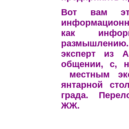
Вот вам эт
информационн
как инфо
размышлени
эксперт из А
общении, с, 
местным экс
янтарной сто
града. Перел
ЖЖ.