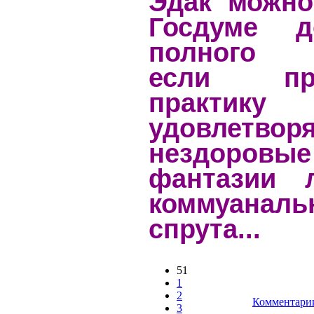
Эдак можно
Госдуме 
полного 
если про
практику
удовлетво
нездоровые
фантазии л
коммуаналь
спрута...
51
1
2
Комментарии
3