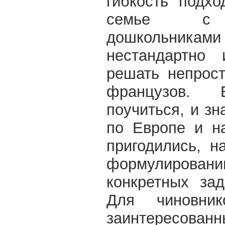
гибкость подх
семье с 
дошкольникам
нестандартно 
решать непрос
французов. 
поучиться, и зн
по Европе и н
пригодились, н
формулировани
конкретных за
Для чиновни
заинтересо