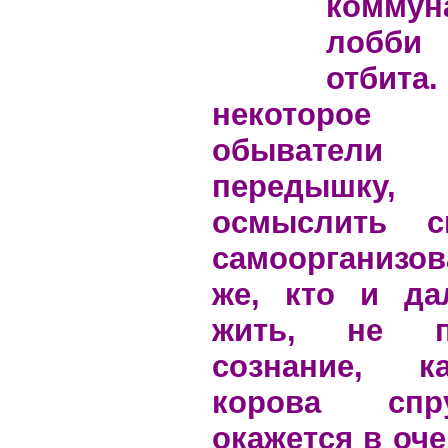
коммун
лобби
отб
некоторо
обывател
передышк
осмыслить с
самоорганизо
же, кто и да
жить, не п
сознание, к
корова спр
окажется в оч