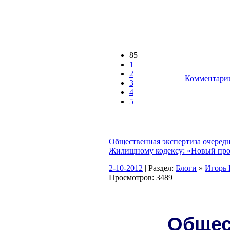
85
1
2
Комментарии
3
4
5
Общественная экспертиза очеред
Жилищному кодексу: «Новый пр
2-10-2012
| Раздел:
Блоги
»
Игор
Просмотров: 3489
Общес