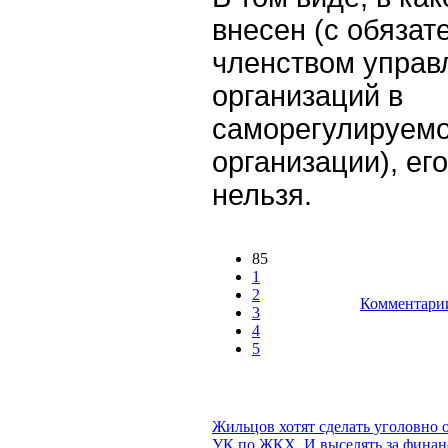
внесен (с обяза
членством упра
организаций в
саморегулируем
организации), ег
нельзя.
85
1
2
Комментарии
3
4
5
Жильцов хотят сделать уголовно 
УК по ЖКХ. И выселять за фина