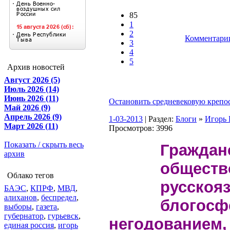
85
1
2
Комментарии
3
4
5
Архив новостей
Август 2026 (5)
Июль 2026 (14)
Июнь 2026 (11)
Остановить средневековую крепо
Май 2026 (9)
Апрель 2026 (9)
1-03-2013
| Раздел:
Блоги
»
Игор
Март 2026 (11)
Просмотров: 3996
Показать / скрыть весь
Граждан
архив
обществ
Облако тегов
русскоя
БАЭС
,
КПРФ
,
МВД
,
алиханов
,
беспредел
,
блогос
выборы
,
газета
,
губернатор
,
гурьевск
,
негодованием,
единая россия
,
игорь