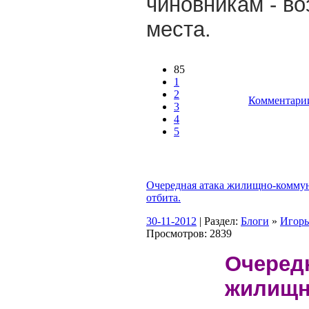
чиновникам - во
места.
85
1
2
Комментарии
3
4
5
Очередная атака жилищно-коммун
отбита.
30-11-2012
| Раздел:
Блоги
»
Игор
Просмотров: 2839
Очере
жилищн