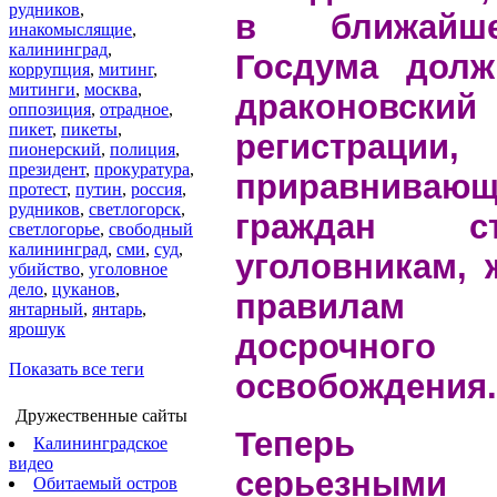
рудников
,
в ближайш
инакомыслящие
,
калининград
,
Госдума долж
коррупция
,
митинг
,
митинги
,
москва
,
драконовски
оппозиция
,
отрадное
,
пикет
,
пикеты
,
регистрации,
пионерский
,
полиция
,
президент
,
прокуратура
,
приравнива
протест
,
путин
,
россия
,
рудников
,
светлогорск
,
граждан 
светлогорье
,
свободный
калининград
,
сми
,
суд
,
уголовникам,
убийство
,
уголовное
дело
,
цуканов
,
правилам 
янтарный
,
янтарь
,
ярошук
досрочного
Показать все теги
освобождения.
Дружественные сайты
Теперь об
Калининградское
видео
серьезными
Обитаемый остров