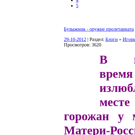
4
5
Булыжник - оружие пролетариата
29-10-2012
| Раздел:
Блоги
»
Игор
Просмотров: 3620
В на
вр
излюб
мест
горожан у 
Матери-Росси