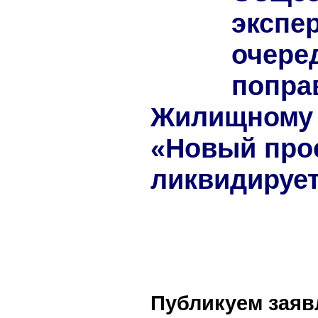
экспе
очере
попра
Жилищному 
«Новый про
ликвидируе
Публикуем заяв