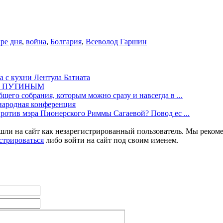
ре дня
,
война
,
Болгария
,
Всеволод Гаршин
а с кухни Лентула Батиата
М ПУТИНЫМ
щего собрания, которым можно сразу и навсегда в ...
одная конференция
против мэра Пионерского Риммы Сагаевой? Повод ес ...
шли на сайт как незарегистрированный пользователь. Мы реком
стрироваться
либо войти на сайт под своим именем.