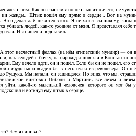
оменялся с ним. Как он счастлив: он не слышит ничего, не чувст
, ни жажды... Штык вошёл ему прямо в сердце... Вот на мунд
 Это сделал я. Я не хотел этого. Я не хотел зла никому, когда 
ся убивать людей, как-то уходила от меня. Я представлял себе т
од пули. И я пошёл и подставил.
 А этот несчастный феллах (на нём египетский мундир) — он 
ли, как сельдей в бочку, на пароход и повезли в Константинопо
арии. Ему велели идти, он и пошёл. Если бы он не пошёл, его с
акой-нибудь паша всадил бы в него пулю из револьвера. Он ш
до Рущука. Мы напали, он защищался. Но видя, что мы, страшн
 английской винтовки Пибоди и Мартини, всё лезем и лезем
ел уйти, какой-то маленький человечек, которого он мог бы 
 подскочил и воткнул ему штык в сердце.
 его? Чем я виноват?