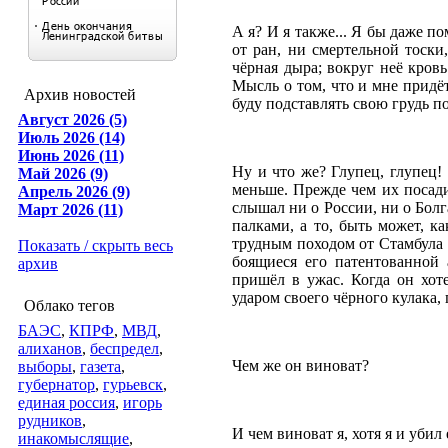
А я? И я также... Я бы даже п
от ран, ни смертельной тоски
чёрная дыра; вокруг неё кровь.
Мысль о том, что и мне придёт
Архив новостей
буду подставлять свою грудь п
Август 2026 (5)
Июль 2026 (14)
Июнь 2026 (11)
Ну и что же? Глупец, глупец!
Май 2026 (9)
меньше. Прежде чем их посади
Апрель 2026 (9)
слышал ни о России, ни о Болг
Март 2026 (11)
палками, а то, быть может, к
трудным походом от Стамбула 
Показать / скрыть весь
боящиеся его патентованной
архив
пришёл в ужас. Когда он хот
ударом своего чёрного кулака,
Облако тегов
БАЭС
,
КПРФ
,
МВД
,
алиханов
,
беспредел
,
Чем же он виноват?
выборы
,
газета
,
губернатор
,
гурьевск
,
единая россия
,
игорь
рудников
,
И чем виноват я, хотя я и убил
инакомыслящие
,