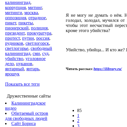
калининград
,
коррупция
,
митинг
,
митинги
,
москва
,
Я не могу не думать о нём. 
оппозиция
,
отрадное
,
голодал, холодал, мучился от
пикет
,
пикеты
,
чтобы этот несчастный перест
пионерский
,
полиция
,
кроме этого убийства?
президент
,
прокуратура
,
протест
,
путин
,
россия
,
рудников
,
светлогорск
,
светлогорье
,
свободный
Убийство, убийца... И кто же? 
калининград
,
сми
,
суд
,
убийство
,
уголовное
дело
,
цуканов
,
янтарный
,
янтарь
,
Читать рассказ:
https://ilibrary.ru/
ярошук
Показать все теги
Дружественные сайты
Калининградское
видео
85
Обитаемый остров
1
для свободных людей
2
Сайт Бориса
3