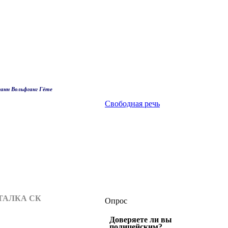
анн Вольфганг Гёте
Свободная речь
ТАЛКА СК
Опрос
Доверяете ли вы
полицейским?