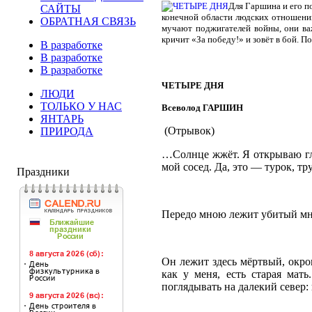
Для Гаршина и его п
САЙТЫ
конечной области людских отношений
ОБРАТНАЯ СВЯЗЬ
мучают поджигателей войны, они важ
кричит «За победу!» и зовёт в бой. П
В разработке
В разработке
В разработке
ЧЕТЫРЕ ДНЯ
ЛЮДИ
ТОЛЬКО У НАС
Всеволод ГАРШИН
ЯНТАРЬ
(Отрывок)
ПРИРОДА
…Солнце жжёт. Я открываю гла
мой сосед. Да, это — турок, тр
Праздники
Передо мною лежит убитый мно
Он лежит здесь мёртвый, окро
как у меня, есть старая мат
поглядывать на далекий север: 