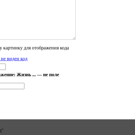
 не виден код
ение: Жизнь ... — не поле
д"