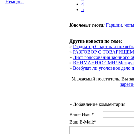
Немцова
4
5
Ключевые слова:
Гаршин
,
четы
Другие новости по теме:
»
Гладиатор Спартак и похлебк
»
РАЗГОВОР С ТОВАРИЩЕ
»
Лист голосования заочного об
»
ВНИМАНИЮ СМИ! Междунар
»
Возбудят ли уголовное дело 
Уважаемый посетитель, Вы за
зареги
»
Добавление комментария
Ваше Имя:*
Ваш E-Mail:*