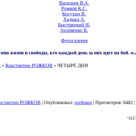
Васильев В.А.
Рожков К.С.
Косухин В.
Хадыка А.
Быстрицкий И.
Зосименко В.
Фотогалерея
оин жизни и свободы, кто каждый день за них идет на бой.
Иог
и
»
Константин РОЖКОВ
» ЧЕТЫРЕ ДНЯ
нстантин РОЖКОВ
| Опубликовал:
svetlogor
| Просмотров: 8482 |
ЧИ