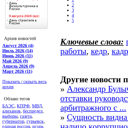
2
3
4
5
Архив новостей
Ключевые слова:
Август 2026 (4)
работы
,
кедр
,
кад
Июль 2026 (14)
Июнь 2026 (11)
Май 2026 (9)
Апрель 2026 (9)
Март 2026 (11)
Другие новости п
Показать / скрыть весь
архив
»
Александр Булы
отставки руководс
Облако тегов
арбитражного с ...
БАЭС
,
КПРФ
,
МВД
,
алиханов
,
беспредел
,
»
Сущность видн
выборы
,
газета
,
губернатор
,
гурьевск
,
налицо коррупцио
единая россия
,
игорь