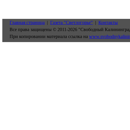
Главная страница
|
Газета "Светлогорье"
|
Контакты
Все права защищены © 2011-2026 "Свободный Калинингра
При копировании материала ссылка на
www.svobodnykalini