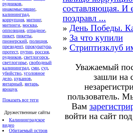
рудников
,
составляющая. И
инакомыслящие
,
калининград
,
поздравл ...
коррупция
,
митинг
,
митинги
,
москва
,
»
День Победы. К
оппозиция
,
отрадное
,
»
За что купили
пикет
,
пикеты
,
пионерский
,
полиция
,
»
Стриптизклуб и
президент
,
прокуратура
,
протест
,
путин
,
россия
,
рудников
,
светлогорск
,
светлогорье
,
свободный
Уважаемый пос
калининград
,
сми
,
суд
,
убийство
,
уголовное
зашли на 
дело
,
цуканов
,
янтарный
,
янтарь
,
незарегистр
ярошук
пользователь. М
Показать все теги
Вам
зарегистри
Дружественные сайты
войти на сайт по
Калининградское
видео
Обитаемый остров