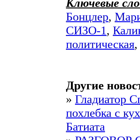
Ключевые сло
Бонцлер
,
Мари
СИЗО-1
,
Кали
политическая
Другие новос
»
Гладиатор С
похлебка с ку
Батиата