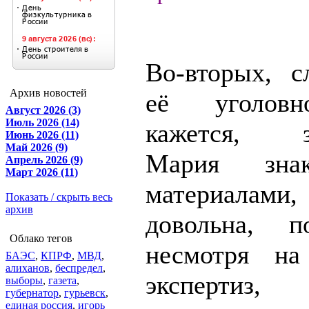
Во-вторых, с
Архив новостей
её уголовн
Август 2026 (3)
Июль 2026 (14)
кажется, за
Июнь 2026 (11)
Май 2026 (9)
Мария зна
Апрель 2026 (9)
Март 2026 (11)
материалам
Показать / скрыть весь
архив
довольна, п
Облако тегов
несмотря на
БАЭС
,
КПРФ
,
МВД
,
алиханов
,
беспредел
,
экспертиз, 
выборы
,
газета
,
губернатор
,
гурьевск
,
единая россия
,
игорь