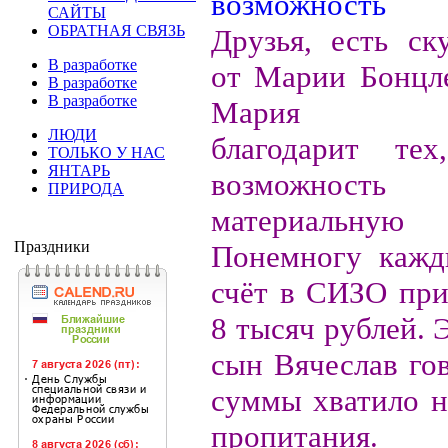
САЙТЫ
ОБРАТНАЯ СВЯЗЬ
Друзья, есть ск
В разработке
от Марии Бонцле
В разработке
В разработке
Мария Вла
ЛЮДИ
благодарит те
ТОЛЬКО У НАС
ЯНТАРЬ
возможность
ПРИРОДА
материальную
Праздники
Понемногу кажд
счёт в СИЗО пр
8 тысяч рублей. 
сын Вячеслав гов
суммы хватило н
пропитания.