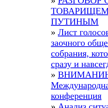
»
РАЗГОВОР 
ТОВАРИЩЕ
ПУТИНЫМ
»
Лист голосо
заочного обще
собрания, ко
сразу и навсегд
»
ВНИМАНИ
Международн
конференция
»
Анализ ситу