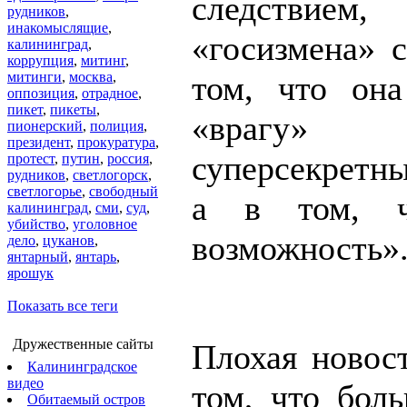
следств
рудников
,
инакомыслящие
,
«госизмена» с
калининград
,
коррупция
,
митинг
,
митинги
,
москва
,
том, что она
оппозиция
,
отрадное
,
пикет
,
пикеты
,
«врагу» 
пионерский
,
полиция
,
президент
,
прокуратура
,
суперсекретны
протест
,
путин
,
россия
,
рудников
,
светлогорск
,
светлогорье
,
свободный
а в том, ч
калининград
,
сми
,
суд
,
убийство
,
уголовное
возможность»
дело
,
цуканов
,
янтарный
,
янтарь
,
ярошук
Показать все теги
Дружественные сайты
Плохая новост
Калининградское
видео
том, что бо
Обитаемый остров