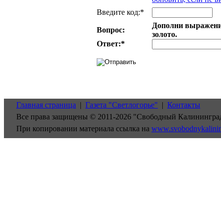
Введите код:*
Дополни выражение
Вопрос:
золото.
Ответ:
*
Главная страница
|
Газета "Светлогорье"
|
Контакты
Все права защищены © 2011-2026 "Свободный Калинингра
При копировании материала ссылка на
www.svobodnykalini