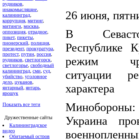
рудников
,
инакомыслящие
,
26 июня, пятн
калининград
,
коррупция
,
митинг
,
митинги
,
москва
,
В Севаст
оппозиция
,
отрадное
,
пикет
,
пикеты
,
пионерский
,
полиция
,
Республике 
президент
,
прокуратура
,
протест
,
путин
,
россия
,
режим чре
рудников
,
светлогорск
,
светлогорье
,
свободный
калининград
,
сми
,
суд
,
ситуации ре
убийство
,
уголовное
дело
,
цуканов
,
характера
янтарный
,
янтарь
,
ярошук
Минобороны
Показать все теги
Украина про
Дружественные сайты
Калининградское
военнопле
видео
Обитаемый остров