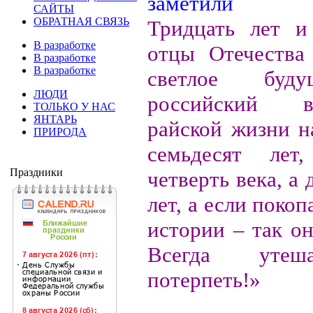
САЙТЫ
ОБРАТНАЯ СВЯЗЬ
Тридцать лет и
В разработке
отцы Отечества
В разработке
В разработке
светлое буд
ЛЮДИ
российский 
ТОЛЬКО У НАС
ЯНТАРЬ
райской жизни н
ПРИРОДА
семьдесят лет
Праздники
четверть века, а 
лет, а если покоп
истории – так он
Всегда утеш
потерпеть!»