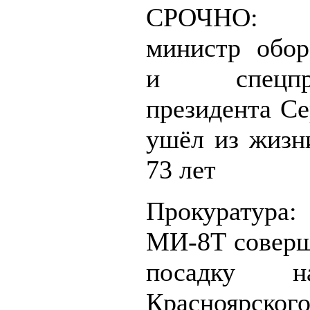
СРОЧНО:
министр обо
и спецпред
президента Се
ушёл из жизни
73 лет
Прокуратура
МИ-8Т совер
посадку н
Красноярс