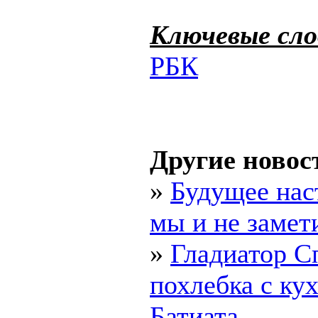
Ключевые сло
РБК
Другие новос
»
Будущее нас
мы и не замет
»
Гладиатор С
похлебка с ку
Батиата