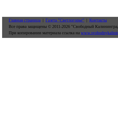
Главная страница
|
Газета "Светлогорье"
|
Контакты
Все права защищены © 2011-2026 "Свободный Калинингра
При копировании материала ссылка на
www.svobodnykalini