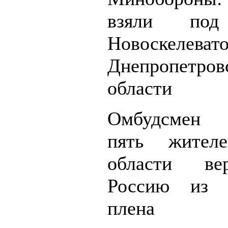
взяли под
Новоскел
Днепропетров
области
Омбудсмен Л
пять жител
области ве
Россию из у
плена