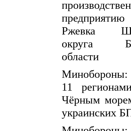
производстве
предприят
Ржевка Шеб
округа Бел
области
Минобороны: 
11 регионам
Чёрным море
украинских 
Миноборон