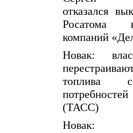
отказался вы
Росатома 
компаний «Де
Новак: вла
перестраиваю
топлива 
потребносте
(ТАСС)
Новак: 