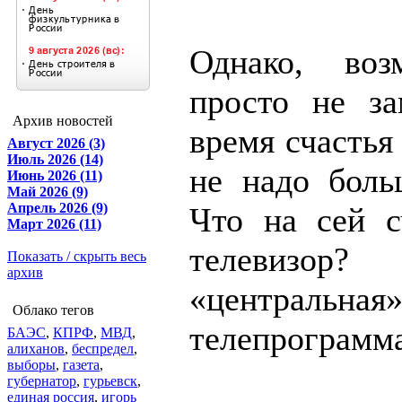
Однако, во
просто не за
Архив новостей
время счастья
Август 2026 (3)
Июль 2026 (14)
не надо боль
Июнь 2026 (11)
Май 2026 (9)
Апрель 2026 (9)
Что на сей с
Март 2026 (11)
телевизор?
Показать / скрыть весь
архив
«центральная
Облако тегов
телепрограмм
БАЭС
,
КПРФ
,
МВД
,
алиханов
,
беспредел
,
выборы
,
газета
,
губернатор
,
гурьевск
,
единая россия
,
игорь