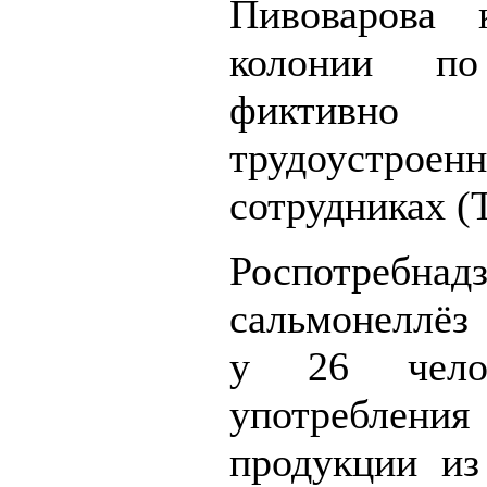
Пивоварова
колонии п
фиктивно
трудоустроен
сотрудниках 
Роспотребнадз
сальмонеллёз
у 26 чело
употреблен
продукции из