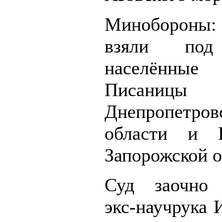
Миноборон
взяли под
населённы
Писаницы
Днепропетров
области и Н
Запорожской о
Суд заочно 
экс-научрук