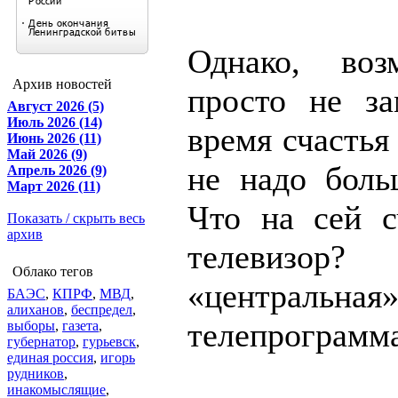
Однако, во
Архив новостей
просто не за
Август 2026 (5)
Июль 2026 (14)
время счастья
Июнь 2026 (11)
Май 2026 (9)
не надо боль
Апрель 2026 (9)
Март 2026 (11)
Что на сей с
Показать / скрыть весь
архив
телевизор?
Облако тегов
«центральная
БАЭС
,
КПРФ
,
МВД
,
алиханов
,
беспредел
,
телепрограмм
выборы
,
газета
,
губернатор
,
гурьевск
,
единая россия
,
игорь
рудников
,
инакомыслящие
,