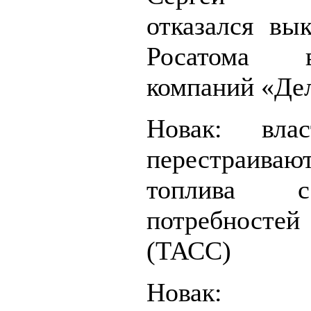
отказался вы
Росатома 
компаний «Де
Новак: вла
перестраиваю
топлива 
потребносте
(ТАСС)
Новак: 