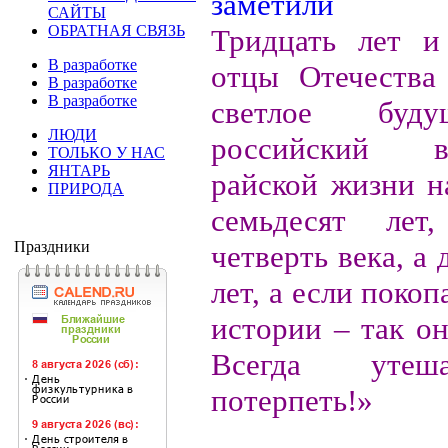
САЙТЫ
ОБРАТНАЯ СВЯЗЬ
Тридцать лет и
В разработке
отцы Отечества
В разработке
В разработке
светлое буд
ЛЮДИ
российский 
ТОЛЬКО У НАС
ЯНТАРЬ
райской жизни н
ПРИРОДА
семьдесят лет
Праздники
четверть века, а 
лет, а если покоп
истории – так он
Всегда утеш
потерпеть!»