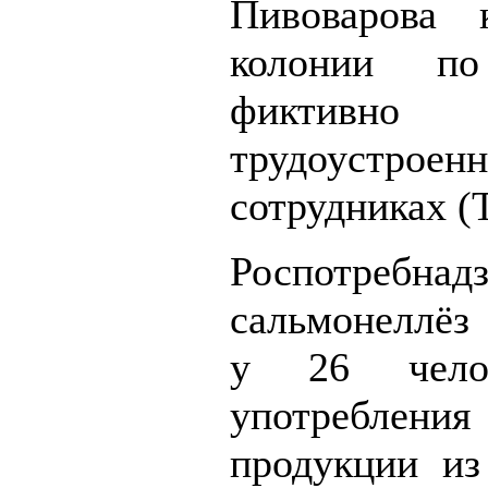
Пивоварова
колонии п
фиктивно
трудоустроен
сотрудниках 
Роспотребнадз
сальмонеллёз
у 26 чело
употреблен
продукции из