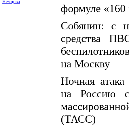
Немцова
формуле «160 
Собянин: с н
средства ПВ
беспилотнико
на Москву
Ночная атак
на Россию с
массирован
(ТАСС)