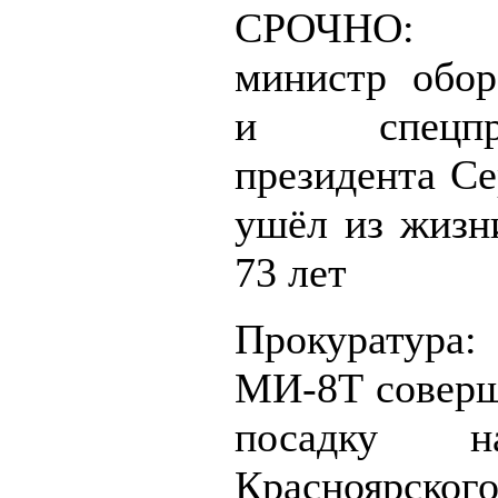
СРОЧНО:
министр обо
и спецпред
президента Се
ушёл из жизни
73 лет
Прокуратура
МИ-8Т совер
посадку н
Красноярс