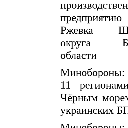
производстве
предприят
Ржевка Шеб
округа Бел
области
Минобороны: 
11 регионам
Чёрным море
украинских 
Миноборон