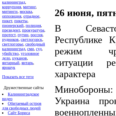
калининград
,
коррупция
,
митинг
,
26 июня, пят
митинги
,
москва
,
оппозиция
,
отрадное
,
пикет
,
пикеты
,
В Севаст
пионерский
,
полиция
,
президент
,
прокуратура
,
протест
,
путин
,
россия
,
Республике 
рудников
,
светлогорск
,
светлогорье
,
свободный
режим чре
калининград
,
сми
,
суд
,
убийство
,
уголовное
дело
,
цуканов
,
ситуации ре
янтарный
,
янтарь
,
ярошук
характера
Показать все теги
Минобороны
Дружественные сайты
Калининградское
Украина про
видео
Обитаемый остров
для свободных людей
военнопле
Сайт Бориса