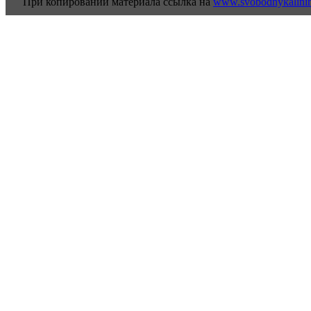
При копировании материала ссылка на
www.svobodnykalini