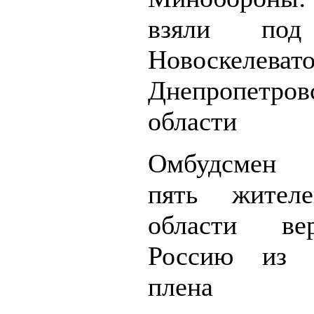
взяли под
Новоскел
Днепропетров
области
Омбудсмен Л
пять жител
области ве
Россию из у
плена