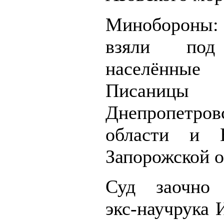
Миноборон
взяли под
населённы
Писаницы
Днепропетров
области и Н
Запорожской о
Суд заочно 
экс-научрук