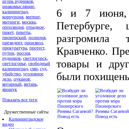
игорь рудников
,
инакомыслящие
,
6 и 7 июня, 
калининград
,
коррупция
,
митинг
,
митинги
,
москва
,
Петербурге,
оппозиция
,
отрадное
,
пикет
,
пикеты
,
разгромила 
пионерский
,
полиция
,
президент
,
произвол
,
Кравченко. Пр
прокуратура
,
протест
,
путин
,
россия
,
рудников
,
светлогорск
,
товары и друг
светлогорье
,
свободный
калининград
,
сми
,
суд
,
были похищены,
убийство
,
уголовное
дело
,
цуканов
,
янтарный
,
янтарь
,
ярошук
Показать все теги
Дружественные сайты
Калининградское
видео