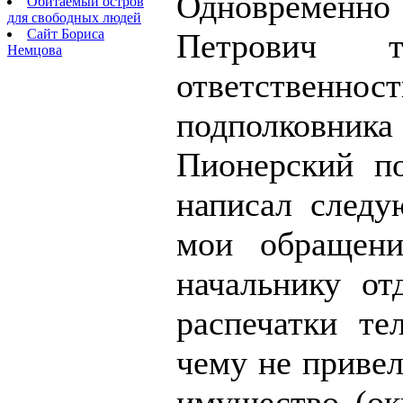
Одновременн
Обитаемый остров
для свободных людей
Сайт Бориса
Петрович т
Немцова
ответствен
подполковни
Пионерский по
написал следу
мои обращен
начальнику от
распечатки те
чему не привел
имущество (ок