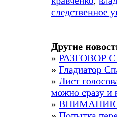
кравченко
,
вла
следственное у
Другие новост
»
РАЗГОВОР 
»
Гладиатор Сп
»
Лист голосов
можно сразу и н
»
ВНИМАНИЮ С
»
Попытка пере