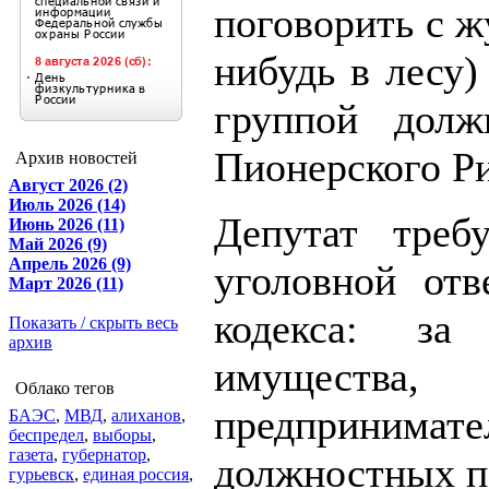
поговорить с ж
нибудь в лесу)
группой долж
Пионерского Р
Архив новостей
Август 2026 (2)
Июль 2026 (14)
Депутат треб
Июнь 2026 (11)
Май 2026 (9)
Апрель 2026 (9)
уголовной отв
Март 2026 (11)
кодекса: за
Показать / скрыть весь
архив
имущества,
Облако тегов
предпринима
БАЭС
,
МВД
,
алиханов
,
беспредел
,
выборы
,
газета
,
губернатор
,
должностных п
гурьевск
,
единая россия
,