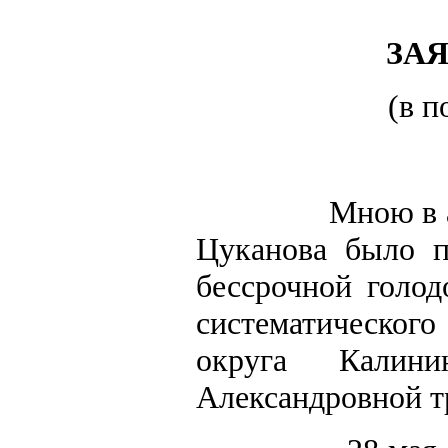
ЗА
(в п
Мною в 
Цуканова было п
бессрочной голо
систематическог
округа Калини
Александровной т