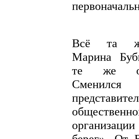
первоначаль
Всё та ж
Марина Буб
те же отв
Сменился
представител
общественно
организац
берег». От 