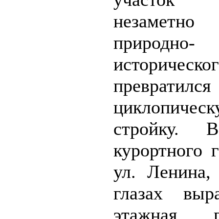
незаме
природно-
историческо
преврат
циклопическ
стройку. 
курортного 
ул. Ленина,
глазах выр
этажная го