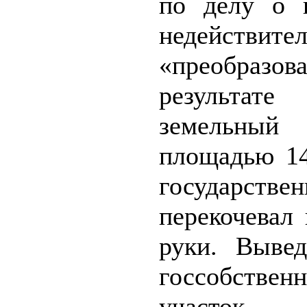
по делу о 
недействите
«преобразо
результате
земельный
площадью 14
государстве
перекочевал
руки. Выве
госсобствен
участок