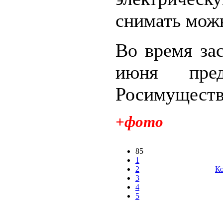
снимать мож
Во время за
июня предс
Росимущества
+фото
85
1
2
Ко
3
4
5