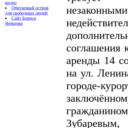
видео
незакон
Обитаемый остров
для свободных людей
Сайт Бориса
недействите
Немцова
дополнитель
соглашения 
аренды 14 с
на ул. Ленина
городе-курор
заключё
гражданином
Зубаре