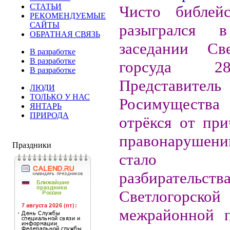
СТАТЬИ
Чисто библей
РЕКОМЕНДУЕМЫЕ
САЙТЫ
разыгрался 
ОБРАТНАЯ СВЯЗЬ
заседании Све
В разработке
В разработке
горсуда 2
В разработке
Представитель
ЛЮДИ
ТОЛЬКО У НАС
Росимущест
ЯНТАРЬ
ПРИРОДА
отрёкся от при
правонарушени
Праздники
стало пр
разбирательст
Светлогорской
межрайонной п