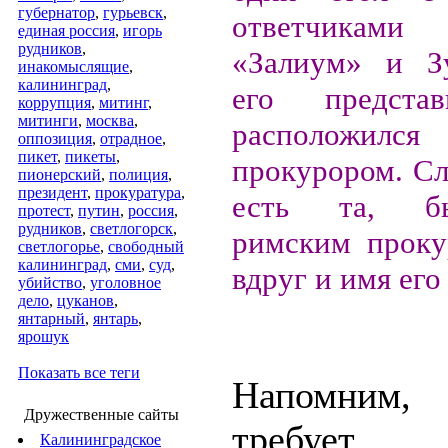
губернатор
,
гурьевск
,
ответчика
единая россия
,
игорь
рудников
,
«Залиум» и З
инакомыслящие
,
калининград
,
его предста
коррупция
,
митинг
,
митинги
,
москва
,
расположилс
оппозиция
,
отрадное
,
пикет
,
пикеты
,
прокурором. Сл
пионерский
,
полиция
,
президент
,
прокуратура
,
есть та, б
протест
,
путин
,
россия
,
рудников
,
светлогорск
,
римским проку
светлогорье
,
свободный
калининград
,
сми
,
суд
,
вдруг и имя его
убийство
,
уголовное
дело
,
цуканов
,
янтарный
,
янтарь
,
ярошук
Показать все теги
Напомним
Дружественные сайты
требует п
Калининградское