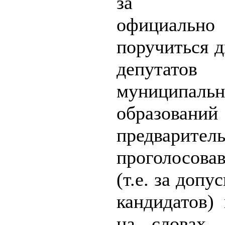
за Мор
официальн
поручиться д
депутатов
муниципаль
образований
предварител
проголосова
(т.е. за допу
кандидатов)
на словах,