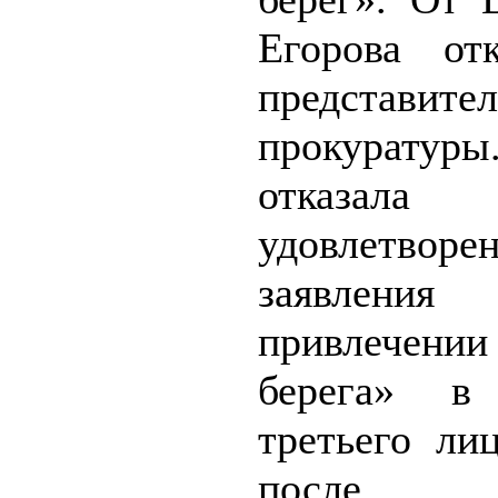
Егорова отк
представител
прокуратур
отказ
удовлетворе
заявле
привлечени
берега» в 
третьего ли
после за