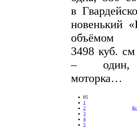
в Гвардейск
новенький «
объёмом д
3498 куб. см
– один,
моторка…
85
1
2
Ко
3
4
5