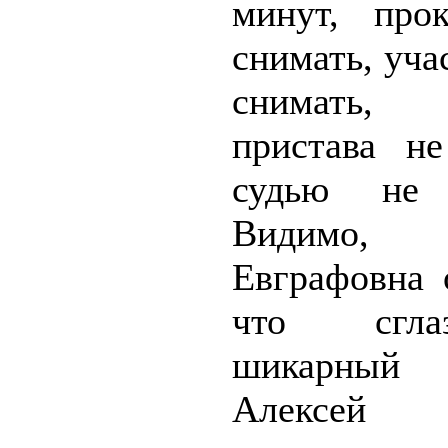
минут, про
снимать, уча
снимать, с
пристава не
судью не 
Видимо,
Евграфовна 
что сгл
шикарный
Алексей Ш