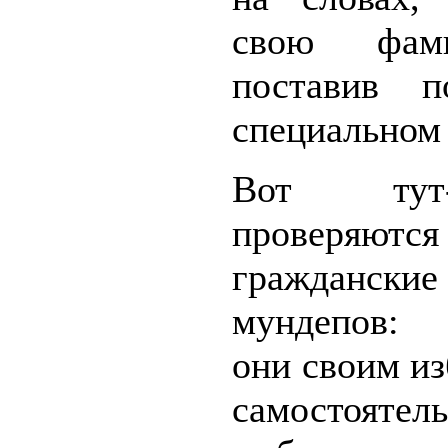
свою фа
поставив п
специальном 
Вот ту
проверяются
гражданские
мундепов: 
они своим и
самостоятел