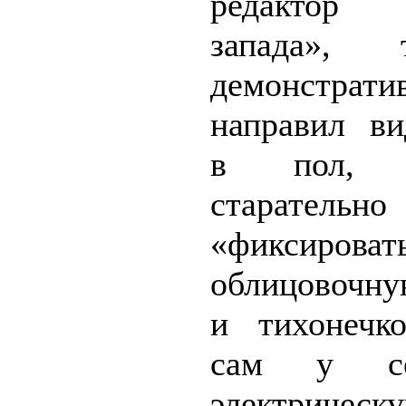
редактор «
запада»,
демонстрати
направил ви
в пол, п
старательно
«фиксироват
облицовочн
и тихонечк
сам у с
электрическ