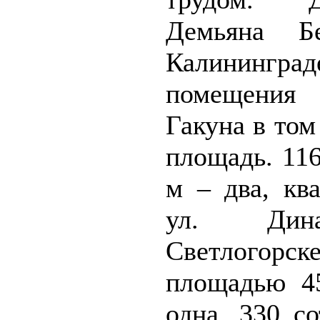
Демьяна Б
Калининград
помещени
Гакуна в том
площадь. 116
м – два, кв
ул. Ди
Светлогорск
площадью 4
одна, 330 с