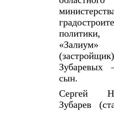
министерств
градостроит
политик
«Залиум»
(застройщи
Зубаревых 
сын.
Сергей Ни
Зубарев (ст