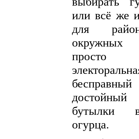
выбирать гу
или всё же 
для рай
окружных д
просто б
электоральн
бесправный
достойный
бутылки 
огурца.