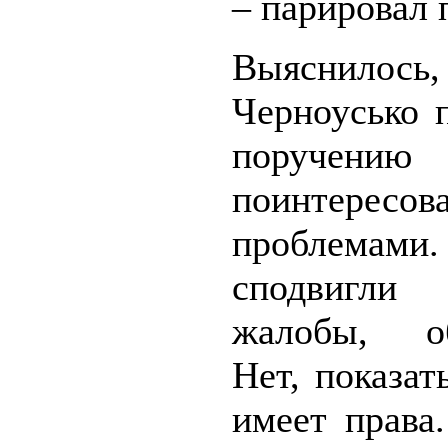
– парировал 
Выяснилось
Черноусько 
поручен
поинтересова
проблемами
сподвигл
жалобы, об
Нет, показат
имеет права