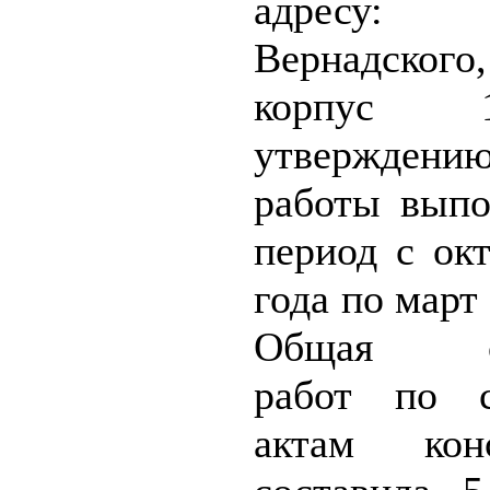
адресу: п
Вернадско
корпус
утверждени
работы выпо
период с ок
года по март 
Общая ст
работ по 
актам конс