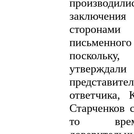
производи
заключени
сторонами
письменного
посколь
утверждал
представите
ответчика, 
Старченков 
то вр