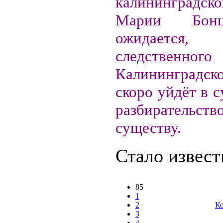
калининградско
Марии Бонц
ожидает
следственного
Калининградск
скоро уйдёт в с
разбирател
существу.
Стало известн
85
1
2
Ко
3
4