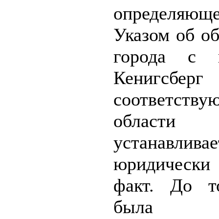
определяющ
Указом об о
города с н
Кенигс
соответству
области
устанавливае
юридически
факт. До т
была п