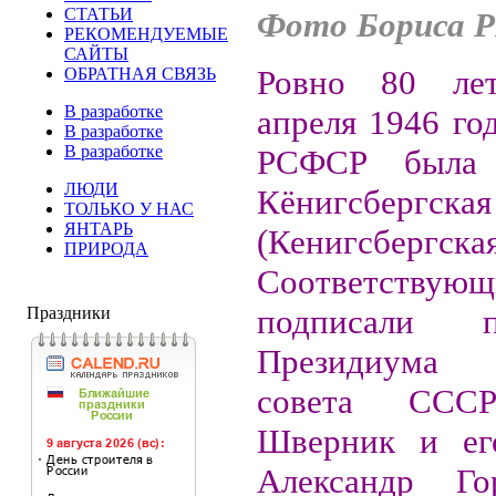
СТАТЬИ
Фото Бориса 
РЕКОМЕНДУЕМЫЕ
САЙТЫ
Ровно 80 ле
ОБРАТНАЯ СВЯЗЬ
В разработке
апреля 1946 год
В разработке
В разработке
РСФСР была 
ЛЮДИ
Кёнигсбергская
ТОЛЬКО У НАС
ЯНТАРЬ
(Кенигсбергска
ПРИРОДА
Соответству
подписали пр
Праздники
Президиума 
совета ССС
Шверник и его
Александр Го