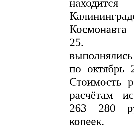
находи
Калининград
Космонавта
25. Р
выполнялис
по октябрь 
Стоимость р
расчётам и
263 280 р
копеек.