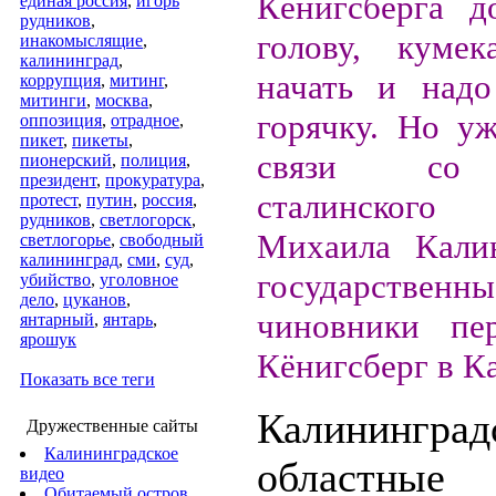
Кёнигсберга д
единая россия
,
игорь
рудников
,
голову, кумек
инакомыслящие
,
калининград
,
начать и надо
коррупция
,
митинг
,
митинги
,
москва
,
горячку. Но у
оппозиция
,
отрадное
,
пикет
,
пикеты
,
связи со 
пионерский
,
полиция
,
президент
,
прокуратура
,
сталинског
протест
,
путин
,
россия
,
рудников
,
светлогорск
,
Михаила Кали
светлогорье
,
свободный
калининград
,
сми
,
суд
,
государственны
убийство
,
уголовное
дело
,
цуканов
,
чиновники пер
янтарный
,
янтарь
,
ярошук
Кёнигсберг в К
Показать все теги
Калинингр
Дружественные сайты
Калининградское
областные
видео
Обитаемый остров