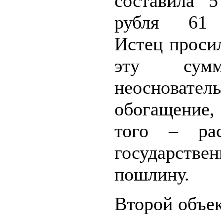
составила 
рубля 61 
Истец проси
эту сум
неосновател
обогащение
того – ра
государстве
пошлину.
Второй объе