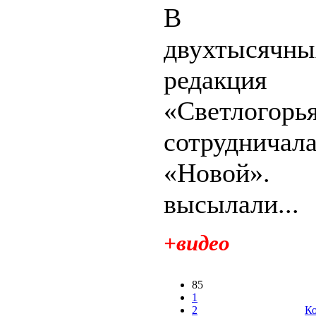
В на
двухтысячны
редакция
«Светлогорь
сотрудн
«Новой
высылали...
+видео
85
1
2
Ко