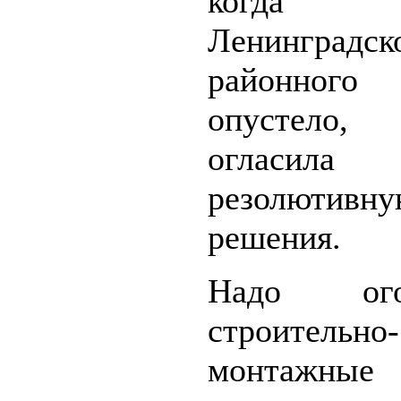
когда 
Ленинградск
районно
опустело
огласила
резолютивн
решения.
Надо огов
строительно-
монтажные