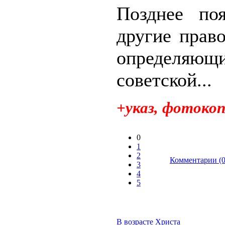
Позднее по
другие прав
определяющ
советской...
+указ, фотоко
0
1
2
Комментарии (0
3
4
5
В возрасте Христа