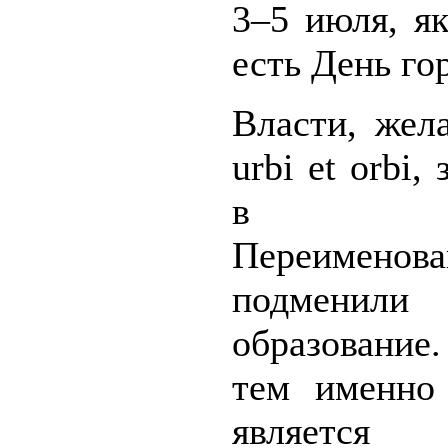
3–5 июля, я
есть День го
Власти, жел
urbi et orbi,
в поня
Переименов
подменили
образовани
тем именно
является