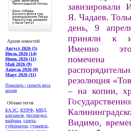
завизировали 
Я. Чадаев. Толь
день, 9 апрел
приняли к и
Архив новостей
Именно эт
Август 2026 (5)
Июль 2026 (14)
помечена
Июнь 2026 (11)
Май 2026 (9)
распорядительн
Апрель 2026 (9)
Март 2026 (11)
резолюция «Тов
Показать / скрыть весь
– на копии, х
архив
Государствен
Облако тегов
Калининградск
БАЭС
,
КПРФ
,
МВД
,
алиханов
,
беспредел
,
Видимо, време
выборы
,
газета
,
губернатор
,
гурьевск
,