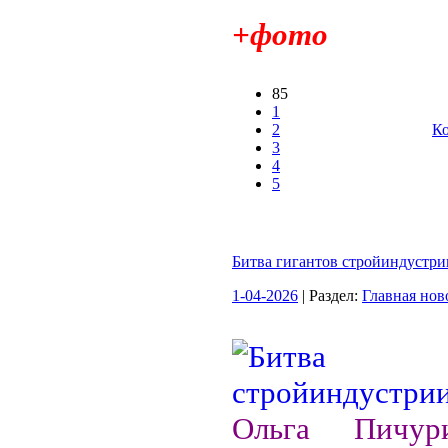
+фото
85
1
2
Ко
3
4
5
Битва гигантов стройиндустри
1-04-2026
| Раздел:
Главная нов
Ольга Пичур