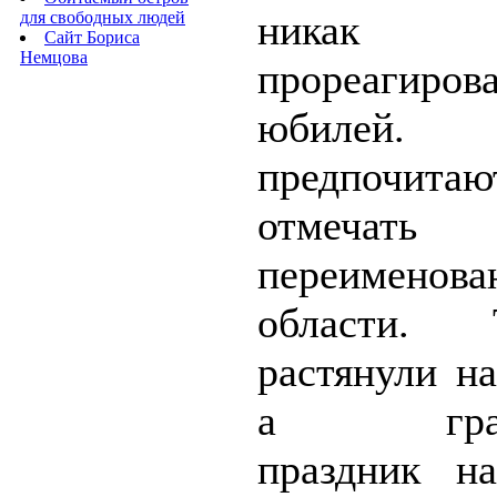
ника
для свободных людей
Сайт Бориса
Немцова
прореагир
юбилей
предпочитаю
отмечать 
переименова
области. Т
растянули на
а гранд
праздник н