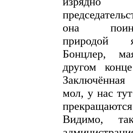
изрядно
председатель
она поинте
природой 
Бонцлер, ма
другом конце
Заключённая
мол, у нас ту
прекращаютс
Видимо, та
администраци