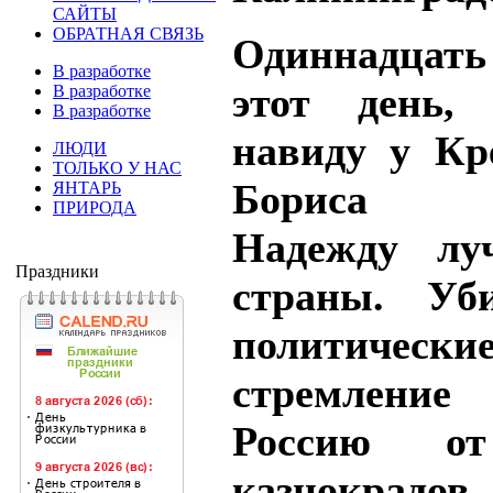
САЙТЫ
ОБРАТНАЯ СВЯЗЬ
Одиннадцать 
В разработке
этот день,
В разработке
В разработке
навиду у Кр
ЛЮДИ
ТОЛЬКО У НАС
Бориса 
ЯНТАРЬ
ПРИРОДА
Надежду лу
Праздники
страны. Уб
политические
стремлен
Россию от
казнокрадов