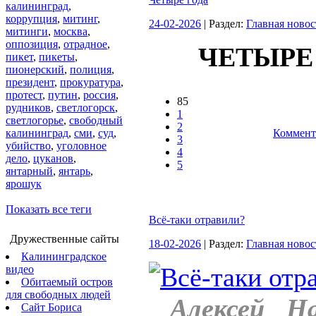
калининград
,
коррупция
,
митинг
,
24-02-2026
| Раздел:
Главная новос
митинги
,
москва
,
оппозиция
,
отрадное
,
ЧЕТЫРЕ
пикет
,
пикеты
,
пионерский
,
полиция
,
президент
,
прокуратура
,
протест
,
путин
,
россия
,
85
рудников
,
светлогорск
,
1
светлогорье
,
свободный
2
калининград
,
сми
,
суд
,
Коммент
3
убийство
,
уголовное
4
дело
,
цуканов
,
5
янтарный
,
янтарь
,
ярошук
Показать все теги
Всё-таки отравили?
Дружественные сайты
18-02-2026
| Раздел:
Главная новос
Калининградское
видео
Обитаемый остров
для свободных людей
Алексей На
Сайт Бориса