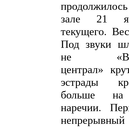
продолжилос
зале 21 я
текущего. Ве
Под звуки шл
не «Влад
централ» кру
эстрады к
больше на
наречии. Пер
непрерывный