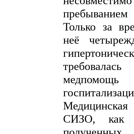
несовме
пребыванием
Только за вр
неё четыреж
гипертониче
требовалась
медпомощ
госпитализаци
Медицинска
СИЗО, как 
полученны