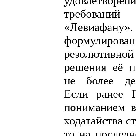
удовлетворен
требований
«Левиаф
формулирован
резолютив
решения её п
не более де
Если ранее Г
пониманием в
ходатайства с
то на последн