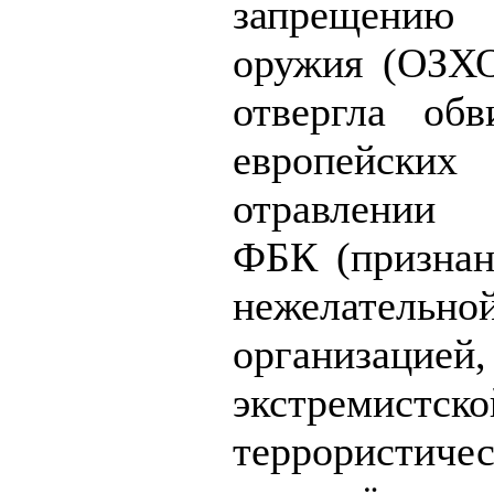
запрещению 
оружия (ОЗХО
отвергла обв
европейск
отравлении 
ФБК (признан
нежелательно
организацией,
экстреми
террорист