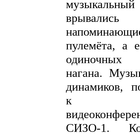
музыкаль
врывалис
напоминаю
пулемёта, а 
одиночных
нагана. Музы
динамиков, п
к ка
видеоконфер
СИЗО-1. К