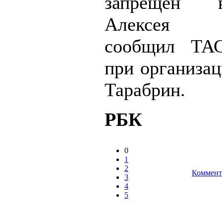
запрещён 
Алексея Н
сообщил ТАС
при организа
Тарабрин.
РБК
0
1
2
Коммент
3
4
5