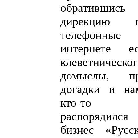
обратившись
дирекцию 
телефонны
интернете ес
клеветническо
домыслы, пре
догадки и на
кто-то н
распорядилс
бизнес «Русск