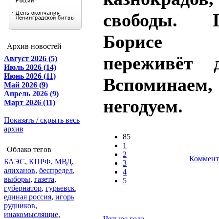
свободы.
Борисе Е
Архив новостей
переживёт д
Август 2026 (5)
Июль 2026 (14)
Июнь 2026 (11)
Вспоминаем
Май 2026 (9)
Апрель 2026 (9)
негодуем.
Март 2026 (11)
Показать / скрыть весь
архив
85
1
Облако тегов
2
Коммент
БАЭС
,
КПРФ
,
МВД
,
3
алиханов
,
беспредел
,
4
выборы
,
газета
,
5
губернатор
,
гурьевск
,
единая россия
,
игорь
рудников
,
инакомыслящие
,
Четыре года