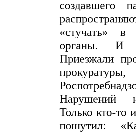
создавшего п
распространя
«стучать» в 
органы. И д
Приезжали пр
прокуратуры,
Роспотребнадзо
Нарушений н
Только кто-то 
пошутил: «К