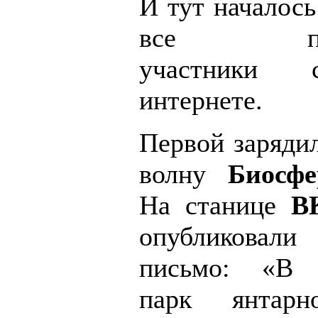
И тут началось
все полу
участники 
интернете.
Первой заряди
волну
Биосф
На станице
В
опубликовал
письмо: «В С
парк янтарн