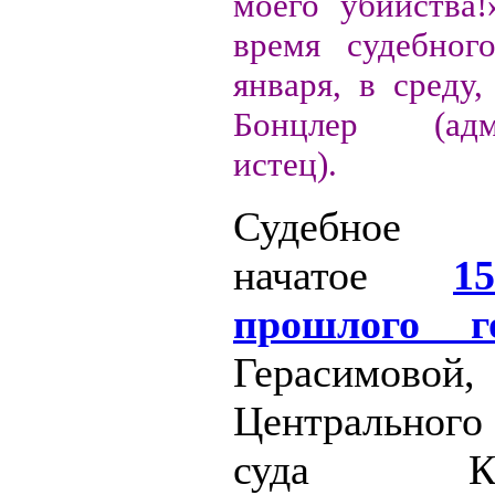
моего убийства!
время судебног
января, в среду
Бонцлер (адми
истец).
Судебное 
начатое
1
прошлого г
Герасимов
Центральног
суда Кали