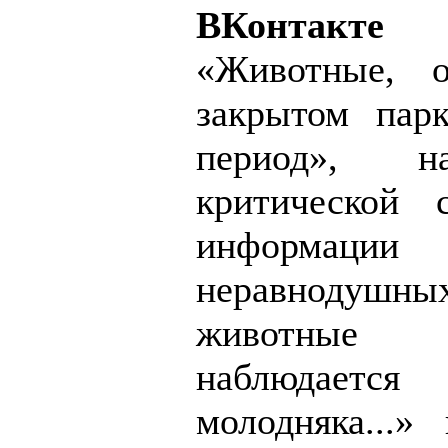
ВКонтакте
от
«Животные, о
закрытом пар
период», н
критической 
информ
неравнодушн
животные 
наблюдает
молодняка...»