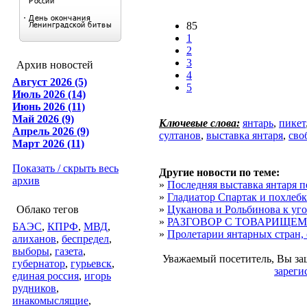
85
1
2
3
Архив новостей
4
Август 2026 (5)
5
Июль 2026 (14)
Июнь 2026 (11)
Май 2026 (9)
Ключевые слова:
янтарь
,
пикет
Апрель 2026 (9)
султанов
,
выставка янтаря
,
сво
Март 2026 (11)
Показать / скрыть весь
Другие новости по теме:
архив
»
Последняя выставка янтаря 
»
Гладиатор Спартак и похлебк
Облако тегов
»
Цуканова и Рольбинова к уго
»
РАЗГОВОР С ТОВАРИЩЕ
БАЭС
,
КПРФ
,
МВД
,
»
Пролетарии янтарных стран, 
алиханов
,
беспредел
,
выборы
,
газета
,
Уважаемый посетитель, Вы за
губернатор
,
гурьевск
,
зареги
единая россия
,
игорь
рудников
,
инакомыслящие
,