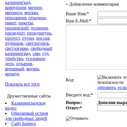
калининград
,
»
Добавление комментария
коррупция
,
митинг
,
митинги
,
москва
,
Ваше Имя:*
оппозиция
,
отрадное
,
Ваш E-Mail:*
пикет
,
пикеты
,
пионерский
,
полиция
,
президент
,
прокуратура
,
протест
,
путин
,
россия
,
рудников
,
светлогорск
,
светлогорье
,
свободный
калининград
,
сми
,
суд
,
убийство
,
уголовное
дело
,
цуканов
,
янтарный
,
янтарь
,
ярошук
Код:
Показать все теги
обновить, если
Введите код:*
Дружественные сайты
Вопрос:
Дополни выраж
Калининградское
Ответ:
*
видео
Обитаемый остров
для свободных людей
Сайт Бориса