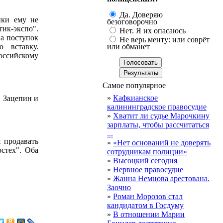
Да. Доверяю
ики ему не
безоговорочно
ик-экспо".
Нет. Я их опасаюсь
на поступок
Не верь менту: или соврёт
 вставку.
или обманет
российскому
Самое популярное
»
Кафкианское
! Зацепин и
калининградское правосудие
»
Хватит ли судье Марочкину
зарплаты, чтобы рассчитаться
...
 продавать
»
«Нет оснований не доверять
стех". Оба
сотрудникам полиции»
»
Высоцкий сегодня
»
Нервное правосудие
»
Жанна Немцова арестована.
Заочно
»
Роман Морозов стал
кандидатом в Госдуму
»
В отношении Марии