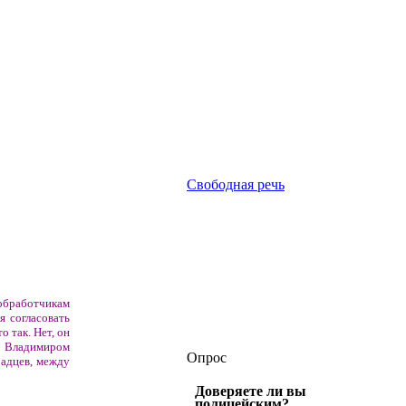
Свободная речь
обработчикам
я согласовать
 так. Нет, он
ы Владимиром
Опрос
адцев, между
Доверяете ли вы
полицейским?