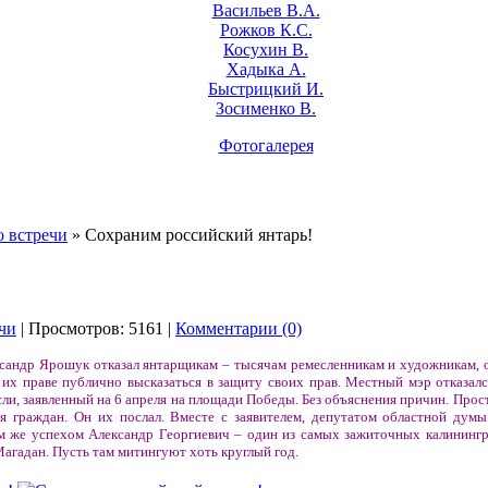
Васильев В.А.
Рожков К.С.
Косухин В.
Хадыка А.
Быстрицкий И.
Зосименко В.
Фотогалерея
 встречи
» Сохраним российский янтарь!
чи
| Просмотров: 5161 |
Комментарии (0)
сандр Ярошук отказал янтарщикам – тысячам ремесленникам и художникам, 
их праве публично высказаться в защиту своих прав. Местный мэр отказалс
ли, заявленный на 6 апреля на площади Победы. Без объяснения причин. Просто
я граждан. Он их послал. Вместе с заявителем, депутатом областной дум
 же успехом Александр Георгиевич – один из самых зажиточных калинингр
Магадан. Пусть там митингуют хоть круглый год.