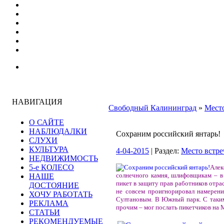
НАВИГАЦИЯ
Свободный Калининград
»
Место
О САЙТЕ
НАБЛЮДАЛКИ
Сохраним российский янтарь!
СЛУХИ
КУЛЬТУРА
4-04-2015
| Раздел:
Место встре
НЕДВИЖИМОСТЬ
5-е КОЛЕСО
Алек
солнечного камня, шлифовщикам – в 
НАШЕ
пикет в защиту прав работников отрас
ДОСТОЯНИЕ
не совсем проигнорировал намерени
ХОЧУ РАБОТАТЬ
Султановым. В Южный парк. С таким
РЕКЛАМА
прочим – мог послать пикетчиков на 
СТАТЬИ
РЕКОМЕНДУЕМЫЕ