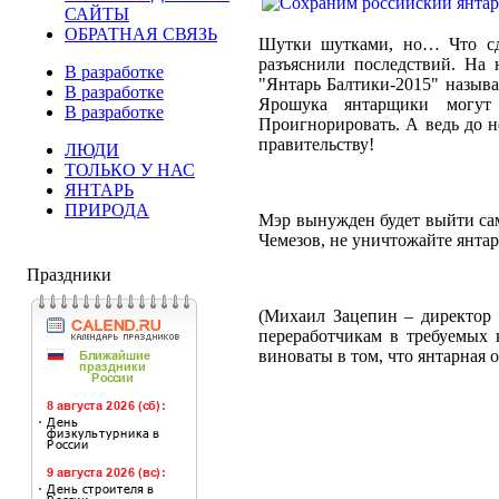
САЙТЫ
ОБРАТНАЯ СВЯЗЬ
Шутки шутками, но… Что сде
разъяснили последствий. На 
В разработке
"Янтарь Балтики-2015" называ
В разработке
Ярошука янтарщики могут 
В разработке
Проигнорировать. А ведь до н
правительству!
ЛЮДИ
ТОЛЬКО У НАС
ЯНТАРЬ
ПРИРОДА
Мэр вынужден будет выйти сам
Чемезов, не уничтожайте янта
Праздники
(Михаил Зацепин – директор 
переработчикам в требуемых 
виноваты в том, что янтарная 