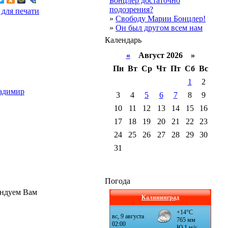
Бонцлер достаточно
подозрения?
 для печати
»
Свободу Марии Бонцлер!
»
Он был другом всем нам
Календарь
«
Август 2026 »
Пн
Вт
Ср
Чт
Пт
Сб
Вс
1
2
адимир
3
4
5
6
7
8
9
10
11
12
13
14
15
16
17
18
19
20
21
22
23
24
25
26
27
28
29
30
31
Погода
ендуем Вам
Калининград