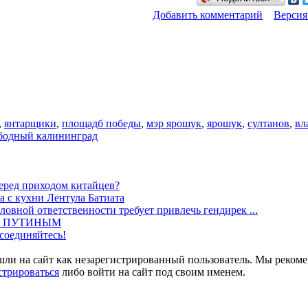
Добавить комментарий
Версия
,
янтарщики
,
площадб победы
,
мэр ярошук
,
ярошук
,
султанов
,
вл
бодный калининград
перед приходом китайцев?
а с кухни Лентула Батиата
ловной ответственности требует привлечь гендирек ...
М ПУТИНЫМ
соединяйтесь!
шли на сайт как незарегистрированный пользователь. Мы реком
стрироваться
либо войти на сайт под своим именем.