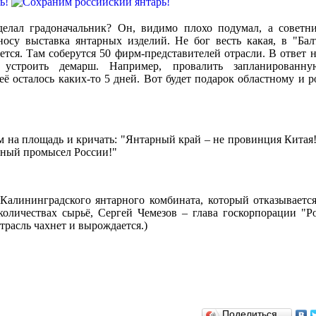
лал градоначальник? Он, видимо плохо подумал, а советн
носу выставка янтарных изделий. Не бог весть какая, в "Балт
ется. Там соберутся 50 фирм-представителей отрасли. В ответ 
устроить демарш. Например, провалить запланированную
её осталось каких-то 5 дней. Вот будет подарок областному и 
 на площадь и кричать: "Янтарный край – не провинция Китая
рный промысел России!"
Калининградского янтарного комбината, который отказывается
количествах сырьё, Сергей Чемезов – глава госкорпорации "Ро
отрасль чахнет и вырождается.)
Поделиться…