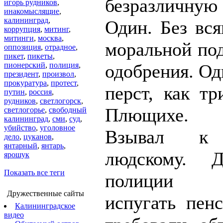
безразличн
игорь рудников
,
инакомыслящие
,
калининград
,
Один. Без вся
коррупция
,
митинг
,
митинги
,
москва
,
моральной по
оппозиция
,
отрадное
,
пикет
,
пикеты
,
пионерский
,
полиция
,
одобрения. Од
президент
,
произвол
,
прокуратура
,
протест
,
перст, как тр
путин
,
россия
,
рудников
,
светлогорск
,
Плющихе. 
светлогорье
,
свободный
калининград
,
сми
,
суд
,
убийство
,
уголовное
Взывал к 
дело
,
цуканов
,
янтарный
,
янтарь
,
людскому. 
ярошук
Показать все теги
полиции 
Дружественные сайты
испугать пенс
Калининградское
видео