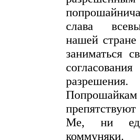
попрошайни
слава всев
нашей стране 
заниматься св
согласо
разрешения.
Попроша
препятствуют
Ме, ни ед
коммуняки.