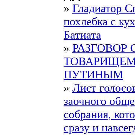
»
Гладиатор С
похлебка с ку
Батиата
»
РАЗГОВОР 
ТОВАРИЩЕ
ПУТИНЫМ
»
Лист голосо
заочного обще
собрания, ко
сразу и навсегд