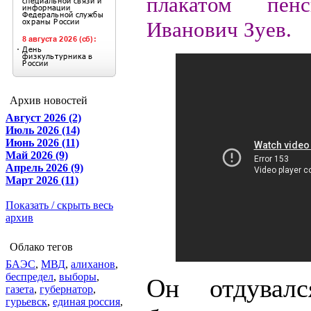
плакатом пен
Иванович Зуев.
Архив новостей
Август 2026 (2)
Июль 2026 (14)
Июнь 2026 (11)
Май 2026 (9)
Апрель 2026 (9)
Март 2026 (11)
Показать / скрыть весь
архив
Облако тегов
БАЭС
,
МВД
,
алиханов
,
беспредел
,
выборы
,
Он отдувал
газета
,
губернатор
,
гурьевск
,
единая россия
,