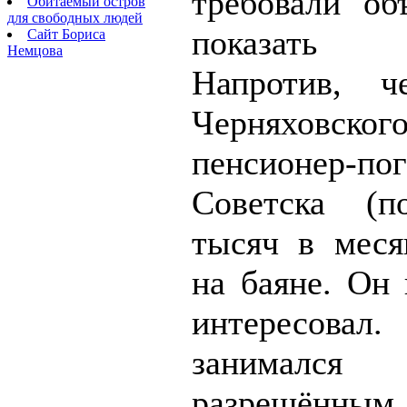
требовали об
Обитаемый остров
для свободных людей
показать 
Сайт Бориса
Немцова
Напротив, ч
Черняховско
пенсионер-по
Советска (п
тысяч в меся
на баяне. Он
интересовал.
занимался 
разрешённы