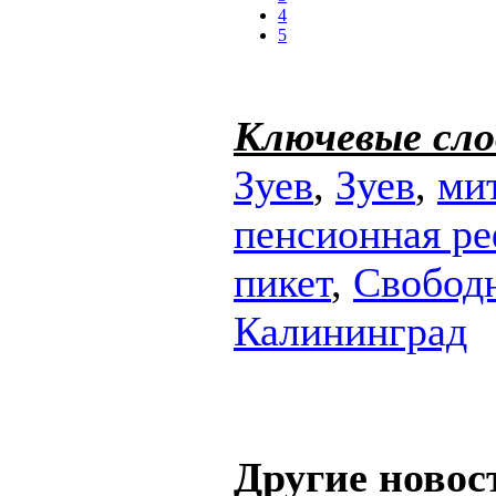
4
5
Ключевые сло
Зуев
,
Зуев
,
ми
пенсионная р
пикет
,
Свобод
Калининград
Другие новос