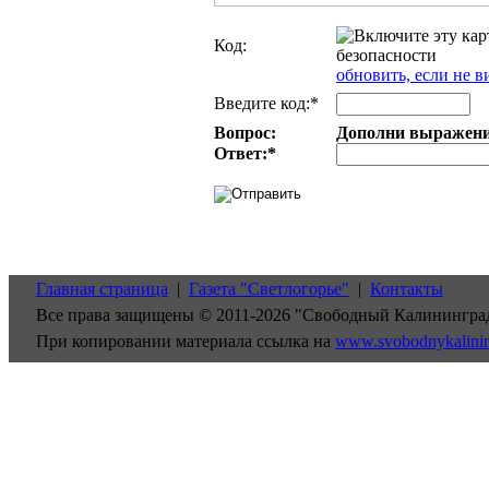
Код:
обновить, если не в
Введите код:*
Вопрос:
Дополни выражение:
Ответ:
*
Главная страница
|
Газета "Светлогорье"
|
Контакты
Все права защищены © 2011-2026 "Свободный Калинингра
При копировании материала ссылка на
www.svobodnykalini