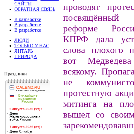
САЙТЫ
проводят проте
ОБРАТНАЯ СВЯЗЬ
посвящённый 
В разработке
В разработке
реформе Росси
В разработке
КПРФ дала уст
ЛЮДИ
ТОЛЬКО У НАС
слова плохого 
ЯНТАРЬ
ПРИРОДА
вот Медведев
всякому. Пропаг
Праздники
не коммунист
протестную акци
митинга на пл
вышел со свои
зарекомендов