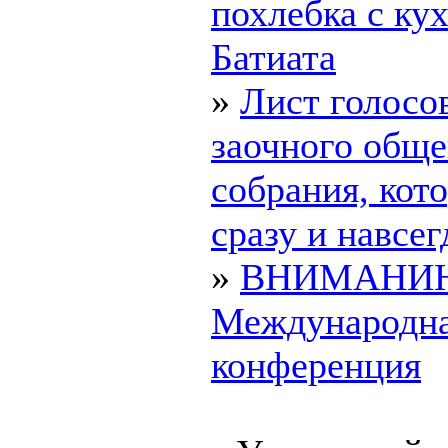
похлебка с ку
Батиата
»
Лист голосо
заочного обще
собрания, ко
сразу и навсегд
»
ВНИМАНИ
Международн
конференция