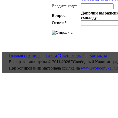
Введите код:*
Дополни выражение:
Вопрос:
смолоду
Ответ:
*
Главная страница
|
Газета "Светлогорье"
|
Контакты
Все права защищены © 2011-2026 "Свободный Калинингра
При копировании материала ссылка на
www.svobodnykalini