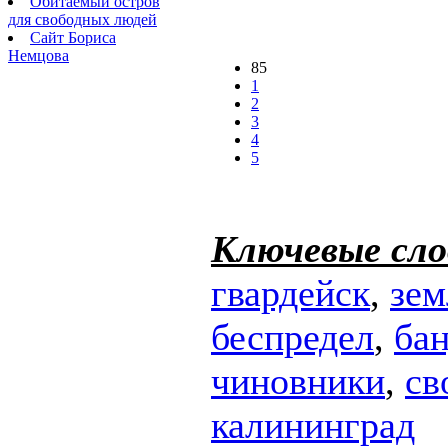
Обитаемый остров
для свободных людей
Сайт Бориса
Немцова
85
1
2
3
4
5
Ключевые сло
гвардейск
,
зем
беспредел
,
ба
чиновники
,
св
калининград