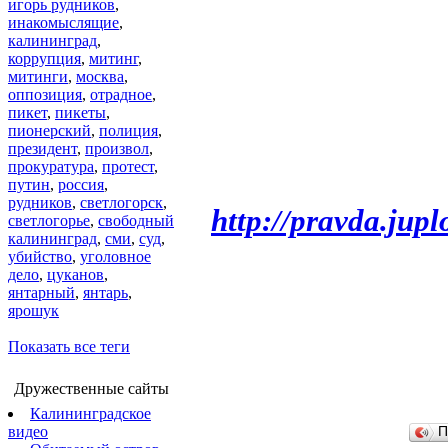
игорь рудников
,
инакомыслящие
,
калининград
,
коррупция
,
митинг
,
митинги
,
москва
,
оппозиция
,
отрадное
,
пикет
,
пикеты
,
пионерский
,
полиция
,
президент
,
произвол
,
прокуратура
,
протест
,
путин
,
россия
,
рудников
,
светлогорск
,
http://pravda.jupl
светлогорье
,
свободный
калининград
,
сми
,
суд
,
убийство
,
уголовное
дело
,
цуканов
,
янтарный
,
янтарь
,
ярошук
Показать все теги
Дружественные сайты
Калининградское
видео
П