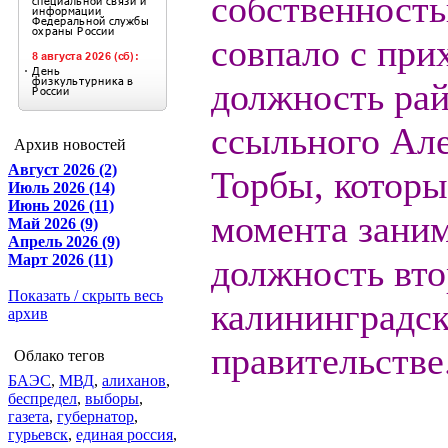
собственност
совпало с при
должность рай
ссыльного Ал
Архив новостей
Август 2026 (2)
Торбы, которы
Июль 2026 (14)
Июнь 2026 (11)
момента зани
Май 2026 (9)
Апрель 2026 (9)
Март 2026 (11)
должность вто
Показать / скрыть весь
калининградс
архив
правительстве
Облако тегов
БАЭС
,
МВД
,
алиханов
,
беспредел
,
выборы
,
газета
,
губернатор
,
гурьевск
,
единая россия
,