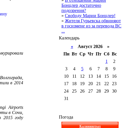
»
В отношении Марии
Бонцлер достаточно
подозрения?
»
Свободу Марии Бонцлер!
»
Жителя Гурьевска обвиняют
в госизмене из за перевода ВС
...
Календарь
«
Август 2026 »
нкурировали
Пн
Вт
Ср
Чт
Пт
Сб
Вс
1
2
3
4
5
6
7
8
9
10
11
12
13
14
15
16
олгограда,
тили в 2014
17
18
19
20
21
22
23
24
25
26
27
28
29
30
31
gi Airports
рты в Сочи,
Погода
 2015 году
Калининград