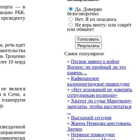
опорта — в
Да. Доверяю
дакцию РБК.
безоговорочно
 президенту
Нет. Я их опасаюсь
Не верь менту: или соврёт
или обманет
, речь идет
вительства
Самое популярное
ль Троценко
»
Песков заявил о войне
лее 10 млрд
Вопрос: не пробный ли это
камень ...
»
Кафкианское
калининградское правосудие
 не являлся
»
«Нет оснований не доверять
м в Сочи, а
сотрудникам полиции»
а планируем
»
Хватит ли судье Марочкину
р.
зарплаты, чтобы рассчитаться
...
»
Высоцкий сегодня
»
Жанна Немцова арестована.
звездочной
Заочно
направление
»
Нервное правосудие
коммерчески