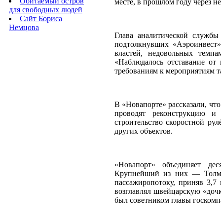
Обитаемый остров
месте, в прошлом году через н
для свободных людей
Сайт Бориса
Немцова
Глава аналитической службы
подтолкнувших «Аэроинвест»
властей, недовольных темп
«Наблюдалось отставание от 
требованиям к мероприятиям т
В «Новапорте» рассказали, чт
проводят реконструкцию и 
строительство скоростной ру
других объектов.
«Новапорт» объединяет дес
Крупнейший из них — Толма
пассажиропотоку, приняв 3,7
возглавлял швейцарскую «дочку
был советником главы госкомп