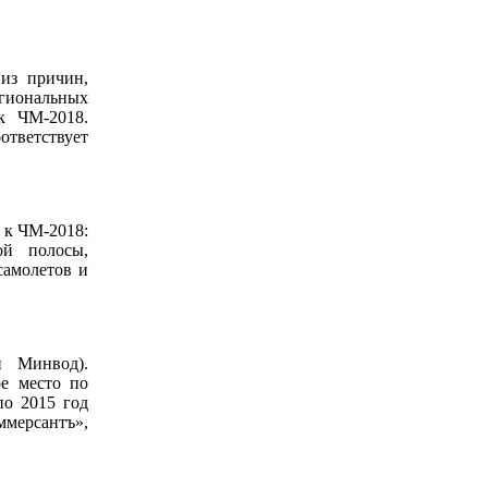
 из причин,
егиональных
к ЧМ-2018.
ответствует
 к ЧМ-2018:
ой полосы,
самолетов и
и Минвод).
е место по
по 2015 год
ммерсантъ»,