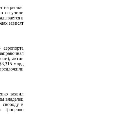
т на рынке.
о озвучили
адывается в
дах зависят
 аэропорта
заправочная
сии), актив
$3,315 млрд
 предложили
нко заявил
ем владелец
а свободу в
ов Троценко