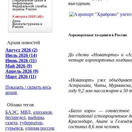
выгодным.
Аэропортовые холдинги в России
Архив новостей
Август 2026 (2)
До сделки «Новапорта» и «Аэ
Июль 2026 (14)
четыре аэропортовых холдинг
Июнь 2026 (11)
Май 2026 (9)
Апрель 2026 (9)
Март 2026 (11)
«Новапорт» уже объединяет 
Астрахани, Читы, Мурманска,
Показать / скрыть весь
году 9,2 млн пассажиров и 50 т
архив
Облако тегов
«Базэл аэро» — совместное 
БАЭС
,
МВД
,
алиханов
,
International (стопроцентное 
беспредел
,
выборы
,
Краснодаре, Анапе и Геленд
газета
,
губернатор
,
составил 8,6 млн человек.
гурьевск
,
единая россия
,