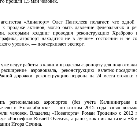
его прошли 1,5 млн человек.
 агентства «Авиапорт» Олег Пантелеев полагает, что одной
 к продаже активов, могло быть давление федеральных и р
ами, которыми холдинг проводил реконструкцию Храброво 
графика, аэропорт находится не в лучшем состоянии и не со
акого уровня», — подчеркивает эксперт.
о уже ведут работы в калининградском аэропорту для подготовки
расширение аэровокзала, реконструкцию взлетно-посадочн
лёжной дорожки, реконструкцию перрона на 24 места стоянки 
ять региональных аэропортов (без учёта Калининграда 
чево в Новосибирске — по итогам 2015 года занял восьмо
 млн человек. Владелец «Новапорта» Роман Троценко с 2012 
» «Роснефти» Rosneft Overseas, а ранее, как писала газета «Ко
ании Игоря Сечина.