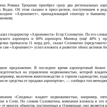
ена Романа Троценко приобрел сразу два региональных аэр
 Водах. Об этом сказано в пресс-релизе, поступившем в ре
 холдинг «Аэроинвест», принадлежащий сенатору и бывшему
анокову.
азал гендиректор «Аэроинвеста» Егор Соломатин. По его словам
дского аэропорта и 60% аэропорта Минвод (ещё 40% у пра
елки превысила 11 млрд руб., сказал Соломатин (представите
ом сам «Аэроинвест» успел вложить в развитие обоих активов бо
дное предложение. В последнее время аэропортовый бизнес
редоточиться на управлении недвижимостью, которой владее
 например, молочном животноводстве и горном садоводстве, куд
 числе средства от продажи аэропортов», — сообщил топ-менедже
пания «Синдика» владеет недвижимостью, например,​ пяти
dise в Сочи. По словам Соломатина, компания вложила в это 
ие от многих объектов, построенных к Олимпиаде, оно является 