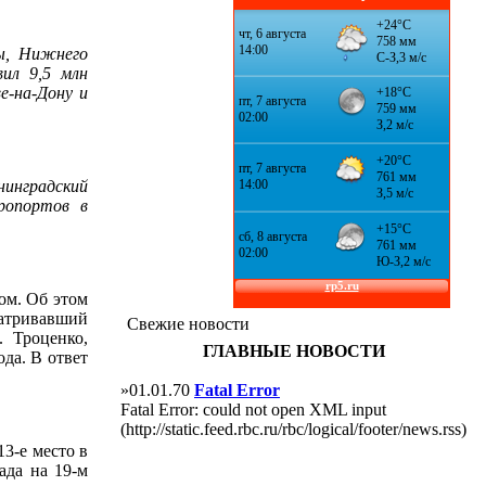
ы, Нижнего
вил 9,5 млн
е-на-Дону и
нинградский
ропортов в
ом. Об этом
матривавший
Свежие новости
. Троценко,
ГЛАВНЫЕ НОВОСТИ
да. В ответ
»01.01.70
Fatal Error
Fatal Error: could not open XML input
(http://static.feed.rbc.ru/rbc/logical/footer/news.rss)
3-е место в
ада на 19-м