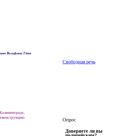
анн Вольфганг Гёте
Свободная речь
алининграде,
еконструкцию
Опрос
Доверяете ли вы
полицейским?