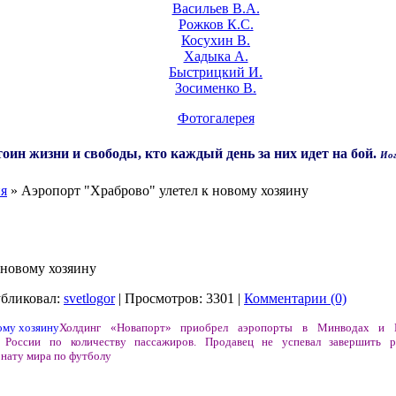
Васильев В.А.
Рожков К.С.
Косухин В.
Хадыка А.
Быстрицкий И.
Зосименко В.
Фотогалерея
оин жизни и свободы, кто каждый день за них идет на бой.
Иог
ия
» Аэропорт "Храброво" улетел к новому хозяину
 новому хозяину
убликовал:
svetlogor
| Просмотров: 3301 |
Комментарии (0)
Холдинг «Новапорт» приобрел аэропорты в Минводах и К
России по количеству пассажиров. Продавец не успевал завершить р
онату мира по футболу