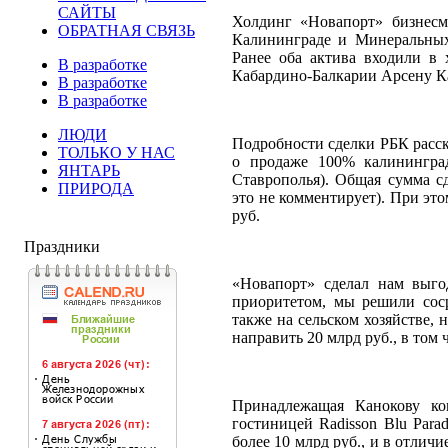
САЙТЫ
Холдинг «Новапорт» бизнесм
ОБРАТНАЯ СВЯЗЬ
Калининграде и Минеральных
Ранее оба актива входили в
В разработке
Кабардино-Балкарии Арсену К
В разработке
В разработке
ЛЮДИ
Подробности сделки РБК расск
ТОЛЬКО У НАС
о продаже 100% калинингра
ЯНТАРЬ
Ставрополья). Общая сумма сд
ПРИРОДА
это не комментирует). При эт
руб.
Праздники
«Новапорт» сделал нам выго
приоритетом, мы решили сос
также на сельском хозяйстве,
направить 20 млрд руб., в том
Принадлежащая Канокову ком
гостиницей Radisson Blu Para
более 10 млрд руб., и в отлич