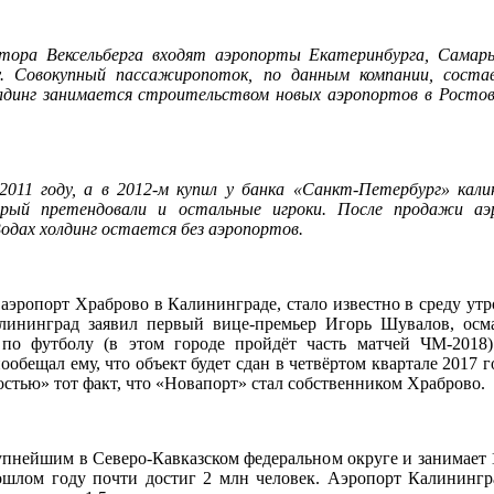
тора Вексельберга входят аэропорты Екатеринбурга, Самар
у. Совокупный пассажиропоток, по данным компании, соста
олдинг занимается строительством новых аэропортов в Ростов
2011 году, а в 2012-м купил у банка «Санкт-Петербург» кали
орый претендовали и остальные игроки. После продажи аэ
одах холдинг остается без аэропортов.
 аэропорт Храброво в Калининграде, стало известно в среду утр
алининград заявил первый вице-премьер Игорь Шувалов, ос
по футболу (в этом городе пройдёт часть матчей ЧМ-2018)
бещал ему, что объект будет сдан в четвёртом квартале 2017 го
стью» тот факт, что «Новапорт» стал собственником Храброво.
пнейшим в Северо-Кавказском федеральном округе и занимает 1
ошлом году почти достиг 2 млн человек. Аэропорт Калинингр