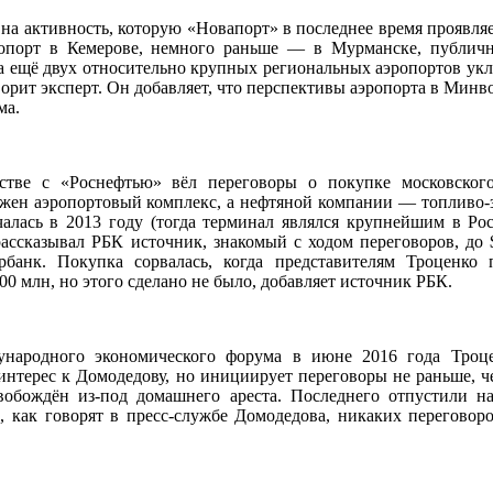
на активность, которую «Новапорт» в последнее время проявляе
опорт в Кемерове, немного раньше — в Мурманске, публичн
а ещё двух относительно крупных региональных аэропортов укл
орит эксперт. Он добавляет, что перспективы аэропорта в Минво
ма.
стве с «Роснефтью» вёл переговоры о покупке московского
жен аэропортовый комплекс, а нефтяной компании — топливо-
алась в 2013 году (тогда терминал являлся крупнейшим в Рос
рассказывал РБК источник, знакомый с ходом переговоров, до 
рбанк. Покупка сорвалась, когда представителям Троценко
100 млн, но этого сделано не было, добавляет источник РБК.
ународного экономического форума в июне 2016 года Троце
 интерес к Домодедову, но инициирует переговоры не раньше, ч
обождён из-под домашнего ареста. Последнего отпустили н
, как говорят в пресс-службе Домодедова, никаких переговор