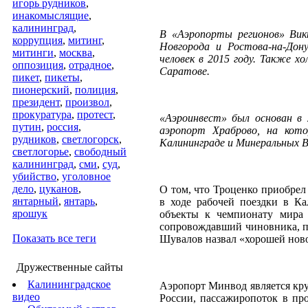
игорь рудников
,
инакомыслящие
,
калининград
,
В «Аэропорты регионов» Вик
коррупция
,
митинг
,
Новгорода и Ростова-на-Дон
митинги
,
москва
,
человек в 2015 году. Также х
оппозиция
,
отрадное
,
Саратове.
пикет
,
пикеты
,
пионерский
,
полиция
,
президент
,
произвол
,
прокуратура
,
протест
,
«Аэроинвест» был основан в 
путин
,
россия
,
аэропорт Храброво, на кот
рудников
,
светлогорск
,
Калининграде и Минеральных В
светлогорье
,
свободный
калининград
,
сми
,
суд
,
убийство
,
уголовное
дело
,
цуканов
,
О том, что Троценко приобрел
янтарный
,
янтарь
,
в ходе рабочей поездки в К
ярошук
объекты к чемпионату мира 
сопровождавший чиновника, поо
Показать все теги
Шувалов назвал «хорошей ново
Дружественные сайты
Калининградское
Аэропорт Минвод является кру
видео
России, пассажиропоток в пр