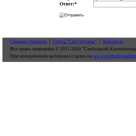
Ответ:
*
Главная страница
|
Газета "Светлогорье"
|
Контакты
Все права защищены © 2011-2026 "Свободный Калинингра
При копировании материала ссылка на
www.svobodnykalini