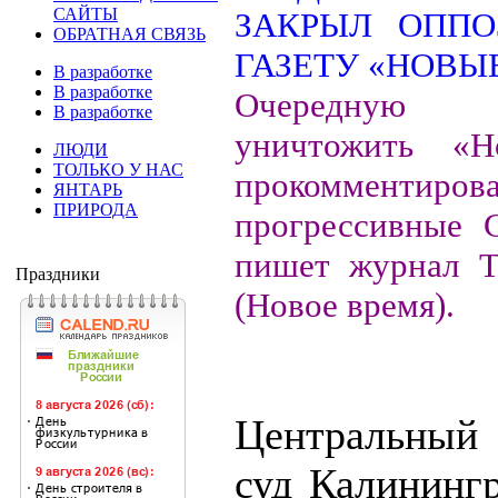
САЙТЫ
ОБРАТНАЯ СВЯЗЬ
В разработке
В разработке
Очередную
В разработке
уничтожить «Н
ЛЮДИ
ТОЛЬКО У НАС
прокомменти
ЯНТАРЬ
ПРИРОДА
прогрессивные 
пишет журнал T
Праздники
(Новое время).
Центральны
суд Калинингр