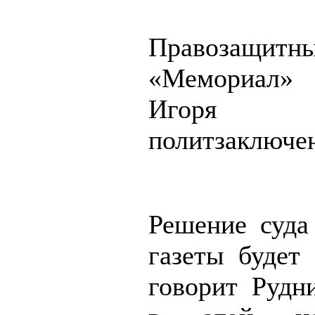
Правозащит
«Мемори
Игоря Ру
политзаключе
Решение суда
газеты будет 
говорит Рудни