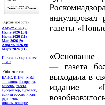
Роскомнадзор
аннулировал 
Архив новостей
газеты «Новые
Август 2026 (5)
Июль 2026 (14)
Июнь 2026 (11)
Май 2026 (9)
Апрель 2026 (9)
Март 2026 (11)
«Основание 
Показать / скрыть весь
архив
— газета бо
Облако тегов
выходила в све
БАЭС
,
КПРФ
,
МВД
,
алиханов
,
беспредел
,
издание 
выборы
,
газета
,
губернатор
,
гурьевск
,
единая россия
,
игорь
возобнови
рудников
,
инакомыслящие
,