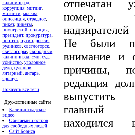
отпечатан 
калининград
,
коррупция
,
митинг
,
номер, чи
митинги
,
москва
,
оппозиция
,
отрадное
,
пикет
,
пикеты
,
надзирателей 
пионерский
,
полиция
,
президент
,
прокуратура
,
Не были п
протест
,
путин
,
россия
,
рудников
,
светлогорск
,
светлогорье
,
свободный
внимание и 
калининград
,
сми
,
суд
,
убийство
,
уголовное
причины, п
дело
,
цуканов
,
янтарный
,
янтарь
,
ярошук
редакция дол
Показать все теги
выпустить
Дружественные сайты
главный 
Калининградское
видео
находился 
Обитаемый остров
для свободных людей
Сайт Бориса