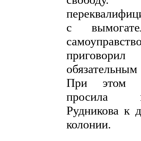
переквалифиц
с вымогате
самоупра
приговор
обязательны
При этом п
просила пр
Рудникова к д
колонии.