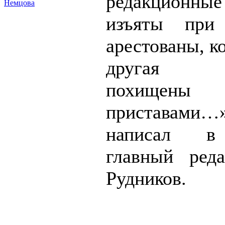
редакционн
Немцова
изъяты при
арестованы, к
другая ор
похищены 
пристава
написал в
главный ред
Рудников.