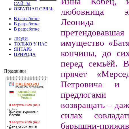
Инна Кобец, и
САЙТЫ
ОБРАТНАЯ СВЯЗЬ
любовница экс
В разработке
Леонида Г
В разработке
В разработке
претендовав
ЛЮДИ
имущество «Батя
ТОЛЬКО У НАС
ЯНТАРЬ
кончины, до си
ПРИРОДА
перед семьёй. В
Праздники
прячет «Мерсе
Петровича и
предлогами о
возвращать – даж
силах совлада
барышни-приж