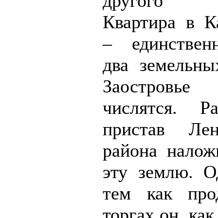
другого ч
Квартира в К
– единствен
два земельны
Заостровь
числятся. Р
пристав Лен
района налож
эту землю. О
тем как про
торгах он, ка