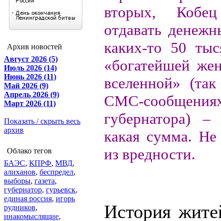
вторых, Кобе
отдавать денежн
каких-то 50 тыс
Архив новостей
Август 2026 (5)
«богатейшей же
Июль 2026 (14)
Июнь 2026 (11)
вселенной» (так
Май 2026 (9)
Апрель 2026 (9)
СМС-сообще
Март 2026 (11)
губернатора) –
Показать / скрыть весь
архив
какая сумма. Не
из вредности.
Облако тегов
БАЭС
,
КПРФ
,
МВД
,
алиханов
,
беспредел
,
выборы
,
газета
,
губернатор
,
гурьевск
,
единая россия
,
игорь
История житей
рудников
,
инакомыслящие
,