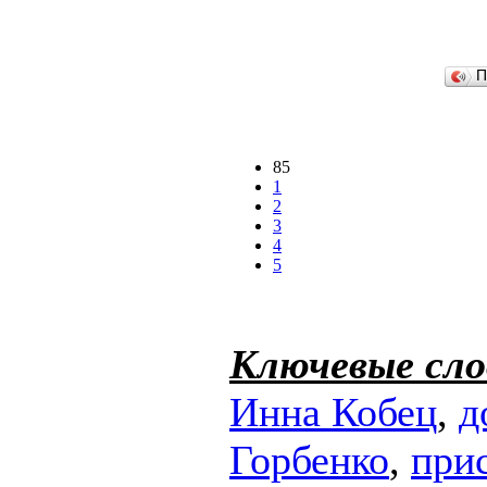
П
85
1
2
3
4
5
Ключевые сло
Инна Кобец
,
д
Горбенко
,
при