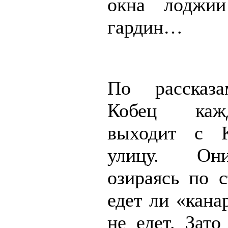
окна лоджии
гардин…
По рассказа
Кобец каж
выходит с 
улицу. Он
озираясь по с
едет ли «кана
не едет. Зато