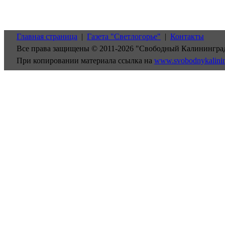
Главная страница
|
Газета "Светлогорье"
|
Контакты
Все права защищены © 2011-2026 "Свободный Калинингра
При копировании материала ссылка на
www.svobodnykalini