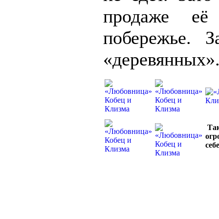
продаже её
побережье. 
«деревянных»
Та
огр
себ