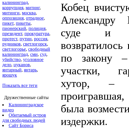
калининград
,
Кобец вчисту
коррупция
,
митинг
,
митинги
,
москва
,
Александру 
оппозиция
,
отрадное
,
пикет
,
пикеты
,
пионерский
,
полиция
,
суде и и
президент
,
прокуратура
,
протест
,
путин
,
россия
,
возвратилось 
рудников
,
светлогорск
,
светлогорье
,
свободный
калининград
,
сми
,
суд
,
по закону –
убийство
,
уголовное
дело
,
цуканов
,
участки, г
янтарный
,
янтарь
,
ярошук
хутор, – 
Показать все теги
проигравша
Дружественные сайты
Калининградское
была возмести
видео
Обитаемый остров
издержки.
для свободных людей
Сайт Бориса