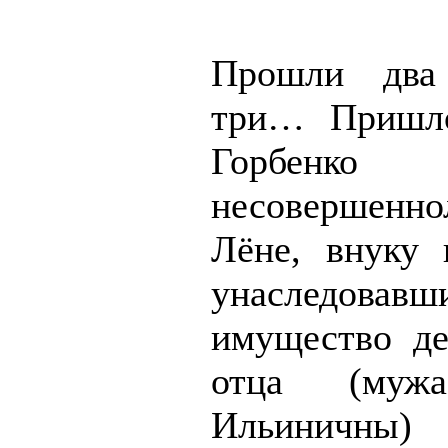
Прошли два
три… Пришло
Горбе
несовершенно
Лёне, внуку г
унаследовавш
имущество де
отца (муж
Ильиничны)