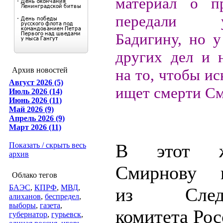
материал о пр
передали уч
Бадигину, но у
других дел и 
Архив новостей
на то, чтобы ис
Август 2026 (5)
ищет смерти См
Июль 2026 (14)
Июнь 2026 (11)
Май 2026 (9)
Апрель 2026 (9)
Март 2026 (11)
В этот 
Показать / скрыть весь
архив
Смирнову п
Облако тегов
БАЭС
,
КПРФ
,
МВД
,
из Следст
алиханов
,
беспредел
,
выборы
,
газета
,
комитета Рос
губернатор
,
гурьевск
,