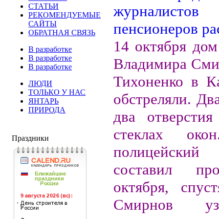
СТАТЬИ
РЕКОМЕНДУЕМЫЕ
САЙТЫ
ОБРАТНАЯ СВЯЗЬ
14 октября дом
В разработке
В разработке
Владимира Смир
В разработке
Тихоненко в К
ЛЮДИ
ТОЛЬКО У НАС
обстреляли. Дв
ЯНТАРЬ
ПРИРОДА
два отверстия
стеклах око
Праздники
полицейский
составил пр
октября, спус
Смирнов уз