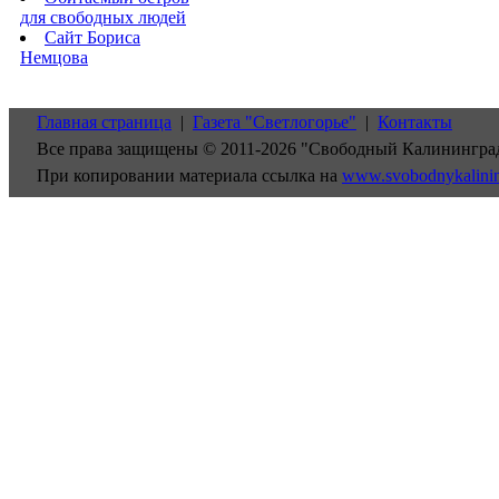
для свободных людей
Сайт Бориса
Немцова
Главная страница
|
Газета "Светлогорье"
|
Контакты
Все права защищены © 2011-2026 "Свободный Калинингра
При копировании материала ссылка на
www.svobodnykalini