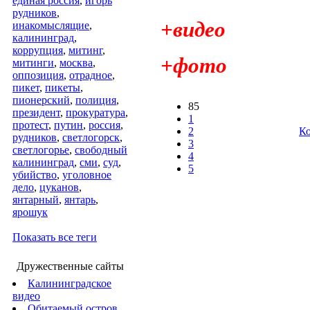
единая россия
,
игорь
рудников
,
+видео
инакомыслящие
,
калининград
,
коррупция
,
митинг
,
+фото
митинги
,
москва
,
оппозиция
,
отрадное
,
пикет
,
пикеты
,
пионерский
,
полиция
,
85
президент
,
прокуратура
,
1
протест
,
путин
,
россия
,
2
Ко
рудников
,
светлогорск
,
3
светлогорье
,
свободный
4
калининград
,
сми
,
суд
,
5
убийство
,
уголовное
дело
,
цуканов
,
янтарный
,
янтарь
,
ярошук
Показать все теги
Дружественные сайты
Калининградское
видео
Обитаемый остров