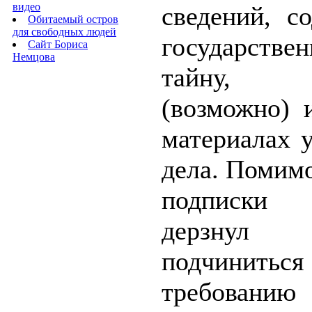
видео
сведений, с
Обитаемый остров
для свободных людей
государстве
Сайт Бориса
Немцова
тайну, 
(возможно) 
материалах 
дела. Помимо
подписки
дерзн
подчиниться
требованию