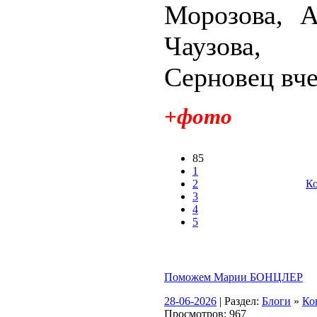
Морозова, А
Чаузова
Серновец вче
+фото
85
1
2
Ко
3
4
5
Поможем Марии БОНЦЛЕР
28-06-2026
| Раздел:
Блоги
»
Ко
Просмотров: 967