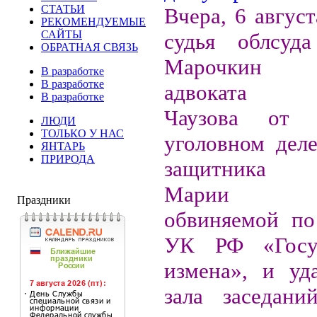
СТАТЬИ
Вчера, 6 август
РЕКОМЕНДУЕМЫЕ
САЙТЫ
судья облсуда
ОБРАТНАЯ СВЯЗЬ
Марочкин о
В разработке
В разработке
адвоката А
В разработке
Чаузова от 
ЛЮДИ
ТОЛЬКО У НАС
уголовном деле
ЯНТАРЬ
ПРИРОДА
защитника п
Марии Б
Праздники
обвиняемой по
УК РФ «Госуд
измена», и уд
зала заседани