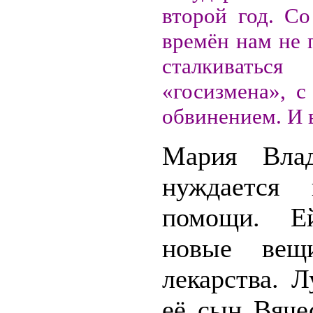
второй год. Со
времён нам не 
сталкиваться
«госизмена», с
обвинением. И 
Мария Влад
нуждается
помощи. Е
новые вещи
лекарства. 
её сын Вяче