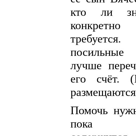
кто ли зн
конкре
требуется.
посильны
лучше переч
его счёт. (
размещаются
Помочь нужн
пока Б