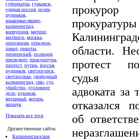
губернатор
,
гурьевск
,
прокурор
единая россия
,
игорь
рудников
,
прокуратуры
инакомыслящие
,
калининград
,
коррупция
,
митинг
,
Калининград
митинги
,
москва
,
оппозиция
,
отрадное
,
области. Не
пикет
,
пикеты
,
пионерский
,
полиция
,
президент
,
прокуратура
,
протест по
протест
,
путин
,
россия
,
рудников
,
светлогорск
,
судья от
светлогорье
,
свободный
калининград
,
сми
,
суд
,
убийство
,
уголовное
адвоката за т
дело
,
цуканов
,
янтарный
,
янтарь
,
отказался п
ярошук
об ответств
Показать все теги
Дружественные сайты
неразглашен
Калининградское