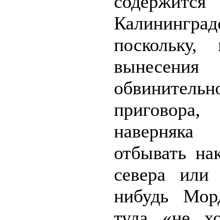
содерж
Калининград
поскольку,
вынесени
обвинительн
пригово
наверняка 
отбывать на
севера или
нибудь Мор
туда «не х