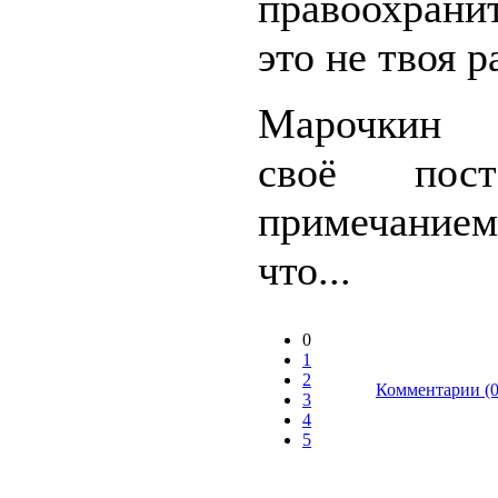
правоохрани
это не твоя 
Марочкин 
своё поста
примечание
что...
0
1
2
Комментарии (0
3
4
5