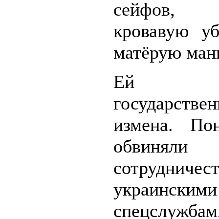
сейфов,
кровавую у
матёрую мань
Ей вме
государствен
измена. По
обвин
сотруднич
украинскими
спецслужба