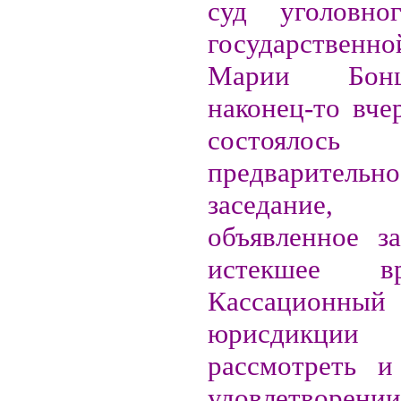
суд уголовн
государствен
Марии Бон
наконец-то вче
состоялось
предварительн
заседание, 
объявленное з
истекшее в
Кассационный
юрисдикци
рассмотреть и
удовлетворении