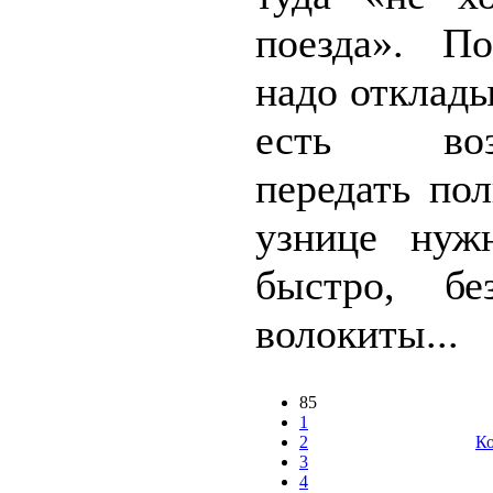
поезда». П
надо отклады
есть возм
передать по
узнице нуж
быстро, бе
волокиты...
85
1
2
Ко
3
4