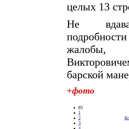
целых 13 стр
Не вдав
подробности
жалобы,
Викторо
барской манер
+фото
85
1
2
Ко
3
4