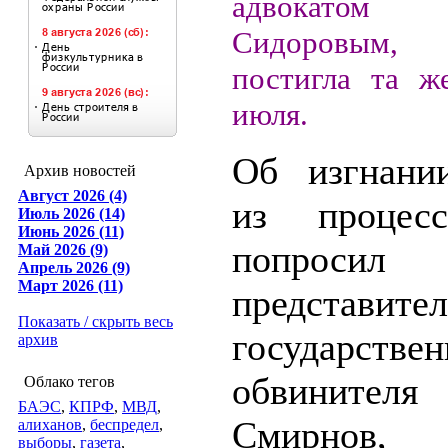
адвокато
Сидоровым,
постигла та ж
июля.
Об изгнани
Архив новостей
Август 2026 (4)
из процес
Июль 2026 (14)
Июнь 2026 (11)
попросил
Май 2026 (9)
Апрель 2026 (9)
Март 2026 (11)
представител
Показать / скрыть весь
государствен
архив
обвинит
Облако тегов
БАЭС
,
КПРФ
,
МВД
,
Смирнов, 
алиханов
,
беспредел
,
выборы
,
газета
,