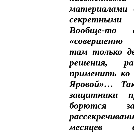
материалами д
секретными
Вообще-то 
«совершенно
там только дв
решения, ра
применить ко 
Яровой»… Та
защитники п
борются з
рассекречи
месяцев сл