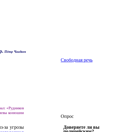
р.
Пётр Чаадаев
Свободная речь
вал: «Рудников
вгиевы конюшни
Опрос
з-за угрозы
Доверяете ли вы
полицейским?