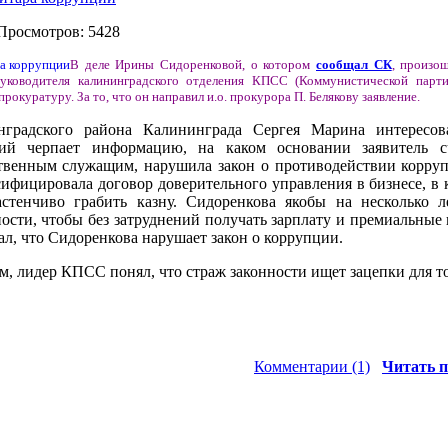
 Просмотров: 5428
В деле Ирины Сидоренковой, о котором
сообщал СК
, произо
руководителя калининградского отделения КПСС (Коммунистической парт
рокуратуру. За то, что он направил и.о. прокурора П. Белякову заявление.
градского района Калининграда Сергея Марина интересова
ий черпает информацию, на каком основании заявитель сч
ственным служащим, нарушила закон о противодействии корруп
ьсифицировала договор доверительного управления в бизнесе, в 
застенчиво грабить казну. Сидоренкова якобы на несколько 
ости, чтобы без затруднений получать зарплату и премиальные 
чал, что Сидоренкова нарушает закон о коррупции.
м, лидер КПСС понял, что страж законности ищет зацепки для тог
Комментарии (1)
Читать п