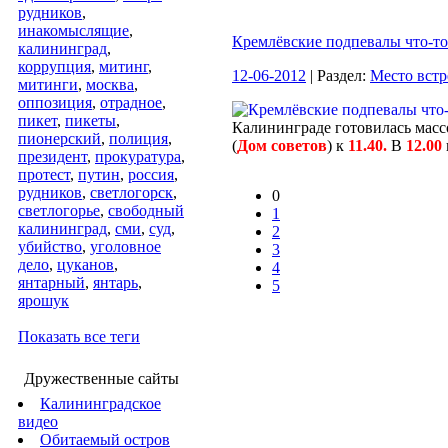
рудников
,
инакомыслящие
,
Кремлёвские подпевалы что-то
калининград
,
коррупция
,
митинг
,
12-06-2012
| Раздел:
Место встр
митинги
,
москва
,
оппозиция
,
отрадное
,
пикет
,
пикеты
,
Калининграде готовилась масс
пионерский
,
полиция
,
(
Дом советов
) к
11.40.
В
12.00
президент
,
прокуратура
,
протест
,
путин
,
россия
,
рудников
,
светлогорск
,
0
светлогорье
,
свободный
1
калининград
,
сми
,
суд
,
2
убийство
,
уголовное
3
дело
,
цуканов
,
4
янтарный
,
янтарь
,
5
ярошук
Показать все теги
Дружественные сайты
Калининградское
видео
Обитаемый остров