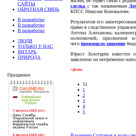
жизни, не теряет связи с род
САЙТЫ
сделка
с так называемым
До
ОБРАТНАЯ СВЯЗЬ
КПСС Николае Коновалове.
В разработке
Результатом его заинтересова
В разработке
прямо в следственное управлен
В разработке
Антона Алиханова, калининг
полномочий, присвоения и
ЛЮДИ
чего
произошло хищение
бюдж
ТОЛЬКО У НАС
ЯНТАРЬ
Юрист Золотарёв известен о
ПРИРОДА
заявлении он непременно напо
+фото
Праздники
51
1
2
3
4
5
Владимир Султанов в роли са