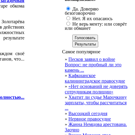
а
загадочная
таре обкома
Да. Доверяю
безоговорочно
Нет. Я их опасаюсь
 Золотарёва
Не верь менту: или соврёт
 в действиях
или обманет
должностных
результате
Самое популярное
аждом своё
нов, что...
»
Песков заявил о войне
Вопрос: не пробный ли это
камень ...
»
Кафкианское
калининградское правосудие
»
«Нет оснований не доверять
сотрудникам полиции»
олностью...
»
Хватит ли судье Марочкину
зарплаты, чтобы рассчитаться
...
»
Высоцкий сегодня
»
Нервное правосудие
»
Жанна Немцова арестована.
Заочно