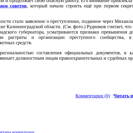
иной и продолжает свою опасную работу. Его внимание привлекл
мом советов
, который начали строить ещё при первом секре
нности стало заявление о преступлении, поданное через Михаила
ие Калининградской области. (См. фото.) Рудников считает, что
радского губернатора, усматриваются признаки превышения 
ли растраты и организации преступного сообщества, в 
етных средств.
ригинальностью составления официальных документов, в к
минает должностным лицам правоохранительных и судебных орга
Комментарии (0)
Читать п
нитара коррупции