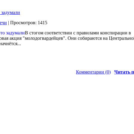
 задумали
ечи
| Просмотров: 1415
В стогом соответствии с правилами конспирации в
овая акция "молодогвардейцев". Они собираются на Центральн
начнётся...
Комментарии (0)
Читать п