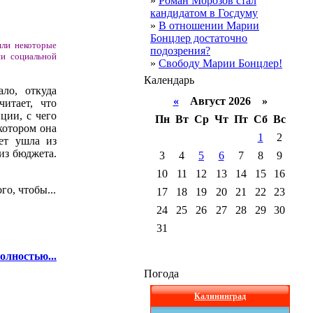
»
Роман Морозов стал
кандидатом в Госдуму
»
В отношении Марии
Бонцлер достаточно
шли некоторые
подозрения?
ии социальной
»
Свободу Марии Бонцлер!
Календарь
ло, откуда
«
Август 2026 »
итает, что
ции, с чего
Пн
Вт
Ср
Чт
Пт
Сб
Вс
котором она
1
2
лет ушла из
из бюджета.
3
4
5
6
7
8
9
10
11
12
13
14
15
16
о, чтобы...
17
18
19
20
21
22
23
24
25
26
27
28
29
30
31
олностью...
Погода
Калининград