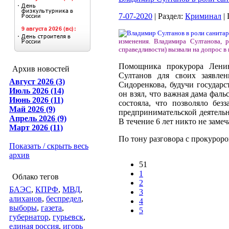
7-07-2020
| Раздел:
Криминал
|
изменения. Владимира Султанова, 
справедливости) вызвали на допрос в п
Помощника прокурора Ленин
Архив новостей
Султанов для своих заявлен
Август 2026 (3)
Сидоренкова, будучи государ
Июль 2026 (14)
он взял, что важная дама фал
Июнь 2026 (11)
состояла, что позволяло без
Май 2026 (9)
предпринимательской деятельн
Апрель 2026 (9)
В течение 6 лет никто не заме
Март 2026 (11)
По тону разговора с прокуроро
Показать / скрыть весь
архив
51
1
Облако тегов
2
БАЭС
,
КПРФ
,
МВД
,
3
алиханов
,
беспредел
,
4
выборы
,
газета
,
5
губернатор
,
гурьевск
,
единая россия
,
игорь