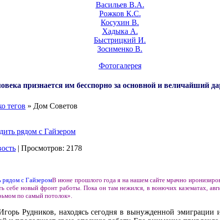
Васильев В.А.
Рожков К.С.
Косухин В.
Хадыка А.
Быстрицкий И.
Зосименко В.
Фотогалерея
овека признается им бесспорно за основной и величайший да
о тегов
» Дом Советов
дить рядом с Гайзером
вость
| Просмотров: 2178
В июне прошлого года я на нашем сайте мрачно иронизиро
ать себе новый фронт работы. Пока он там нежился, в вонючих казематах, а
ьмом по самый потолок».
Игорь Рудников, находясь сегодня в вынужденной эмиграции и