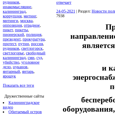
рудников
,
отвечает
инакомыслящие
,
24-05-2021
| Раздел:
Новости пол
калининград
,
7938
коррупция
,
митинг
,
митинги
,
москва
,
Пр
оппозиция
,
отрадное
,
пикет
,
пикеты
,
направлени
пионерский
,
полиция
,
президент
,
прокуратура
,
является
протест
,
путин
,
россия
,
рудников
,
светлогорск
,
светлогорье
,
свободный
калининград
,
сми
,
суд
,
убийство
,
уголовное
и к
дело
,
цуканов
,
янтарный
,
янтарь
,
энергоснаб
ярошук
п
Показать все теги
Дружественные сайты
беспереб
Калининградское
оборудования,
видео
Обитаемый остров