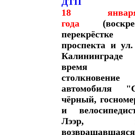
18 янва
года
(воскре
перекрёстке 
проспекта и ул.
Калининграде
время пр
столкновение
автомобиля "
чёрный, госноме
и велосипедис
Лээр, поте
возвращав