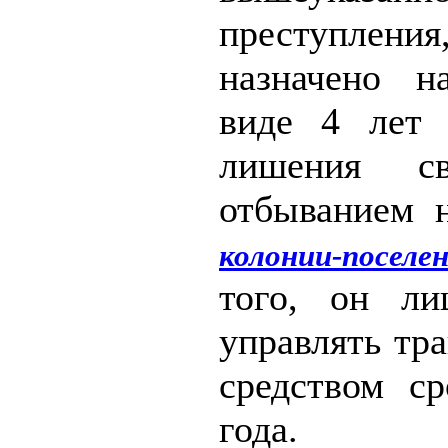
преступле
назначено н
виде 4 лет 
лишения с
отбыванием н
колонии-поселе
того, он ли
управлять тр
средством с
года.