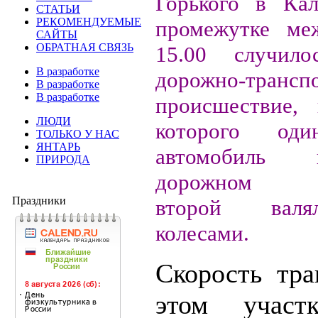
Горького в Ка
СТАТЬИ
РЕКОМЕНДУЕМЫЕ
промежутке ме
САЙТЫ
ОБРАТНАЯ СВЯЗЬ
15.00 случило
В разработке
дорожно-трансп
В разработке
В разработке
происшествие, 
ЛЮДИ
которого оди
ТОЛЬКО У НАС
ЯНТАРЬ
автомобиль
ПРИРОДА
дорожном ог
Праздники
второй валя
колесами.
Скорость тра
этом участ