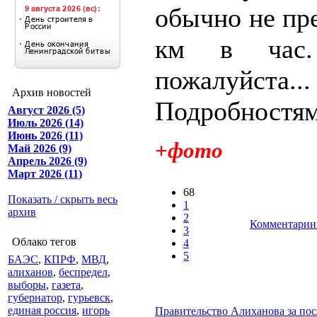
обычно не пр
км в час
пожалуйста...
Архив новостей
Подробностям
Август 2026 (5)
Июль 2026 (14)
Июнь 2026 (11)
+фото
Май 2026 (9)
Апрель 2026 (9)
Март 2026 (11)
68
Показать / скрыть весь
1
архив
2
Комментарии 
3
Облако тегов
4
5
БАЭС
,
КПРФ
,
МВД
,
алиханов
,
беспредел
,
выборы
,
газета
,
губернатор
,
гурьевск
,
единая россия
,
игорь
Правительство Алиханова за пос