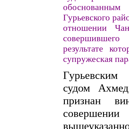
обоснованны
Гурьевского райо
отношении Чан
совершивше
результате кото
супружеская пар
Гурьевским
судом Ахмед
признан ви
совершении
вышеуказанно