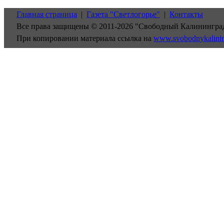
Главная страница
|
Газета "Светлогорье"
|
Контакты
Все права защищены © 2011-2026 "Свободный Калинингра
При копировании материала ссылка на
www.svobodnykalini