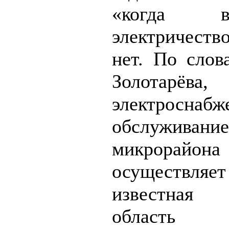
«когда вос
электричеств
нет. По слов
Золотарёва,
электросна
обслуживание
микрорайона
осуществ
известна
область 