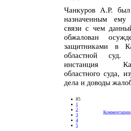
Чанкуров А.Р. был
назначенным ему 
связи с чем данны
обжалован осуж
защитниками в Ка
областной суд. 
инстанция Кали
областного суда, и
дела и доводы жалоб
85
1
2
Комментарии 
3
4
5