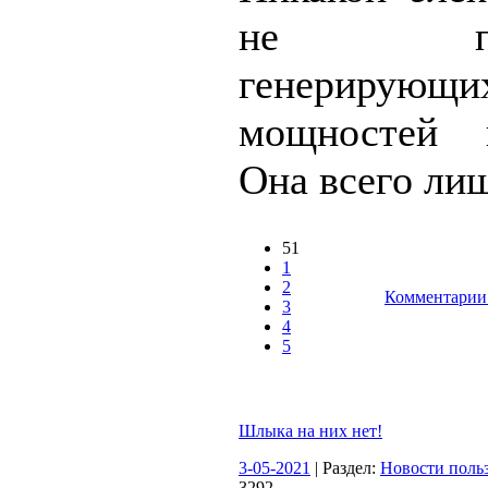
не прои
генерирующи
мощностей 
Она всего лиш
51
1
2
Комментарии 
3
4
5
Шлыка на них нет!
3-05-2021
| Раздел:
Новости поль
3292