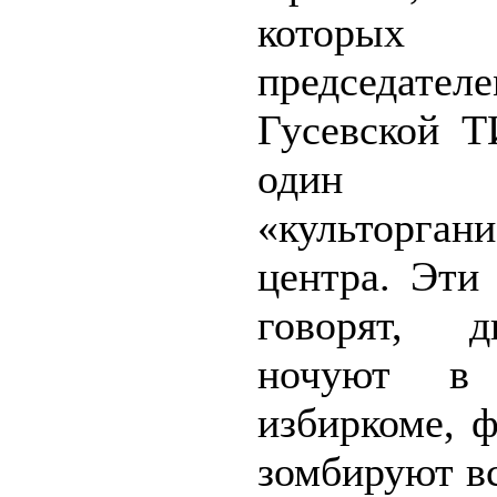
которых я
председател
Гусевской 
один
«культорган
центра. Эти
говорят, 
ночуют в 
избиркоме, 
зомбируют в