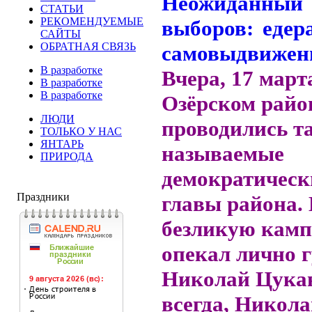
СТАТЬИ
РЕКОМЕНДУЕМЫЕ
САЙТЫ
ОБРАТНАЯ СВЯЗЬ
В разработке
Вчера, 17 марта
В разработке
В разработке
Озёрском райо
ЛЮДИ
проводились т
ТОЛЬКО У НАС
ЯНТАРЬ
называемые
ПРИРОДА
демократичес
Праздники
главы района.
безликую кам
опекал лично 
Николай Цукан
всегда, Никол