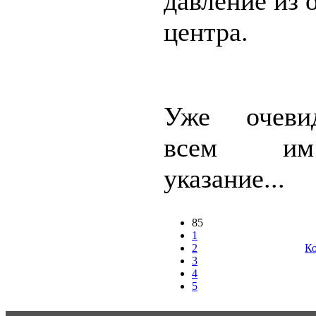
давление из 
центра.
Уже очеви
всем и
указание...
85
1
2
Ко
3
4
5