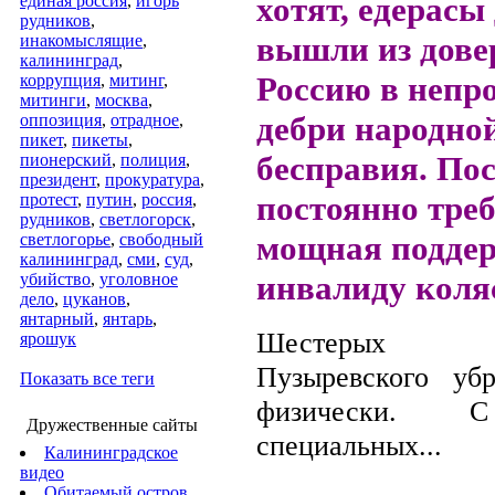
хотят, едерасы
единая россия
,
игорь
рудников
,
вышли из дове
инакомыслящие
,
калининград
,
Россию в непр
коррупция
,
митинг
,
митинги
,
москва
,
дебри народно
оппозиция
,
отрадное
,
пикет
,
пикеты
,
бесправия. По
пионерский
,
полиция
,
президент
,
прокуратура
,
постоянно треб
протест
,
путин
,
россия
,
рудников
,
светлогорск
,
мощная поддер
светлогорье
,
свободный
калининград
,
сми
,
суд
,
инвалиду коля
убийство
,
уголовное
дело
,
цуканов
,
янтарный
,
янтарь
,
Шестерых с
ярошук
Пузыревского уб
Показать все теги
физически. 
Дружественные сайты
специальных...
Калининградское
видео
Обитаемый остров