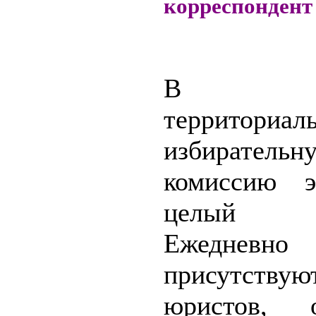
корреспондент 
В Озе
территориал
избирательн
комиссию э
целый д
Ежедневн
присутств
юристов, 