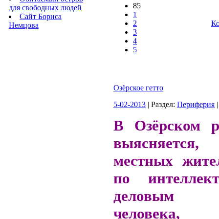
85
для свободных людей
1
Сайт Бориса
2
Ко
Немцова
3
4
5
Озёрское гетто
5-02-2013
| Раздел:
Периферия
|
В Озёрском р
выясняетс
местных жите
по интеллек
деловым к
человека, с