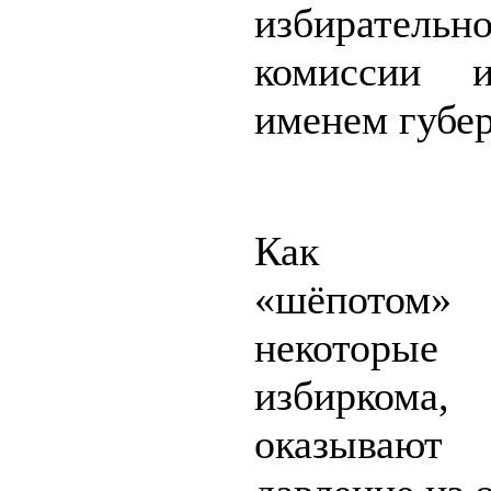
избирательн
комиссии 
именем губер
Как го
«шёпото
некоторы
избиркома
оказывают