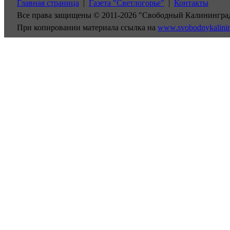
Главная страница
|
Газета "Светлогорье"
|
Контакты
Все права защищены © 2011-2026 "Свободный Калинингра
При копировании материала ссылка на
www.svobodnykalini