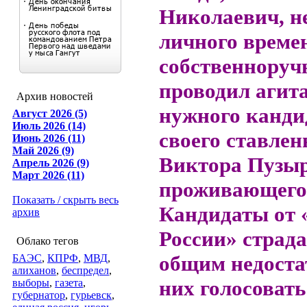
Николаевич, н
личного време
собственноруч
проводил агит
Архив новостей
нужного кандид
Август 2026 (5)
Июль 2026 (14)
своего ставле
Июнь 2026 (11)
Май 2026 (9)
Виктора Пузыр
Апрель 2026 (9)
Март 2026 (11)
проживающего 
Показать / скрыть весь
Кандидаты от 
архив
России» страд
Облако тегов
общим недоста
БАЭС
,
КПРФ
,
МВД
,
алиханов
,
беспредел
,
них голосовать
выборы
,
газета
,
губернатор
,
гурьевск
,