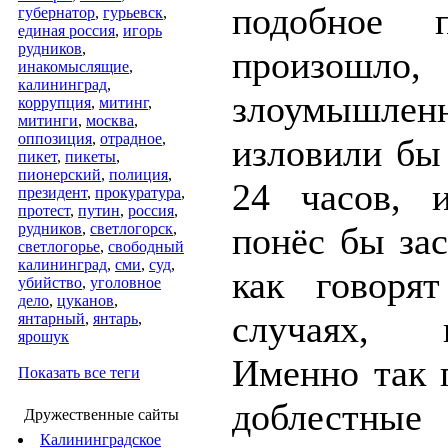
подобное п
губернатор
,
гурьевск
,
единая россия
,
игорь
рудников
,
произошло,
инакомыслящие
,
калининград
,
злоумышлен
коррупция
,
митинг
,
митинги
,
москва
,
оппозиция
,
отрадное
,
изловили бы
пикет
,
пикеты
,
пионерский
,
полиция
,
24 часов, 
президент
,
прокуратура
,
протест
,
путин
,
россия
,
рудников
,
светлогорск
,
понёс бы за
светлогорье
,
свободный
калининград
,
сми
,
суд
,
как говоря
убийство
,
уголовное
дело
,
цуканов
,
случаях, н
янтарный
,
янтарь
,
ярошук
Именно так 
Показать все теги
доблес
Дружественные сайты
Калининградское