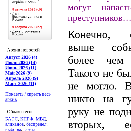
могут напас
преступников
Конечно, о
выше соб
Архив новостей
более чем 
Август 2026 (4)
Июль 2026 (14)
Июнь 2026 (11)
Такого не бы
Май 2026 (9)
Апрель 2026 (9)
не могло. В
Март 2026 (11)
Показать / скрыть весь
никто на гу
архив
руку не под
Облако тегов
БАЭС
,
КПРФ
,
МВД
,
вторых, 
алиханов
,
беспредел
,
выборы
,
газета
,