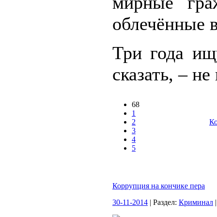
мирные гра
облечённые 
Три года ищ
сказать, – не
68
1
2
Ко
3
4
5
Коррупция на кончике пера
30-11-2014
| Раздел:
Криминал
|