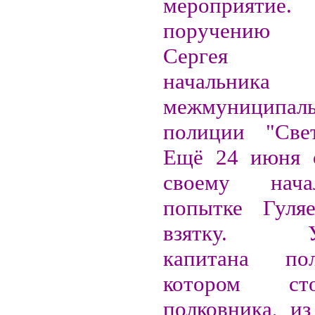
мероприя
поручению п
Сергея Ма
начальника
межмуниципаль
полиции "Свет
Ещё 24 июня 
своему нач
попытке Гуляе
взятку. Ув
капитана по
котором ст
полковника, из