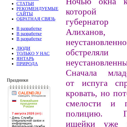
Ночью окна к
СТАТЬИ
РЕКОМЕНДУЕМЫЕ
которой п
САЙТЫ
ОБРАТНАЯ СВЯЗЬ
губернато
В разработке
Алихан
В разработке
В разработке
неустановленн
ЛЮДИ
обстреляли
ТОЛЬКО У НАС
ЯНТАРЬ
неустановле
ПРИРОДА
Сначала младо
Праздники
от испуга спр
кровать, но по
смелости и 
полицию. По
ищейки уже 