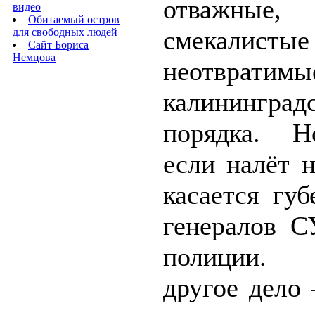
отважные,
видео
Обитаемый остров
смекали
для свободных людей
Сайт Бориса
Немцова
неотвратим
калининград
порядка. Н
если налёт 
касается губ
генералов 
полиции.
другое дело