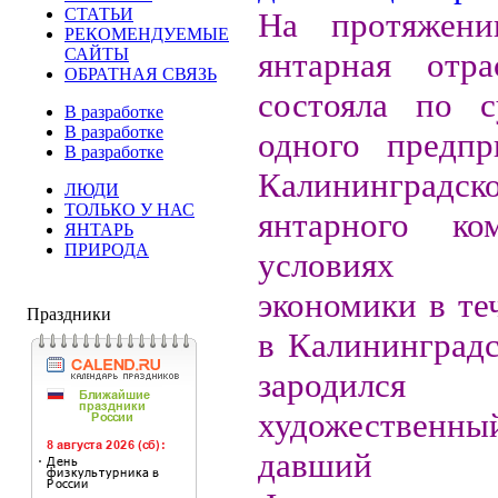
СТАТЬИ
На протяжени
РЕКОМЕНДУЕМЫЕ
САЙТЫ
янтарная отра
ОБРАТНАЯ СВЯЗЬ
состояла по с
В разработке
В разработке
одного предпр
В разработке
Калининградск
ЛЮДИ
ТОЛЬКО У НАС
янтарного ко
ЯНТАРЬ
ПРИРОДА
условиях 
экономики в те
Праздники
в Калининградс
зародился 
художественны
давший Ро