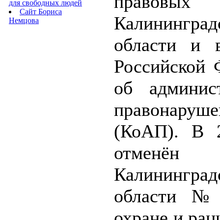
правовы
для свободных людей
Сайт Бориса
Калининград
Немцова
области и 
Российской 
об админис
правонаруше
(КоАП). В 
отменён
Калининград
области №
охране и ра