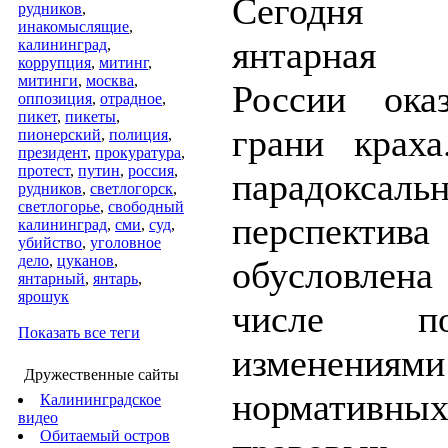
Сегодня 
рудников
,
инакомыслящие
,
янтарная 
калининград
,
коррупция
,
митинг
,
митинги
,
москва
,
России ока
оппозиция
,
отрадное
,
пикет
,
пикеты
,
грани крах
пионерский
,
полиция
,
президент
,
прокуратура
,
протест
,
путин
,
россия
,
парадоксальн
рудников
,
светлогорск
,
светлогорье
,
свободный
перспектив
калининград
,
сми
,
суд
,
убийство
,
уголовное
дело
,
цуканов
,
обусловле
янтарный
,
янтарь
,
ярошук
числе пос
Показать все теги
изменен
Дружественные сайты
нормативны
Калининградское
видео
Обитаемый остров