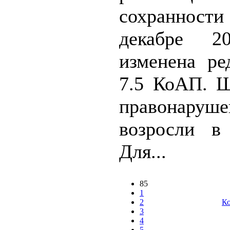
сохранности
декабре 2
изменена ре
7.5 КоАП. 
правонаруше
возросли в
Для...
85
1
2
Ко
3
4
5