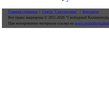
Главная страница
|
Газета "Светлогорье"
|
Контакты
Все права защищены © 2011-2026 "Свободный Калинингра
При копировании материала ссылка на
www.svobodnykalini