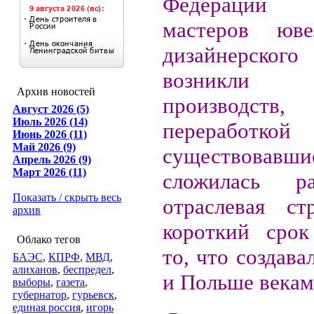
Федерации у
мастеров юв
дизайнерского
возникли 
Архив новостей
производств
Август 2026 (5)
Июль 2026 (14)
переработкой 
Июнь 2026 (11)
Май 2026 (9)
существовав
Апрель 2026 (9)
Март 2026 (11)
сложилась раз
Показать / скрыть весь
отраслевая ст
архив
короткий срок
Облако тегов
то, что создава
БАЭС
,
КПРФ
,
МВД
,
алиханов
,
беспредел
,
и Польше векам
выборы
,
газета
,
губернатор
,
гурьевск
,
единая россия
,
игорь