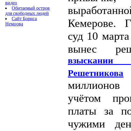
видео
выработанн
Обитаемый остров
для свободных людей
Сайт Бориса
Кемерове. Г
Немцова
суд 10 марта
вынес р
взыска
Решетникова
миллионов 
учётом про
платы за по
чужими ден