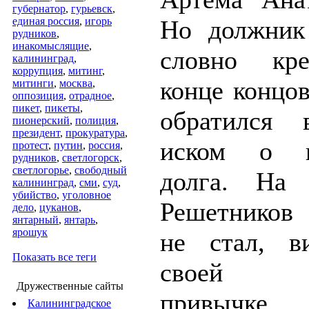
губернатор
,
гурьевск
,
единая россия
,
игорь
Но должник
рудников
,
инакомыслящие
,
словно кр
калининград
,
коррупция
,
митинг
,
конце концо
митинги
,
москва
,
оппозиция
,
отрадное
,
пикет
,
пикеты
,
обратился
пионерский
,
полиция
,
президент
,
прокуратура
,
иском о в
протест
,
путин
,
россия
,
рудников
,
светлогорск
,
светлогорье
,
свободный
долга. На 
калининград
,
сми
,
суд
,
убийство
,
уголовное
Решетников
дело
,
цуканов
,
янтарный
,
янтарь
,
ярошук
не стал, в
Показать все теги
своей 
Дружественные сайты
привычке,
Калининградское