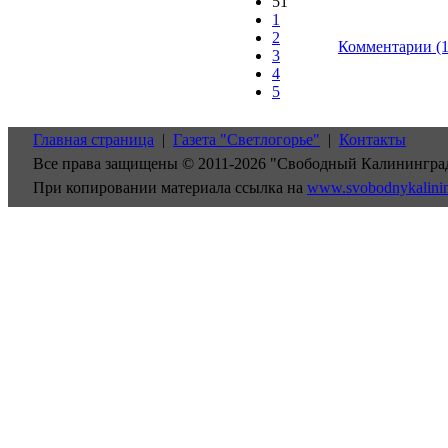
51
1
2
Комментарии (1
3
4
5
Главная страница
|
Газета "Светлогорье"
|
Контакты
Все права защищены © 2011-2026 "Свободный Калинингра
При копировании материала ссылка на
www.svobodnykalini