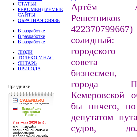
СТАТЬИ
Артём Ана
РЕКОМЕНДУЕМЫЕ
САЙТЫ
Решетник
ОБРАТНАЯ СВЯЗЬ
42237079966
В разработке
В разработке
солидный:
В разработке
городского 
ЛЮДИ
ТОЛЬКО У НАС
совета Ла
ЯНТАРЬ
ПРИРОДА
бизнесмен,
города Про
Праздники
Кемеровской о
бы ничего, но
депутатом пут
судов, д