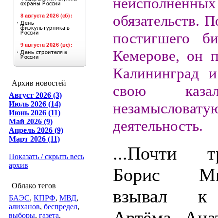
неисполненных
обязательств. П
постигшего би
Кемерове, он п
Калининград и
Архив новостей
свою каза
Август 2026 (3)
Июль 2026 (14)
незамысловату
Июнь 2026 (11)
Май 2026 (9)
деятельность.
Апрель 2026 (9)
Март 2026 (11)
...Почти 
Показать / скрыть весь
архив
Борис Мих
Облако тегов
взывал к 
БАЭС
,
КПРФ
,
МВД
,
алиханов
,
беспредел
,
Артёма Анат
выборы
,
газета
,