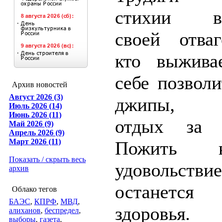
стихии во
своей отваг
кто выжива
себе позвол
Архив новостей
Август 2026 (3)
джипы, ос
Июль 2026 (14)
Июнь 2026 (11)
отдых за г
Май 2026 (9)
Апрель 2026 (9)
Март 2026 (11)
Пожить 
Показать / скрыть весь
удовольств
архив
останется
Облако тегов
БАЭС
,
КПРФ
,
МВД
,
здоровья.
алиханов
,
беспредел
,
выборы
,
газета
,