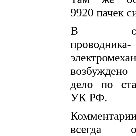
9920 пачек си
В отно
проводника-
электромеха
возбуждено 
дело по ста
УК РФ.
Комментар
всегда от