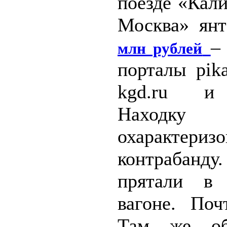
поезде «Кал
Москва» ян
–
млн рублей
порталы pika
kgd.ru и 
Находку
охарактериз
контрабанд
прятали в 
вагоне. Поч
Там же об