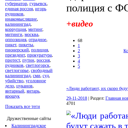
губернатор
,
гурьевск
,
полиция с ФС
единая россия
,
игорь
рудников
,
инакомыслящие
,
+видео
калининград
,
коррупция
,
митинг
,
митинги
,
москва
,
оппозиция
,
отрадное
,
68
пикет
,
пикеты
,
1
пионерский
,
полиция
,
2
Ко
президент
,
прокуратура
,
3
протест
,
путин
,
россия
,
4
рудников
,
светлогорск
,
5
светлогорье
,
свободный
калининград
,
сми
,
суд
,
убийство
,
уголовное
дело
,
цуканов
,
«Люди работают, их скоро буду
янтарный
,
янтарь
,
ярошук
29-11-2018
| Раздел:
Главная но
4701
Показать все теги
Дружественные сайты
Калининградское