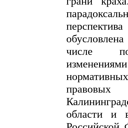
грани крах
парадоксальн
перспектив
обусловле
числе пос
изменен
нормативны
правовы
Калининград
области и 
Российской 