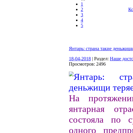
1
2
Ко
3
4
5
Янтарь: страна такие деньжищи
18-04-2018
| Раздел:
Наше дост
Просмотров: 2496
На протяжени
янтарная отра
состояла по с
одного предпр