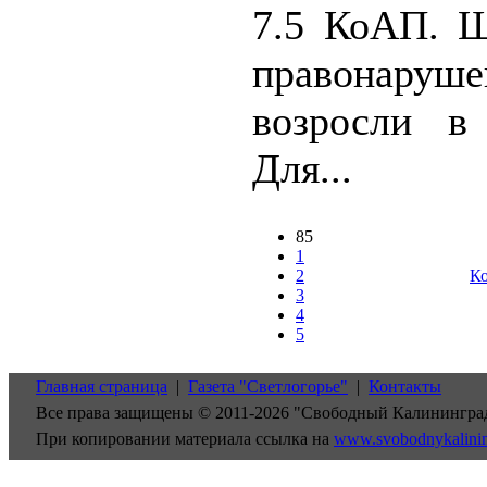
7.5 КоАП. 
правонаруше
возросли в
Для...
85
1
2
Ко
3
4
5
Главная страница
|
Газета "Светлогорье"
|
Контакты
Все права защищены © 2011-2026 "Свободный Калинингра
При копировании материала ссылка на
www.svobodnykalini