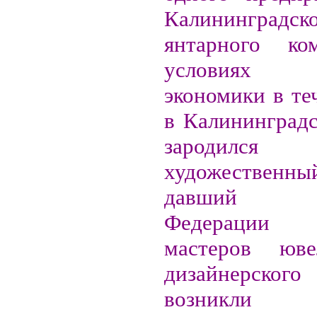
Калининградск
янтарного ко
условиях 
экономики в те
в Калининградс
зародился 
художественны
давший Ро
Федерации у
мастеров юв
дизайнерского
возникли 