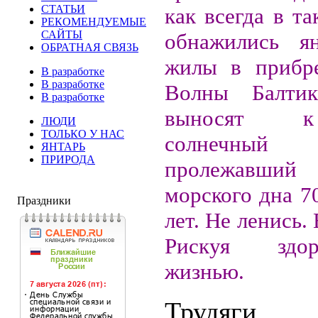
СТАТЬИ
как всегда в та
РЕКОМЕНДУЕМЫЕ
САЙТЫ
обнажились ян
ОБРАТНАЯ СВЯЗЬ
жилы в прибре
В разработке
В разработке
Волны Балти
В разработке
выносят к
ЛЮДИ
ТОЛЬКО У НАС
солнечный
ЯНТАРЬ
ПРИРОДА
пролежавший
морского дна 7
Праздники
лет. Не ленись.
Рискуя здо
жизнью.
Трудяги 