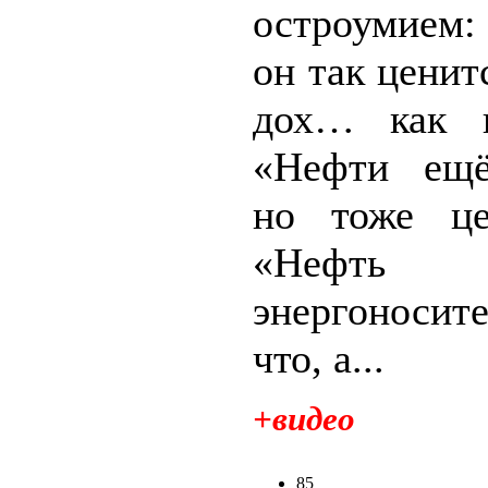
остроумием
он так ценит
дох… как г
«Нефти ещё
но тоже це
«Нефт
энергоносит
что, а...
+видео
85