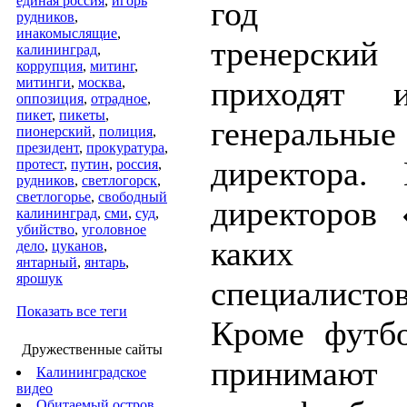
единая россия
,
игорь
год ме
рудников
,
инакомыслящие
,
тренерский
калининград
,
коррупция
,
митинг
,
митинги
,
москва
,
приходят 
оппозиция
,
отрадное
,
пикет
,
пикеты
,
генеральные
пионерский
,
полиция
,
президент
,
прокуратура
,
директора.
протест
,
путин
,
россия
,
рудников
,
светлогорск
,
светлогорье
,
свободный
директоров 
калининград
,
сми
,
суд
,
убийство
,
уголовное
каких 
дело
,
цуканов
,
янтарный
,
янтарь
,
ярошук
специалис
Показать все теги
Кроме футб
Дружественные сайты
принимают
Калининградское
видео
Обитаемый остров