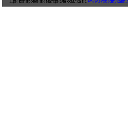
При копировании материала ссылка на
www.svobodnykalini