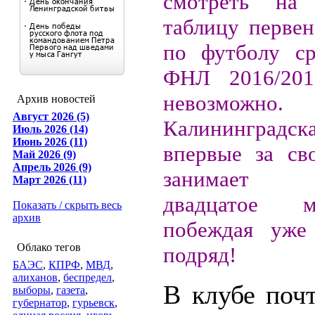
смотреть на
таблицу первен
по футболу ср
ФНЛ 2016/201
невозможно.
Архив новостей
Август 2026 (5)
Калининградска
Июль 2026 (14)
Июнь 2026 (11)
впервые за св
Май 2026 (9)
Апрель 2026 (9)
занимает п
Март 2026 (11)
двадцатое 
Показать / скрыть весь
архив
побеждая уже
Облако тегов
подряд!
БАЭС
,
КПРФ
,
МВД
,
алиханов
,
беспредел
,
В клубе поч
выборы
,
газета
,
губернатор
,
гурьевск
,