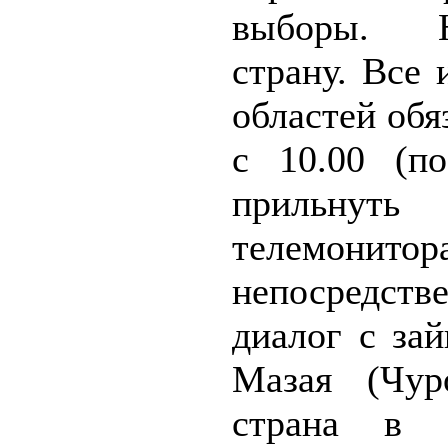
выборы.
страну. Все
областей об
с 10.00 (п
прильн
телемонитор
непосредств
диалог с за
Мазая (Чур
страна в 