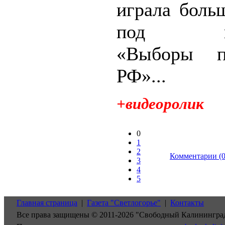
играла боль
под наз
«Выборы пр
РФ»...
+видеоролик
0
1
2
Комментарии (0
3
4
5
Главная страница
|
Газета "Светлогорье"
|
Контакты
Все права защищены © 2011-2026 "Свободный Калинингра