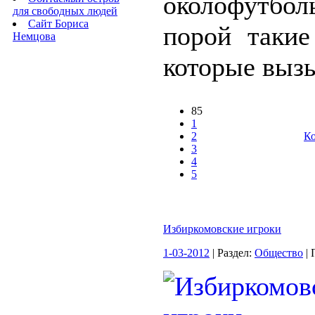
околофутбол
для свободных людей
Сайт Бориса
порой такие
Немцова
которые вызы
85
1
2
Ко
3
4
5
Избиркомовские игроки
1-03-2012
| Раздел:
Общество
| 