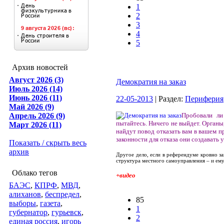
1
2
3
4
5
Архив новостей
Август 2026 (3)
Демократия на заказ
Июль 2026 (14)
Июнь 2026 (11)
22-05-2013
| Раздел:
Периферия
Май 2026 (9)
Апрель 2026 (9)
Пробовали ли
пытайтесь. Ничего не выйдет. Органы
Март 2026 (11)
найдут повод отказать вам в вашем п
законности для отказа они создавать 
Показать / скрыть весь
архив
Другое дело, если в референдуме кровно з
структура местного самоуправления – и ему
Облако тегов
+видео
БАЭС
,
КПРФ
,
МВД
,
алиханов
,
беспредел
,
85
выборы
,
газета
,
1
губернатор
,
гурьевск
,
2
единая россия
,
игорь