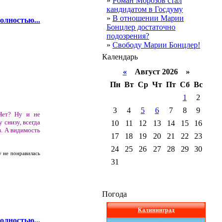
»
Роман Морозов стал
кандидатом в Госдуму
»
В отношении Марии
олностью...
Бонцлер достаточно
подозрения?
»
Свободу Марии Бонцлер!
Календарь
«
Август 2026 »
Пн
Вт
Ср
Чт
Пт
Сб
Вс
1
2
3
4
5
6
7
8
9
 Нет? Ну и не
 снизу, всегда
10
11
12
13
14
15
16
в. А видимость
17
18
19
20
21
22
23
24
25
26
27
28
29
30
у не понравилась
31
Погода
Калининград
олностью...