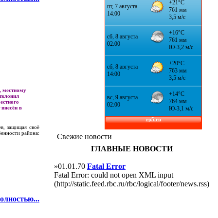
, местному
тклонил
местного
 внесён в
ев, защищая своё
бенности района:
Свежие новости
ГЛАВНЫЕ НОВОСТИ
»01.01.70
Fatal Error
Fatal Error: could not open XML input
(http://static.feed.rbc.ru/rbc/logical/footer/news.rss)
олностью...