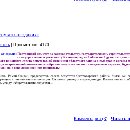
епутаты от «диких»
вость
| Просмотров: 4170
Постоянный комитет по законодательству, государственному строительству
самоуправлению и регламенту Калининградской областной думы сегодня о
го районного совета депутатов об изменении областного закона о выборах в органы 
редусматривающий возможность избрания депутатов по многомандатным округам, будет
умы, но с рекомендацией «не принимать».
вы» Роман Скидан, председатель совета депутатов Светлогорского района, бился, как л
формацию и логические манипуляции. Он снова приводил старые доводы. Взывал учесть осо
ить между избирательными округами…
Комментарии (3)
Читать п