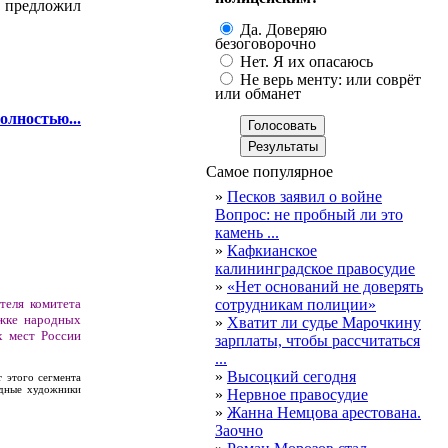
 предложил
Да. Доверяю
безоговорочно
Нет. Я их опасаюсь
Не верь менту: или соврёт
или обманет
олностью...
Самое популярное
»
Песков заявил о войне
Вопрос: не пробный ли это
камень ...
»
Кафкианское
калининградское правосудие
»
«Нет оснований не доверять
сотрудникам полиции»
теля комитета
ржке народных
»
Хватит ли судье Марочкину
х мест России
зарплаты, чтобы рассчитаться
...
»
Высоцкий сегодня
 этого сегмента
одные художники
»
Нервное правосудие
»
Жанна Немцова арестована.
Заочно