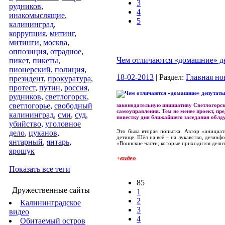
3
рудников
,
4
инакомыслящие
,
5
калининград
,
коррупция
,
митинг
,
митинги
,
москва
,
оппозиция
,
отрадное
,
Чем отличаются «домашние» д
пикет
,
пикеты
,
пионерский
,
полиция
,
18-02-2013
| Раздел:
Главная но
президент
,
прокуратура
,
протест
,
путин
,
россия
,
рудников
,
светлогорск
,
светлогорье
,
свободный
законодательную инициативу Светлогорско
самоуправления. Тем не менее проект, п
калининград
,
сми
,
суд
,
повестку дня ближайшего заседания облд
убийство
,
уголовное
Это была вторая попытка. Автор «инициати
дело
,
цуканов
,
детище. Шёл на всё – на лукавство, дезин
янтарный
,
янтарь
,
«Воинские части, которые приходится дел
ярошук
+видео
Показать все теги
85
Дружественные сайты
1
2
Калининградское
3
видео
4
Обитаемый остров