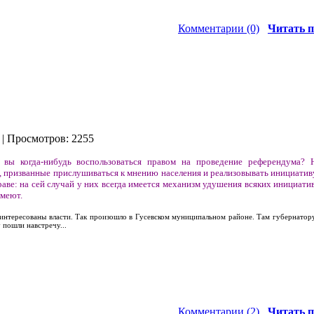
Комментарии (0)
Читать п
| Просмотров: 2255
 вы когда-нибудь воспользоваться правом на проведение референдума?
, призванные прислушиваться к мнению населения и реализовывать инициативу
раве: на сей случай у них всегда имеется механизм удушения всяких инициати
умеют.
аинтересованы власти. Так произошло в Гусевском муниципальном районе. Там губернатор
 пошли навстречу...
Комментарии (2)
Читать п