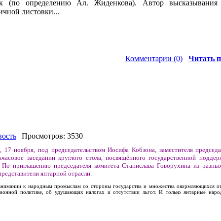
к (по определению Ал. Жиденкова). Автор высказывания
ичной листовки...
Комментарии (0)
Читать п
вость
| Просмотров: 3530
, 17 ноября, под председательством Иосифа Кобзона, заместителя председа
часовое заседании круглого стола, посвящённого государственной подде
 По приглашению председателя комитета Станислава Говорухина из разны
представители янтарной отрасли.
 внимании к народным промыслам со стороны государства и множества окормляющихся от
ционной политике, об удушающих налогах и отсутствии льгот. И только янтарные нар