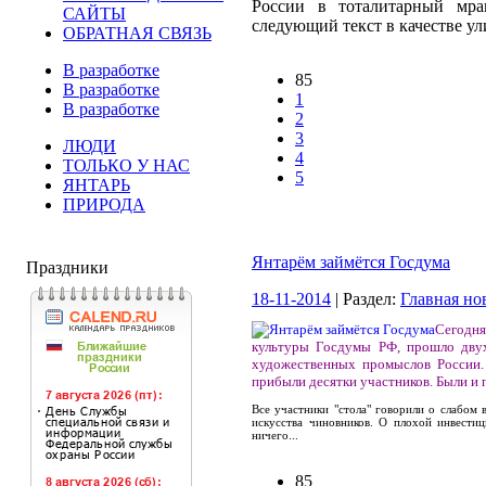
России в тоталитарный мра
САЙТЫ
следующий текст в качестве ул
ОБРАТНАЯ СВЯЗЬ
В разработке
85
В разработке
1
В разработке
2
3
ЛЮДИ
4
ТОЛЬКО У НАС
5
ЯНТАРЬ
ПРИРОДА
Янтарём займётся Госдума
Праздники
18-11-2014
| Раздел:
Главная но
Сегодня
культуры Госдумы РФ, прошло двух
художественных промыслов России.
прибыли десятки участников. Были и 
Все участники "стола" говорили о слабом
искусства чиновников. О плохой инвести
ничего...
85