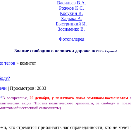
Васильев В.А.
Рожков К.С.
Косухин В.
Хадыка А.
Быстрицкий И.
Зосименко В.
Фотогалерея
Звание свободного человека дороже всего.
Еврипид
о тегов
» комитет
боду?
ечи
| Просмотров: 2833
В воскресенье,
20 декабря, у памятного знака землякам-космонавтам
н
литическая акция "Против политического криминала, за свободу и право!
митетом общественной самозащиты).
еми, кто стремится приблизить час справедливости, кто не хоче