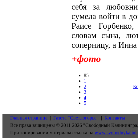
себя за любовни
сумела войти в до
Раисе Горбенко,
словам сына, лю
соперницу, а Инна
+фото
85
1
2
Ко
3
4
5
Главная страница
|
Газета "Светлогорье"
|
Контакты
Все права защищены © 2011-2026 "Свободный Калинингра
При копировании материала ссылка на
www.svobodnykalini