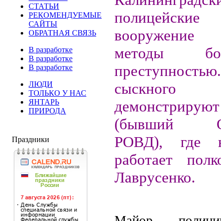
СТАТЬИ
полицейские
РЕКОМЕНДУЕМЫЕ
САЙТЫ
вооружение
ОБРАТНАЯ СВЯЗЬ
методы б
В разработке
В разработке
преступност
В разработке
ЛЮДИ
сыскног
ТОЛЬКО У НАС
ЯНТАРЬ
демонстриру
ПРИРОДА
(бывший Ок
РОВД), где н
Праздники
работает полк
Лаврусенко.
Майор полиц