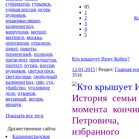
губернатор
,
гурьевск
,
85
единая россия
,
игорь
1
рудников
,
2
Ко
инакомыслящие
,
3
калининград
,
4
коррупция
,
митинг
,
5
митинги
,
москва
,
оппозиция
,
отрадное
,
пикет
,
пикеты
,
пионерский
,
полиция
,
Кто крышует Инну Кобец?
президент
,
прокуратура
,
протест
,
путин
,
россия
,
12-01-2015
| Раздел:
Главная но
рудников
,
светлогорск
,
3516
светлогорье
,
свободный
калининград
,
сми
,
суд
,
убийство
,
уголовное
дело
,
цуканов
,
История семьи
янтарный
,
янтарь
,
ярошук
момента кончи
Показать все теги
Петровича,
Дружественные сайты
избранного г
Калининградское