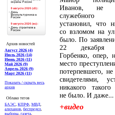
Иванов, не 
служебного 
установил, что 
со взломом на у
было. По заявлен
Архив новостей
22 декабря А
Август 2026 (4)
Горбенко, опер, 
Июль 2026 (14)
Июнь 2026 (11)
место преступлени
Май 2026 (9)
Апрель 2026 (9)
потерпевшего, не
Март 2026 (11)
свидетелями, ус
Показать / скрыть весь
никакого такого
архив
не было. И даже...
Облако тегов
+видео
БАЭС
,
КПРФ
,
МВД
,
алиханов
,
беспредел
,
выборы
,
газета
,