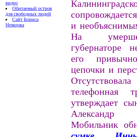
Калининградск
видео
Обитаемый остров
сопровождаетс
для свободных людей
Сайт Бориса
и необъяснимы
Немцова
На умерш
губернаторе н
его привычн
цепочки и перс
Отсутств
телефонная т
утверждает сы
Александр 
Мобильник об
сумке Инн