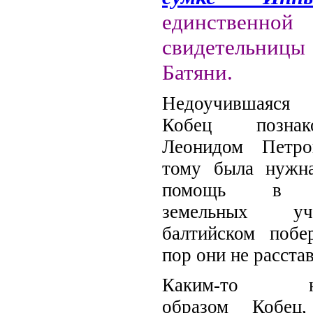
единственной
свидетельни
Батяни.
Недоучившаяся
Кобец позна
Леонидом Петро
тому была нужна
помощь в о
земельных у
балтийском побе
пор они не расстав
Каким-то не
образом Кобец,