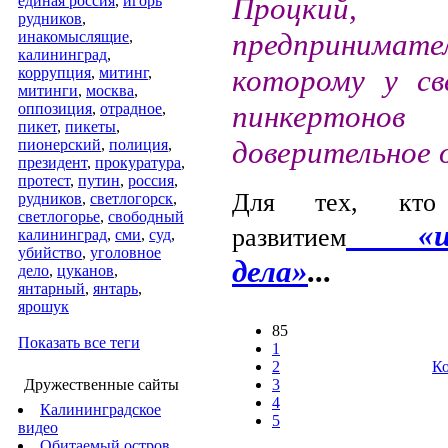
Процкий, 
единая россия
,
игорь
рудников
,
предприним
инакомыслящие
,
калининград
,
которому у св
коррупция
,
митинг
,
митинги
,
москва
,
пинкертоно
оппозиция
,
отрадное
,
пикет
,
пикеты
,
доверительное 
пионерский
,
полиция
,
президент
,
прокуратура
,
протест
,
путин
,
россия
,
Для тех, кто
рудников
,
светлогорск
,
светлогорье
,
свободный
«шок
развитием
калининград
,
сми
,
суд
,
убийство
,
уголовное
дела»
...
дело
,
цуканов
,
янтарный
,
янтарь
,
ярошук
85
Показать все теги
1
2
Ко
Дружественные сайты
3
4
Калининградское
5
видео
Обитаемый остров