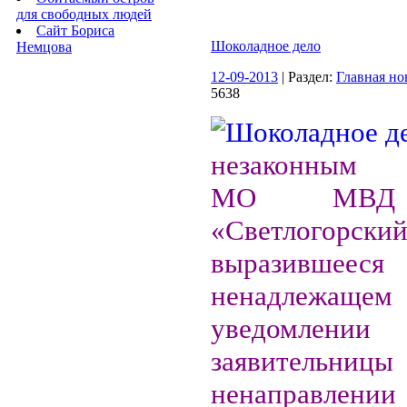
для свободных людей
Сайт Бориса
Шоколадное дело
Немцова
12-09-2013
| Раздел:
Главная но
5638
незаконным б
МО МВД 
«Светлогорский
выразив
ненадлежащем
уведомлении
заявител
ненаправле