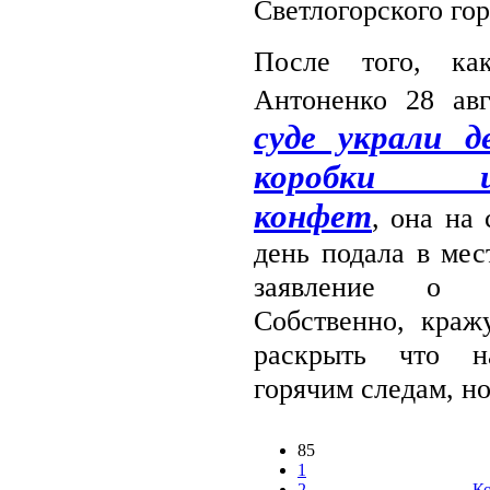
Светлогорского гор
После того, ка
Антоненко 28 авг
суде украли д
коробки шо
конфет
, она на
день подала в ме
заявление о пр
Собственно, кра
раскрыть что н
горячим следам, но.
85
1
2
Ко