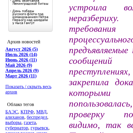
устроила в
неразбериху
требования
процессуально
Архив новостей
предъявляемые 
Август 2026 (5)
Июль 2026 (14)
сообще
Июнь 2026 (11)
Май 2026 (9)
преступле
Апрель 2026 (9)
Март 2026 (11)
закрепила дока
Показать / скрыть весь
которы
архив
попользовалас
Облако тегов
проверку пов
БАЭС
,
КПРФ
,
МВД
,
алиханов
,
беспредел
,
видимо, так в
выборы
,
газета
,
губернатор
,
гурьевск
,