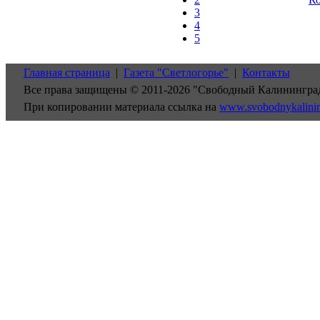
3
4
5
Главная страница
|
Газета "Светлогорье"
|
Контакты
Все права защищены © 2011-2026 "Свободный Калинингра
При копировании материала ссылка на
www.svobodnykalini