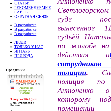
Антоненко п
СТАТЬИ
РЕКОМЕНДУЕМЫЕ
Светлогорском
САЙТЫ
ОБРАТНАЯ СВЯЗЬ
суде поста
В разработке
вынесенное 1
В разработке
В разработке
судьёй Наталь
ЛЮДИ
по жалобе на 
ТОЛЬКО У НАС
ЯНТАРЬ
действия и
ПРИРОДА
сотруднико
Праздники
полиции
.
Св
полиция по 
Антоненко о
которому под
помещении 