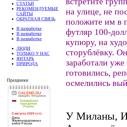
встретите груп
СТАТЬИ
РЕКОМЕНДУЕМЫЕ
на улице, не по
САЙТЫ
ОБРАТНАЯ СВЯЗЬ
положите им в 
В разработке
футляр 100-дол
В разработке
В разработке
купюру, на худо
ЛЮДИ
сторублёвку. О
ТОЛЬКО У НАС
ЯНТАРЬ
заработали уже 
ПРИРОДА
готовились, ре
Праздники
осмелились вый
У Миланы, 