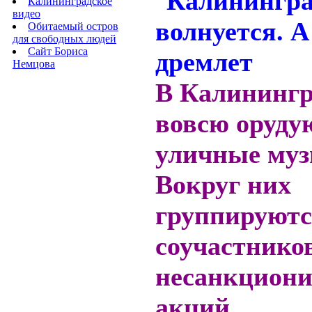
Калининградское
видео
Обитаемый остров
для свободных людей
Сайт Бориса
Немцова
В Калинингр
вовсю оруду
уличные му
Вокруг них
группируютс
соучастнико
несанкцион
акций.