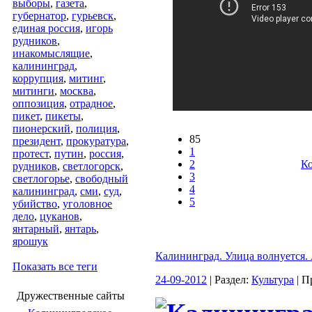
выборы
,
газета
,
губернатор
,
гурьевск
,
единая россия
,
игорь
рудников
,
инакомыслящие
,
калининград
,
коррупция
,
митинг
,
митинги
,
москва
,
оппозиция
,
отрадное
,
пикет
,
пикеты
,
пионерский
,
полиция
,
85
президент
,
прокуратура
,
1
протест
,
путин
,
россия
,
2
Ко
рудников
,
светлогорск
,
3
светлогорье
,
свободный
4
калининград
,
сми
,
суд
,
5
убийство
,
уголовное
дело
,
цуканов
,
янтарный
,
янтарь
,
ярошук
Калининград. Улица волнуется.
Показать все теги
24-09-2012
| Раздел:
Культура
| П
Дружественные сайты