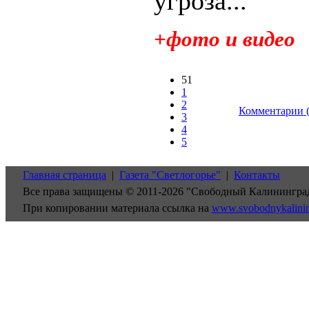
угроза...
+фото и видео
51
1
2
Комментарии (
3
4
5
Главная страница
|
Газета "Светлогорье"
|
Контакты
Все права защищены © 2011-2026 "Свободный Калинингра
При копировании материала ссылка на
www.svobodnykalini