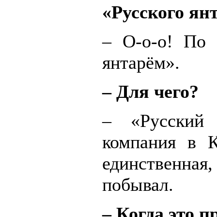
«Русского ян
– О-о-о! По 
янтарём».
– Для чего?
– «Русский
компания в К
единственна
побывал.
– Когда это п