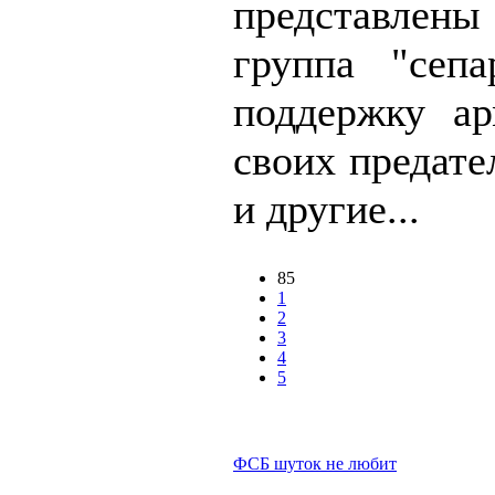
представлены
группа "сепа
поддержку а
своих предате
и другие...
85
1
2
3
4
5
ФСБ шуток не любит