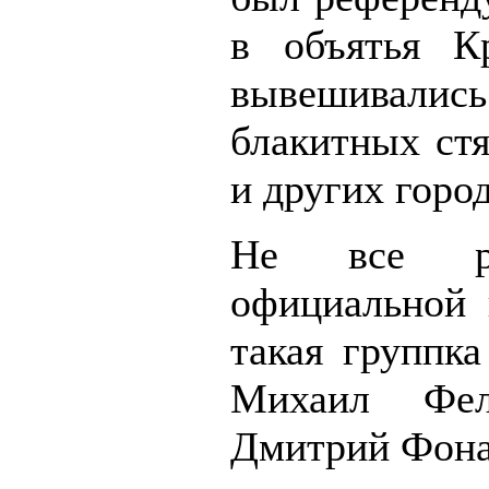
в объятья К
вывешивалис
блакитных стя
и других горо
Не все ро
официальной 
такая группк
Михаил Фе
Дмитрий Фонар