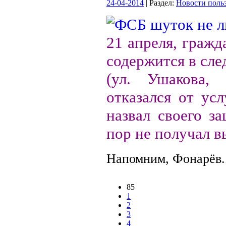
24-04-2014
| Раздел:
Новости поль
21 апреля, граж
содержится в сл
(ул. Ушакова,
отказался от ус
назвал своего з
пор не получал в
Напомним, Фонарёв..
85
1
2
3
4