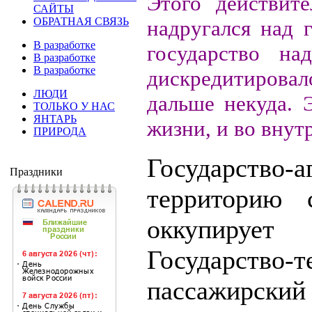
Этого действит
САЙТЫ
ОБРАТНАЯ СВЯЗЬ
надругался над 
В разработке
государство на
В разработке
В разработке
дискредитировал
ЛЮДИ
дальше некуда. 
ТОЛЬКО У НАС
ЯНТАРЬ
жизни, и во внут
ПРИРОДА
Государство
Праздники
территорию 
оккупирует
Государст
пассажирски