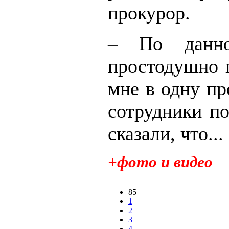
прокурор.
– По данно
простодушно п
мне в одну п
сотрудники п
сказали, что...
+фото и видео
85
1
2
3
4