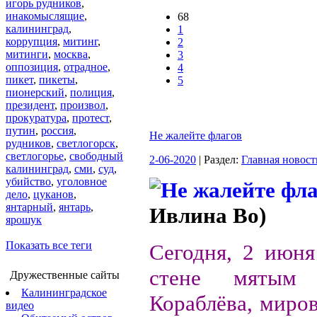
игорь рудников
,
инакомыслящие
,
68
калининград
,
1
коррупция
,
митинг
,
2
митинги
,
москва
,
3
оппозиция
,
отрадное
,
4
пикет
,
пикеты
,
5
пионерский
,
полиция
,
президент
,
произвол
,
прокуратура
,
протест
,
путин
,
россия
,
Не жалейте флагов
рудников
,
светлогорск
,
светлогорье
,
свободный
2-06-2020
| Раздел:
Главная новост
калининград
,
сми
,
суд
,
убийство
,
уголовное
дело
,
цуканов
,
янтарный
,
янтарь
,
Ивлина Во)
ярошук
Показать все теги
Сегодня, 2 июня
стене мятым 
Дружественные сайты
Калининградское
Кораблёва, миров
видео