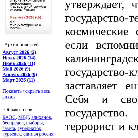
утверждает, 
государство-
космические 
если вспомн
Архив новостей
Август 2026 (2)
калининградс
Июль 2026 (14)
Июнь 2026 (11)
государство-
Май 2026 (9)
Апрель 2026 (9)
Март 2026 (11)
заставляет е
Показать / скрыть весь
Себя и сво
архив
государство
Облако тегов
БАЭС
,
МВД
,
алиханов
,
террорист и кл
беспредел
,
выборы
,
газета
,
губернатор
,
гурьевск
,
единая россия
,