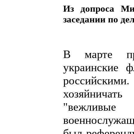
Из допроса Ми
заседании по де
В марте п
украинские ф
российским
хозяйничат
"вежливые
военнослужащ
был референд