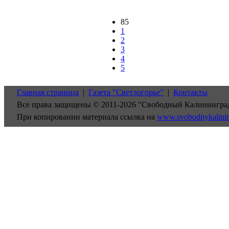
85
1
2
3
4
5
Главная страница
|
Газета "Светлогорье"
|
Контакты
Все права защищены © 2011-2026 "Свободный Калинингра
При копировании материала ссылка на
www.svobodnykalini