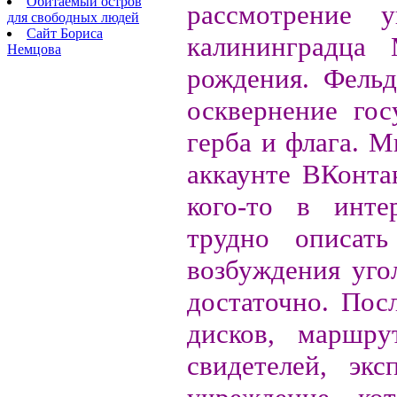
Обитаемый остров
рассмотрение 
для свободных людей
Сайт Бориса
калининградца
Немцова
рождения. Фель
осквернение го
герба и флага. М
аккаунте ВКонта
кого-то в инте
трудно описат
возбуждения уго
достаточно. Пос
дисков, маршру
свидетелей, эк