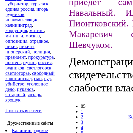
приедет са
губернатор
,
гурьевск
,
единая россия
,
игорь
Навальный. 
рудников
,
инакомыслящие
,
Пионтковский.
калининград
,
коррупция
,
митинг
,
Макаревич
митинги
,
москва
,
оппозиция
,
отрадное
,
Шевчуком.
пикет
,
пикеты
,
пионерский
,
полиция
,
президент
,
прокуратура
,
Демонстрац
протест
,
путин
,
россия
,
рудников
,
светлогорск
,
свидетельств
светлогорье
,
свободный
калининград
,
сми
,
суд
,
убийство
,
уголовное
слабости влас
дело
,
цуканов
,
янтарный
,
янтарь
,
ярошук
85
Показать все теги
1
2
Ко
3
Дружественные сайты
4
Калининградское
5