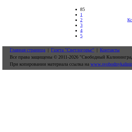
85
1
2
Ко
3
4
5
Главная страница
|
Газета "Светлогорье"
|
Контакты
Все права защищены © 2011-2026 "Свободный Калинингра
При копировании материала ссылка на
www.svobodnykalini