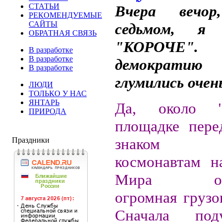
СТАТЬИ
Вчера вечо
РЕКОМЕНДУЕМЫЕ
САЙТЫ
седьмом, я
ОБРАТНАЯ СВЯЗЬ
"КОРОЧЕ
В разработке
В разработке
демократи
В разработке
глумились очень
ЛЮДИ
ТОЛЬКО У НАС
ЯНТАРЬ
Да, около "
ПРИРОДА
площадке пере
знаком зе
Праздники
космонавтам н
Мира оста
огромная грузо
Сначала под