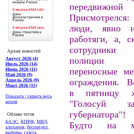
передвижно
Присмотрелс
люди, явно 
работяги, а, с
сотрудник
Архив новостей
полиции ра
Август 2026 (4)
Июль 2026 (14)
переносные ме
Июнь 2026 (11)
Май 2026 (9)
ограждения. В
Апрель 2026 (9)
Март 2026 (11)
в пятницу 
Показать / скрыть весь
"Голосуй з
архив
губернатора"!
Облако тегов
БАЭС
,
КПРФ
,
МВД
,
Будто на ме
алиханов
,
беспредел
,
выборы
,
газета
,