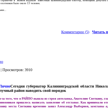
й страничке в "Живом журнале" известный калининградский блоггер, помощник депутата 
охотников было около 13 человек.
ыми...
Комментарии (5)
Читать п
но
| Просмотров: 3910
Сегодня губернатор Калининградской области Никол
олучный район наводить свой порядок
з-за того, что в РАЙПО вышла из строя автолавка, Анатолию Светкину, гла
иновников пришлось написать заявление об отставке. Как принимали от
ловину места Светкина временно занял Александр Выборнов, замглавы а