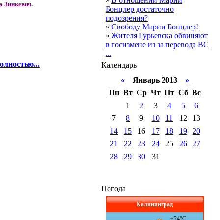
»
В отношении Марии
а Зинкевич.
Бонцлер достаточно
подозрения?
»
Свободу Марии Бонцлер!
»
Жителя Гурьевска обвиняют
в госизмене из за перевода ВС
...
олностью...
Календарь
«
Январь 2013
»
Пн
Вт
Ср
Чт
Пт
Сб
Вс
1
2
3
4
5
6
7
8
9
10
11
12
13
14
15
16
17
18
19
20
21
22
23
24
25
26
27
28
29
30
31
Погода
Калининград