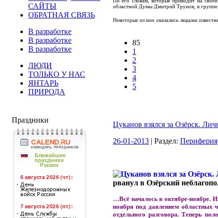
По его словам, которые приводит на свое
САЙТЫ
областной Думы Дмитрий Трунов, в группе 
ОБРАТНАЯ СВЯЗЬ
Некоторые из них оказались людьми известн
В разработке
В разработке
85
В разработке
1
2
ЛЮДИ
3
ТОЛЬКО У НАС
4
ЯНТАРЬ
5
ПРИРОДА
Праздники
Цуканов взялся за Озёрск. Лич
26-01-2013
| Раздел:
Периферия
рванул в Озёрский неблагоп
…Всё началось в октябре-ноябре. И
ноября под давлением областных ч
отдельного разговора. Теперь по