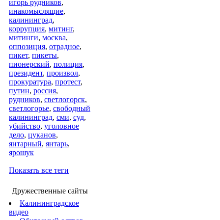
игорь рудников
,
инакомыслящие
,
калининград
,
коррупция
,
митинг
,
митинги
,
москва
,
оппозиция
,
отрадное
,
пикет
,
пикеты
,
пионерский
,
полиция
,
президент
,
произвол
,
прокуратура
,
протест
,
путин
,
россия
,
рудников
,
светлогорск
,
светлогорье
,
свободный
калининград
,
сми
,
суд
,
убийство
,
уголовное
дело
,
цуканов
,
янтарный
,
янтарь
,
ярошук
Показать все теги
Дружественные сайты
Калининградское
видео