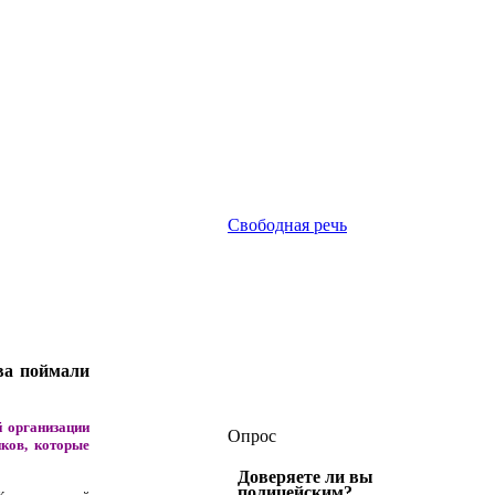
Свободная речь
ва поймали
й организации
Опрос
ков, которые
Доверяете ли вы
полицейским?