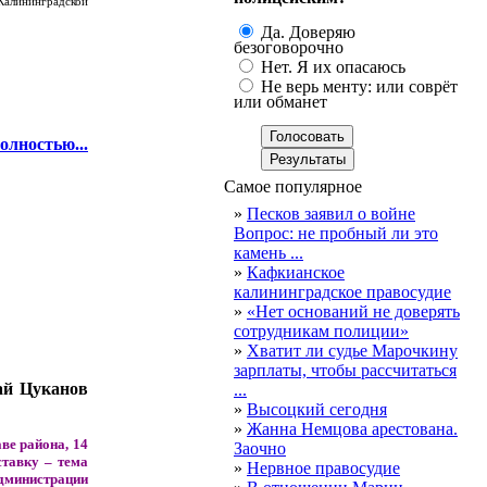
Калининградской
Да. Доверяю
безоговорочно
Нет. Я их опасаюсь
Не верь менту: или соврёт
или обманет
олностью...
Самое популярное
»
Песков заявил о войне
Вопрос: не пробный ли это
камень ...
»
Кафкианское
калининградское правосудие
»
«Нет оснований не доверять
сотрудникам полиции»
»
Хватит ли судье Марочкину
зарплаты, чтобы рассчитаться
ай Цуканов
...
»
Высоцкий сегодня
»
Жанна Немцова арестована.
ве района, 14
Заочно
ставку – тема
»
Нервное правосудие
дминистрации