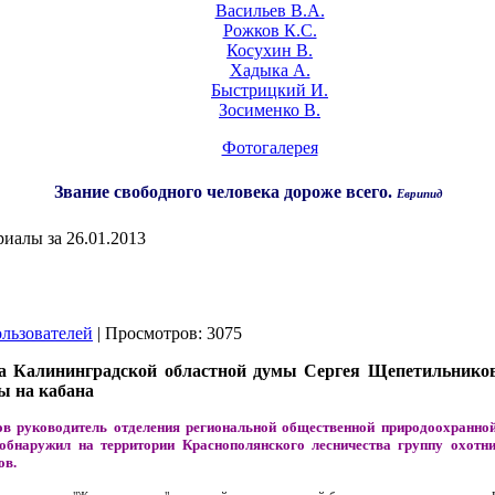
Васильев В.А.
Рожков К.С.
Косухин В.
Хадыка А.
Быстрицкий И.
Зосименко В.
Фотогалерея
Звание свободного человека дороже всего.
Еврипид
иалы за 26.01.2013
льзователей
| Просмотров: 3075
а Калининградской областной думы Сергея Щепетильнико
ы на кабана
ов руководитель отделения региональной общественной природоохранно
бнаружил на территории Краснополянского лесничества группу охотни
ов.