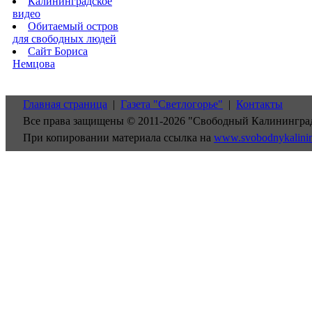
Калининградское
видео
Обитаемый остров
для свободных людей
Сайт Бориса
Немцова
Главная страница
|
Газета "Светлогорье"
|
Контакты
Все права защищены © 2011-2026 "Свободный Калинингра
При копировании материала ссылка на
www.svobodnykalini