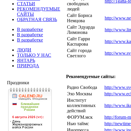
http://1gatta-f
СТАТЬИ
свободных
РЕКОМЕНДУЕМЫЕ
людей
САЙТЫ
Сайт Бориса
http://www.ne
ОБРАТНАЯ СВЯЗЬ
Немцова
Сайт Эдуарда
В разработке
http://www.li
Лимонова
В разработке
Сайт Гарри
В разработке
http://www.ka
Каспарова
ЛЮДИ
Сайт города
http://www.sve
ТОЛЬКО У НАС
Светлого
ЯНТАРЬ
ПРИРОДА
Рекомендуемые сайты:
Праздники
Радио Свобода
http://www.sv
Эхо Москвы
http://www.ec
Институт
коллективных
http://www.ikd
действий
ФОРУМ.мск
http://forum-m
Нью таймс
http://newtime
Инопресса
http://www.ino