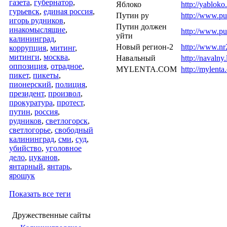
газета
,
губернатор
,
Яблоко
http://yabloko.
гурьевск
,
единая россия
,
Путин ру
http://www.put
игорь рудников
,
Путин должен
инакомыслящие
,
http://www.pu
уйти
калининград
,
Новый регион-2
http://www.nr2
коррупция
,
митинг
,
митинги
,
москва
,
Навальный
http://navalny
оппозиция
,
отрадное
,
MYLENTA.COM
http://mylenta
пикет
,
пикеты
,
пионерский
,
полиция
,
президент
,
произвол
,
прокуратура
,
протест
,
путин
,
россия
,
рудников
,
светлогорск
,
светлогорье
,
свободный
калининград
,
сми
,
суд
,
убийство
,
уголовное
дело
,
цуканов
,
янтарный
,
янтарь
,
ярошук
Показать все теги
Дружественные сайты