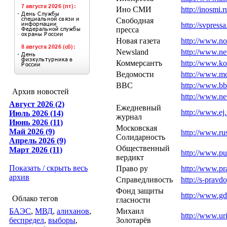
Ино СМИ
http://inosmi.r
Свободная
http://svpressa
пресса
Новая газета
http://www.no
Newsland
http://www.ne
Коммерсантъ
http://www.ko
Ведомости
http://www.mo
ВВС
http://www.bb
Архив новостей
http://www.ne
Август 2026 (2)
Ежедневный
http://www.ej.
Июль 2026 (14)
журнал
Июнь 2026 (11)
Московская
Май 2026 (9)
http://www.rus
Солидарность
Апрель 2026 (9)
Общественный
Март 2026 (11)
http://www.pub
вердикт
Показать / скрыть весь
Право ру
http://www.pr
архив
Справедливость
http://s-pravdo
Фонд защиты
http://www.gdf
Облако тегов
гласности
БАЭС
,
МВД
,
алиханов
,
Михаил
http://www.ur
беспредел
,
выборы
,
Золотарёв