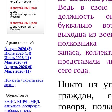
Ведь в свою
должность о
буквально вот
выходца из вое
полковника
Архив новостей
Август 2026 (5)
запаса, коллек
Июль 2026 (14)
Июнь 2026 (11)
представили 
Май 2026 (9)
Апрель 2026 (9)
сего года.
Март 2026 (11)
Показать / скрыть весь
Никто из у
архив
граждан, с
Облако тегов
БАЭС
,
КПРФ
,
МВД
,
говоря, пол
алиханов
,
беспредел
,
выборы
,
газета
,