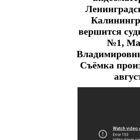
Ленинградск
Калинингра
вершится суд
№1, М
Владимировны
Съёмка произ
авгус