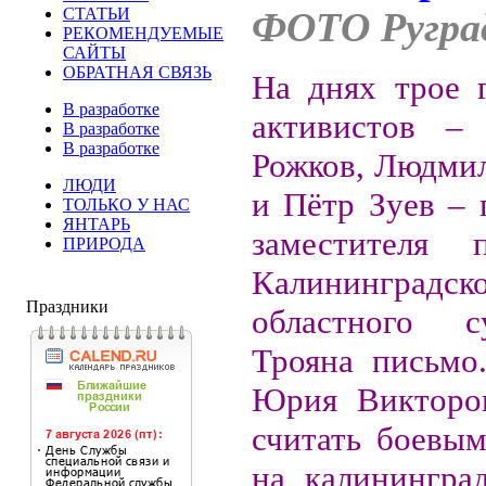
СТАТЬИ
ФОТО Ругра
РЕКОМЕНДУЕМЫЕ
САЙТЫ
ОБРАТНАЯ СВЯЗЬ
На днях трое 
В разработке
активистов – 
В разработке
В разработке
Рожков, Людмил
ЛЮДИ
и Пётр Зуев – 
ТОЛЬКО У НАС
ЯНТАРЬ
заместителя п
ПРИРОДА
Калининградск
Праздники
областного 
Трояна письмо
Юрия Викторо
считать боевы
на калининград