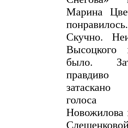
Марина Цве
понравилос
Скучно. Неи
Высоцкого 
было. З
правдив
затаскано
голоса 
Новожилова 
Слещенк