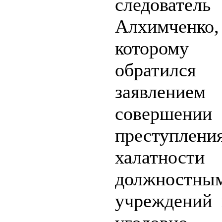
следова
Алхимче
которому
обрати
заявлен
совершении
преступлени
халатности
должностны
учреждений 