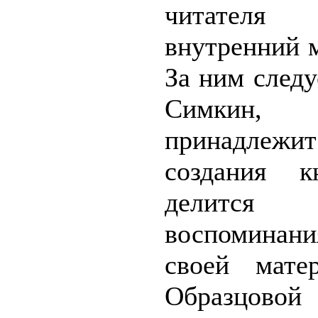
читате
внутренний 
За ним след
Симкин, к
принадлеж
создания к
делится
воспомина
своей мате
Образцов