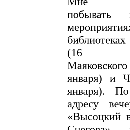
Мне до
побывать 
мероприя
библиотека
(16 ян
Маяковск
января) и Ч
января). П
адресу веч
«Высоцкий в
Снегова» п