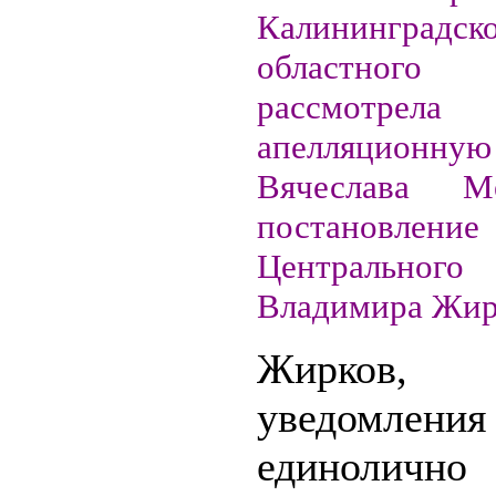
Калининградск
областног
рассмотрела
апелляционн
Вячеслава М
постановле
Центральног
Владимира Жир
Жирков
уведомлени
единолично