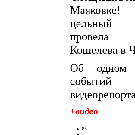
Маяковке!
цельный 
провела
Кошелева в Ч
Об одном 
событи
видеорепорт
+видео
85
1