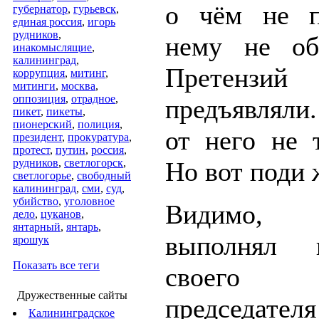
о чём не п
губернатор
,
гурьевск
,
единая россия
,
игорь
рудников
,
нему не об
инакомыслящие
,
калининград
,
Претензий
коррупция
,
митинг
,
митинги
,
москва
,
оппозиция
,
отрадное
,
предъявлял
пикет
,
пикеты
,
пионерский
,
полиция
,
от него не 
президент
,
прокуратура
,
протест
,
путин
,
россия
,
рудников
,
светлогорск
,
Но вот поди
светлогорье
,
свободный
калининград
,
сми
,
суд
,
убийство
,
уголовное
Видимо,
дело
,
цуканов
,
янтарный
,
янтарь
,
выполнял п
ярошук
Показать все теги
своего
Дружественные сайты
председателя
Калининградское