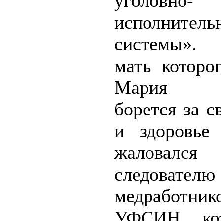
уголовно-
исполнитель
системы». 
мать которо
Мария Б
борется за 
и здоровье
жаловался
следова
медработник
УФСИН, ко