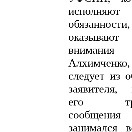
исполня
обязанно
оказывают 
внимания 
Алхимчен
следует из 
заявителя, 
его тре
сообще
занимался 