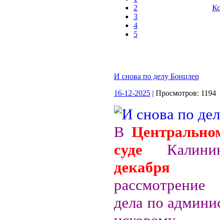
2
Ко
3
4
5
И снова по делу Бонцлер
16-12-2025
| Просмотров: 1194
В
Центрально
суде
Калини
декабря
нач
рассмотрение 
дела по админи