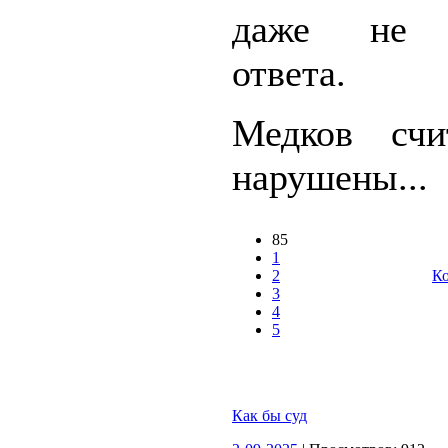
даже не у
ответа.
Медков счи
нарушены...
85
1
2
Ко
3
4
5
Как бы суд