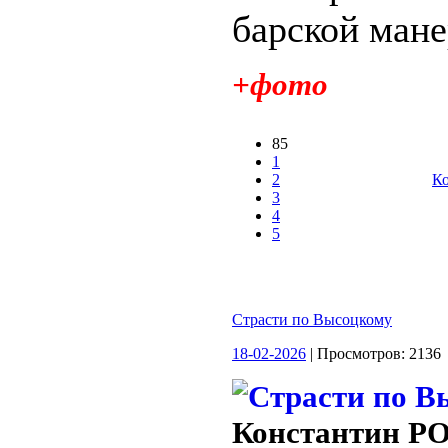
барской манер
+фото
85
1
2
Ко
3
4
5
Страсти по Высоцкому
18-02-2026
| Просмотров: 213
Константин 