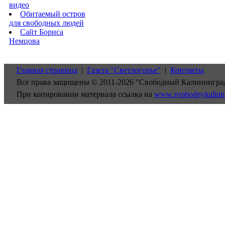
видео
Обитаемый остров
для свободных людей
Сайт Бориса
Немцова
Главная страница
|
Газета "Светлогорье"
|
Контакты
Все права защищены © 2011-2026 "Свободный Калинингра
При копировании материала ссылка на
www.svobodnykalini