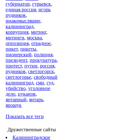
губернатор
,
гурьевск
,
единая россия
,
игорь
рудников
,
инакомыслящие
,
калининград
,
коррупция
,
митинг
,
митинги
,
москва
,
оппозиция
,
отрадное
,
пикет
,
пикеты
,
пионерский
,
полиция
,
президент
,
прокуратура
,
протест
,
путин
,
россия
,
рудников
,
светлогорск
,
светлогорье
,
свободный
калининград
,
сми
,
суд
,
убийство
,
уголовное
дело
,
цуканов
,
янтарный
,
янтарь
,
ярошук
Показать все теги
Дружественные сайты
Калининградское