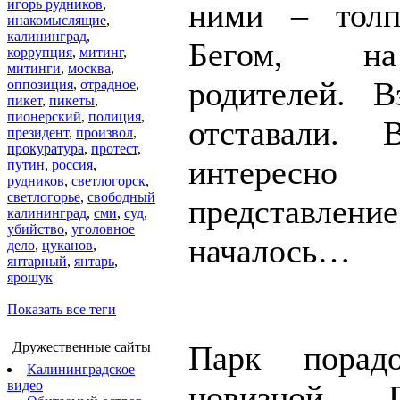
игорь рудников
,
ними – толп
инакомыслящие
,
калининград
,
Бегом, н
коррупция
,
митинг
,
митинги
,
москва
,
родителей. В
оппозиция
,
отрадное
,
пикет
,
пикеты
,
пионерский
,
полиция
,
отставали.
президент
,
произвол
,
прокуратура
,
протест
,
интересно
путин
,
россия
,
рудников
,
светлогорск
,
светлогорье
,
свободный
представ
калининград
,
сми
,
суд
,
убийство
,
уголовное
началось…
дело
,
цуканов
,
янтарный
,
янтарь
,
ярошук
Показать все теги
Дружественные сайты
Парк порад
Калининградское
видео
новизной. П