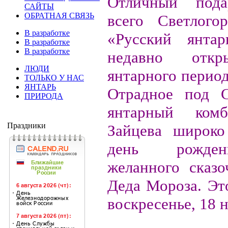
Отличный пода
САЙТЫ
ОБРАТНАЯ СВЯЗЬ
всего Светлого
В разработке
«Русский янта
В разработке
В разработке
недавно откр
ЛЮДИ
янтарного период
ТОЛЬКО У НАС
ЯНТАРЬ
Отрадное под С
ПРИРОДА
янтарный комб
Праздники
Зайцева широко
день рожде
желанного сказо
Деда Мороза. Эт
воскресенье, 18 