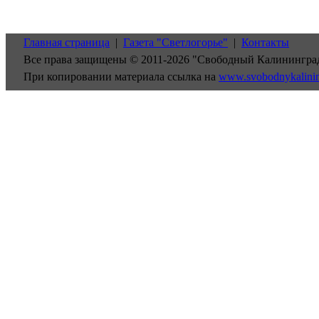
Главная страница
|
Газета "Светлогорье"
|
Контакты
Все права защищены © 2011-2026 "Свободный Калинингра
При копировании материала ссылка на
www.svobodnykalini