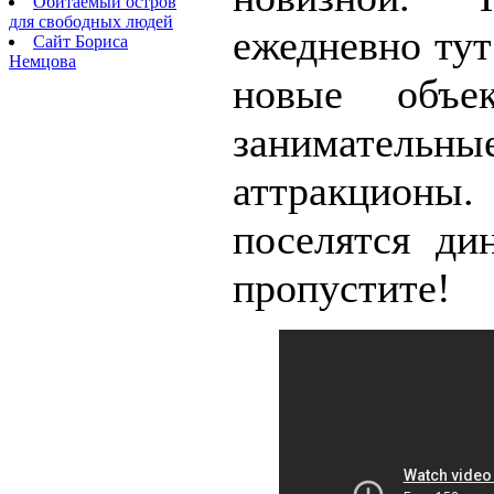
Обитаемый остров
для свободных людей
ежедневно тут
Сайт Бориса
Немцова
новые объе
занимательны
аттракцио
поселятся ди
пропустите!