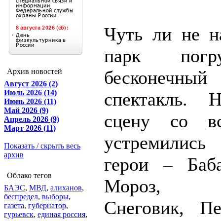
Чуть ли не н
парк погр
Архив новостей
бесконечны
Август 2026 (2)
Июль 2026 (14)
спектакль. 
Июнь 2026 (11)
Май 2026 (9)
сцену со в
Апрель 2026 (9)
Март 2026 (11)
устремились
Показать / скрыть весь
архив
герои – Баб
Облако тегов
Мороз, Сн
БАЭС
,
МВД
,
алиханов
,
беспредел
,
выборы
,
Снеговик, Пе
газета
,
губернатор
,
гурьевск
,
единая россия
,