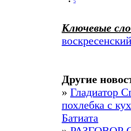
5
Ключевые сло
воскресенски
Другие новос
»
Гладиатор С
похлебка с ку
Батиата
»
РАЗГОВОР 