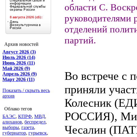
области С. Воскр
руководителями 
отделений полит
партий.
Архив новостей
Август 2026 (3)
Июль 2026 (14)
Июнь 2026 (11)
Май 2026 (9)
Во встрече с 
Апрель 2026 (9)
Март 2026 (11)
приняли учас
Показать / скрыть весь
архив
Колесник (Е
Облако тегов
РОССИЯ), Ми
БАЭС
,
КПРФ
,
МВД
,
алиханов
,
беспредел
,
Чесалин (ПА
выборы
,
газета
,
губернатор
,
гурьевск
,