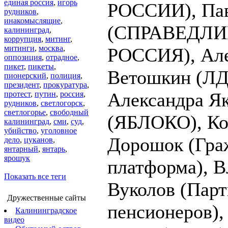
единая россия
,
игорь
РОССИИ), Пав
рудников
,
инакомыслящие
,
(СПРАВЕДЛ
калининград
,
коррупция
,
митинг
,
митинги
,
москва
,
РОССИЯ), Але
оппозиция
,
отрадное
,
пикет
,
пикеты
,
Ветошкин (ЛД
пионерский
,
полиция
,
президент
,
прокуратура
,
Александра Як
протест
,
путин
,
россия
,
рудников
,
светлогорск
,
светлогорье
,
свободный
(ЯБЛОКО), Ко
калининград
,
сми
,
суд
,
убийство
,
уголовное
Дорошок (Гра
дело
,
цуканов
,
янтарный
,
янтарь
,
ярошук
платформа), 
Показать все теги
Вуколов (Парт
Дружественные сайты
пенсионеров),
Калининградское
видео