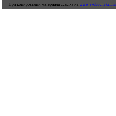
При копировании материала ссылка на
www.svobodnykalini