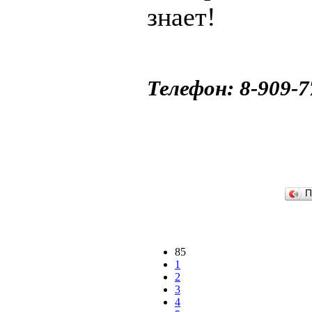
знает!
Телефон: 8-909-7
П
85
1
2
3
4