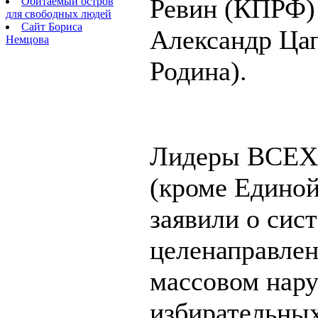
Ревин (КПРФ)
Обитаемый остров
для свободных людей
Сайт Бориса
Александр Цап
Немцова
Родина).
Лидеры ВСЕХ
(кроме Единой
заявили о сис
целенаправле
массовом нар
избирательных