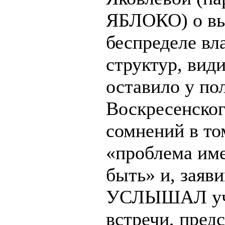
ЯБЛОКО) о в
беспределе вл
структур, вид
оставило у по
Воскресенског
сомнений в то
«проблема име
быть» и, заяв
УСЛЫШАЛ уч
встречи, пред