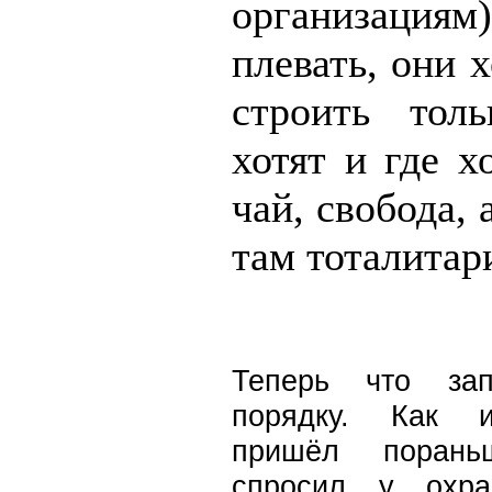
организация
плевать, они х
строить тол
хотят и где хо
чай, свобода, 
там тоталитар
Теперь что зап
порядку. Как и
пришёл порань
спросил у охра