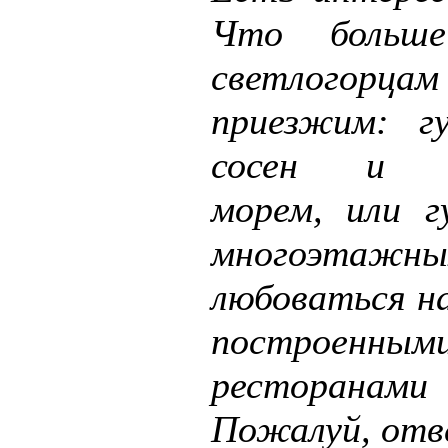
Что больше
светлогорца
приезжим: г
сосен и л
морем, или г
многоэтажн
любоваться на
построенны
ресторанами
Пожалуй, отв