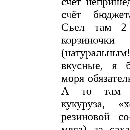
счёт непришед
счёт бюджет
Съел там 2
корзиночки
(натуральны
вкусные, я 
моря обязател
А то там 
кукуруза, «
резиновой с
мяса) да саха