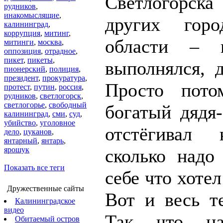
Светлогорс
рудников
,
инакомыслящие
,
других гор
калининград
,
коррупция
,
митинг
,
области – 
митинги
,
москва
,
оппозиция
,
отрадное
,
пикет
,
пикеты
,
выполнялся, 
пионерский
,
полиция
,
президент
,
прокуратура
,
Просто пото
протест
,
путин
,
россия
,
рудников
,
светлогорск
,
светлогорье
,
свободный
богатый дядя-
калининград
,
сми
,
суд
,
убийство
,
уголовное
отстёгивал
дело
,
цуканов
,
янтарный
,
янтарь
,
ярошук
сколько надо
Показать все теги
себе что хотел
Дружественные сайты
Вот и весь те
Калининградское
видео
Так что н
Обитаемый остров