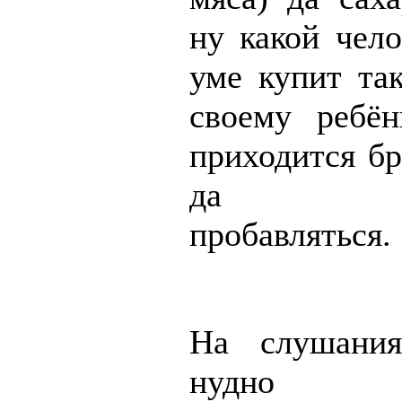
ну какой чело
уме купит так
своему ребё
приходится бр
да бе
пробавляться.
На слушани
нудно в