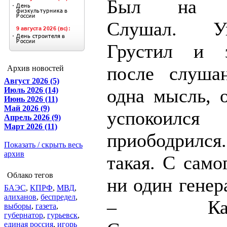
Был на сл
Слушал. У
Грустил и 
после слуша
Архив новостей
Август 2026 (5)
одна мысль, о
Июль 2026 (14)
Июнь 2026 (11)
Май 2026 (9)
успоко
Апрель 2026 (9)
Март 2026 (11)
приободрилс
Показать / скрыть весь
архив
такая. С само
Облако тегов
ни один генер
БАЭС
,
КПРФ
,
МВД
,
алиханов
,
беспредел
,
– Калини
выборы
,
газета
,
губернатор
,
гурьевск
,
единая россия
,
игорь