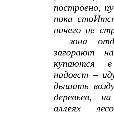
построено, п
пока стоИтся
ничего не ст
– зона отд
загорают н
купаются 
надоест – ид
дышать возд
деревьев, н
аллеях лес